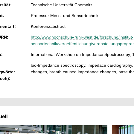
sität:
Technische Universität Chemnitz
ut:
Professur Mess- und Sensortechnik
entart:
Konferenzabstract
URN:
http://www.hochschule-ruhr-west.de/forschung/institu
sensortechnik/veroeffentlichung/veranstaltungsprogr
e:
International Workshop on Impedance Spectroscopy, 
bio-Impedance spectroscopy, impedace cardiography, 
gwörter
changes, breath caused impedance changes, base th
isch):
ell