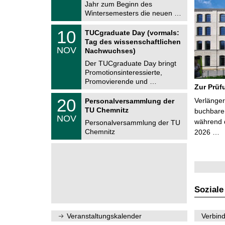
0
Jahr zum Beginn des
m
.
Wintersemesters die neuen …
n
2
i
0
Z
t
1
10
2
TUCgraduate Day (vormals:
e
z
0
6
Tag des wissenschaftlichen
n
.
NOV
t
Nachwuchses)
1
r
1
Der TUCgraduate Day bringt
u
.
Promotionsinteressierte,
m
2
f
Promovierende und …
0
Zur Prüf
ü
2
r
T
6
2
20
Verlänger
Personalversammlung der
d
U
0
TU Chemnitz
e
C
buchbare 
.
NOV
n
h
während d
1
Personalversammlung der TU
w
e
1
Chemnitz
2026 …
i
m
.
s
n
2
s
i
0
e
t
2
n
z
6
s
c
h
Soziale
a
f
t
l
Veranstaltungskalender
Verbind
i