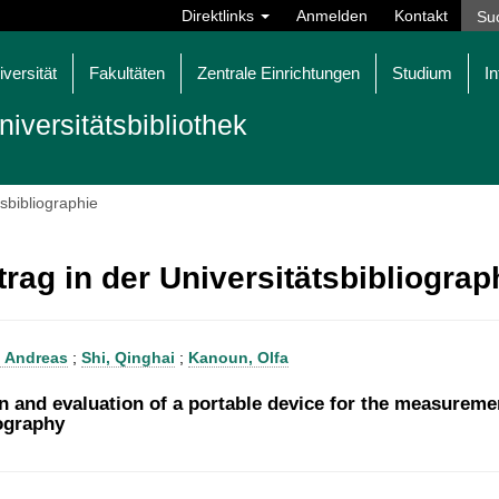
Direktlinks
Anmelden
Kontakt
iversität
Fakultäten
Zentrale Einrichtungen
Studium
In
niversitätsbibliothek
tsbibliographie
trag in der Universitätsbibliogra
, Andreas
;
Shi, Qinghai
;
Kanoun, Olfa
n and evaluation of a portable device for the measurem
ography