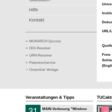
t
Univer
Hilfe
Instit
Kontakt
Dokum
URL/
MONARCH-Qucosa
Quell
DOI-Resolver
Freie
URN-Resolver
Schla
Patentrecherche
(Engl
Unseriöse Verlage
Veranstaltungen & Tipps
TUCaktu
T
3
31
MAIN-Vorlesung "Wireless
U
1