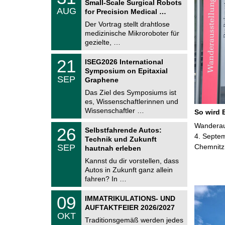
Small-Scale Surgical Robots
C
.
AUG
h
for Precision Medical …
0
e
8
Der Vortrag stellt drahtlose
m
.
medizinische Mikroroboter für
n
2
i
gezielte, …
0
t
2
z
T
6
2
21
ISEG2026 International
U
1
Symposium on Epitaxial
C
.
SEP
h
Graphene
0
e
9
Das Ziel des Symposiums ist
m
.
es, Wissenschaftlerinnen und
n
2
i
Wissenschaftler …
So wird 
0
t
2
z
T
Wanderaus
6
2
26
Selbstfahrende Autos:
U
6
4. Septem
Technik und Zukunft
C
.
SEP
Chemnitz
h
hautnah erleben
0
e
9
Kannst du dir vorstellen, dass
m
.
Autos in Zukunft ganz allein
n
2
i
fahren? In …
0
t
2
z
T
6
0
09
IMMATRIKULATIONS- UND
U
9
AUFTAKTFEIER 2026/2027
C
.
OKT
h
1
Traditionsgemäß werden jedes
e