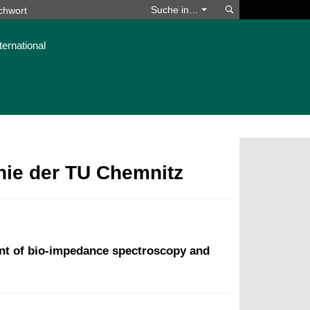
Suchen
Suche in…
ternational
phie der TU Chemnitz
ent of bio-impedance spectroscopy and