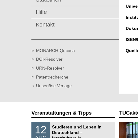
t
Univer
Hilfe
Instit
Kontakt
Dokum
ISBN/
MONARCH-Qucosa
Quell
DOI-Resolver
URN-Resolver
Patentrecherche
Unseriöse Verlage
Veranstaltungen & Tipps
TUCaktu
S
1
12
Studieren und Leben in
o
2
Deutschland –
n
.
AUG
s
Interkulturelle