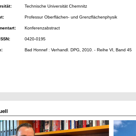
sität:
Technische Universität Chemnitz
ut:
Professur Oberflächen- und Grenzflächenphysik
entart:
Konferenzabstract
ISSN:
0420-0195
e:
Bad Honnef : Verhandl. DPG, 2010. - Reihe VI, Band 45
ell