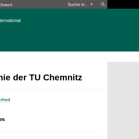
Suchen
Suche in…
ternational
phie der TU Chemnitz
nfred
es