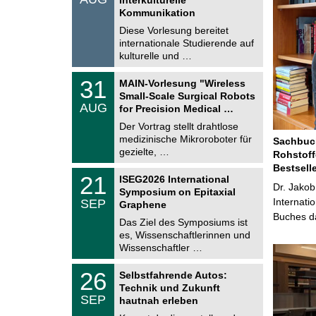
0
t
Kommunikation
8
i
.
Diese Vorlesung bereitet
g
2
e
internationale Studierende auf
0
kulturelle und …
2
6
T
3
31
MAIN-Vorlesung "Wireless
U
1
Small-Scale Surgical Robots
C
.
AUG
h
for Precision Medical …
0
e
8
Der Vortrag stellt drahtlose
m
.
medizinische Mikroroboter für
n
Sachbuch
2
i
gezielte, …
Rohstoff
0
t
2
Bestsell
z
T
6
2
21
ISEG2026 International
U
Dr. Jakob
1
Symposium on Epitaxial
C
.
Internati
SEP
h
Graphene
0
e
Buches da
9
Das Ziel des Symposiums ist
m
.
es, Wissenschaftlerinnen und
n
2
i
Wissenschaftler …
0
t
2
z
T
6
2
26
Selbstfahrende Autos:
U
6
Technik und Zukunft
C
.
SEP
h
hautnah erleben
0
e
9