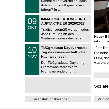
Kannst du dir vorstellen, dass
m
.
Autos in Zukunft ganz allein
n
2
i
fahren? In …
0
t
2
z
T
6
0
09
IMMATRIKULATIONS- UND
U
9
AUFTAKTFEIER 2026/2027
C
.
OKT
h
1
Traditionsgemäß werden jedes
e
0
Jahr zum Beginn des
m
.
Neuer E-
Wintersemesters die neuen …
n
2
ist onlin
i
0
Z
t
1
10
2
TUCgraduate Day (vormals:
„Familien
e
z
0
6
Tag des wissenschaftlichen
n
Die beid
.
NOV
t
Nachwuchses)
1
LOKI, das
r
1
Der TUCgraduate Day bringt
Werkzeuge
u
.
Promotionsinteressierte,
m
2
f
Promovierende und …
0
ü
2
r
6
d
e
Soziale
n
w
i
Veranstaltungskalender
Verbind
s
s
e