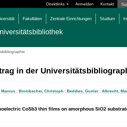
Direktlinks
Anmelden
Kontakt
iversität
Fakultäten
Zentrale Einrichtungen
Studium
In
niversitätsbibliothek
tsbibliographie
trag in der Universitätsbibliogra
, Marcus
;
Brombacher, Christoph
;
Beddies, Gunter
;
Albrecht, Ma
oelectric CoSb3 thin films on amorphous SiO2 substrat