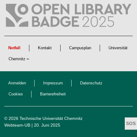
l
i
c
h
e
n
N
a
c
h
w
Notfall
Kontakt
Campusplan
Universität
u
c
Chemnitz
h
s
Anmelden
Impressum
Datenschutz
Cookies
Barrierefreiheit
© 2026 Technische Universität Chemnitz
Webteam-UB
| 20. Juni 2025
t