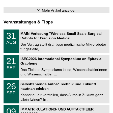
Mehr Artikel anzeigen
Veranstaltungen & Tipps
T
3
31
MAIN-Vorlesung "Wireless Small-Scale Surgical
U
1
Robots for Precision Medical …
C
.
AUG
h
0
Der Vortrag stellt drahtlose medizinische Mikroroboter
e
8
für gezielte, …
m
.
n
2
T
i
2
21
ISEG2026 International Symposium on Epitaxial
0
U
t
1
2
Graphene
C
z
.
6
SEP
h
0
Das Ziel des Symposiums ist es, Wissenschaftlerinnen
e
9
und Wissenschaftler …
m
.
n
2
T
i
2
26
Selbstfahrende Autos: Technik und Zukunft
0
U
t
6
2
hautnah erleben
C
z
.
6
SEP
h
0
Kannst du dir vorstellen, dass Autos in Zukunft ganz
e
9
allein fahren? In …
m
.
n
2
T
i
0
09
IMMATRIKULATIONS- UND AUFTAKTFEIER
0
U
t
9