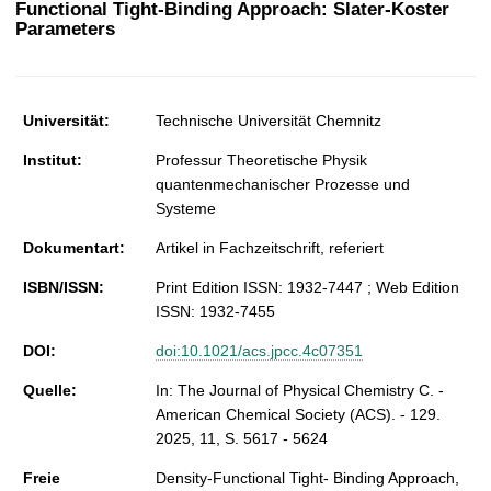
Functional Tight-Binding Approach: Slater-Koster
t
Parameters
Universität:
Technische Universität Chemnitz
Institut:
Professur Theoretische Physik
quantenmechanischer Prozesse und
Systeme
Dokumentart:
Artikel in Fachzeitschrift, referiert
ISBN/ISSN:
Print Edition ISSN: 1932-7447 ; Web Edition
ISSN: 1932-7455
DOI:
doi:10.1021/acs.jpcc.4c07351
Quelle:
In: The Journal of Physical Chemistry C. -
American Chemical Society (ACS). - 129.
2025, 11, S. 5617 - 5624
Freie
Density-Functional Tight- Binding Approach,