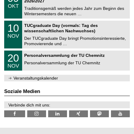
2
2026/2027
C
z
.
6
OKT
h
1
Traditionsgemäß werden jedes Jahr zum Beginn des
e
0
Wintersemesters die neuen …
m
.
n
2
Z
i
1
10
TUCgraduate Day (vormals: Tag des
0
e
t
0
2
wissenschaftlichen Nachwuchses)
n
z
.
6
NOV
t
1
Der TUCgraduate Day bringt Promotionsinteressierte,
r
1
Promovierende und …
u
.
m
2
T
f
2
20
Personalversammlung der TU Chemnitz
0
U
ü
0
2
C
r
Personalversammlung der TU Chemnitz
.
6
NOV
h
d
1
e
e
1
m
n
.
Veranstaltungskalender
n
w
2
i
i
0
t
s
2
Soziale Medien
z
s
6
e
n
Verbinde dich mit uns:
s
c
h
a
f
t