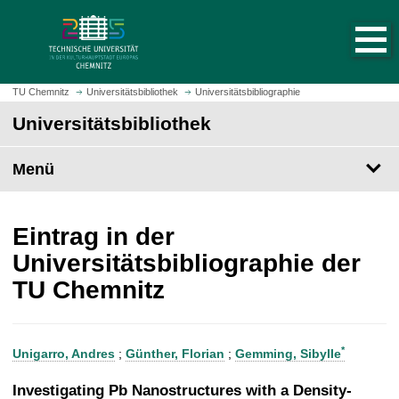
S
S
t
p
a
r
r
i
t
n
TU Chemnitz
Universitätsbibliothek
Universitätsbibliographie
s
g
Universitätsbibliothek
e
e
i
z
t
Menü
u
e
m
a
H
u
a
Eintrag in der
f
u
Universitätsbibliographie der
r
p
TU Chemnitz
u
t
f
i
e
n
n
h
*
Unigarro, Andres
;
Günther, Florian
;
Gemming, Sibylle
a
l
Investigating Pb Nanostructures with a Density-