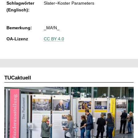
Schlagwörter
Slater−Koster Parameters
(Englisch):
Bemerkung:
_MA!N_
OA-Lizenz
CC BY 4.0
TUCaktuell