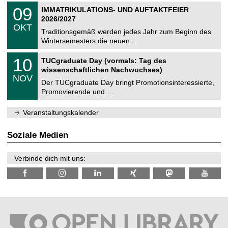
2
T
i
0
09
IMMATRIKULATIONS- UND AUFTAKTFEIER
0
U
t
9
2
2026/2027
C
z
.
6
OKT
h
1
Traditionsgemäß werden jedes Jahr zum Beginn des
e
0
Wintersemesters die neuen …
m
.
n
2
Z
i
1
10
TUCgraduate Day (vormals: Tag des
0
e
t
0
2
wissenschaftlichen Nachwuchses)
n
z
.
6
NOV
t
1
Der TUCgraduate Day bringt Promotionsinteressierte,
r
1
Promovierende und …
u
.
m
2
f
0
Veranstaltungskalender
ü
2
r
6
d
Soziale Medien
e
n
w
Verbinde dich mit uns:
i
s
s
e
n
s
c
h
a