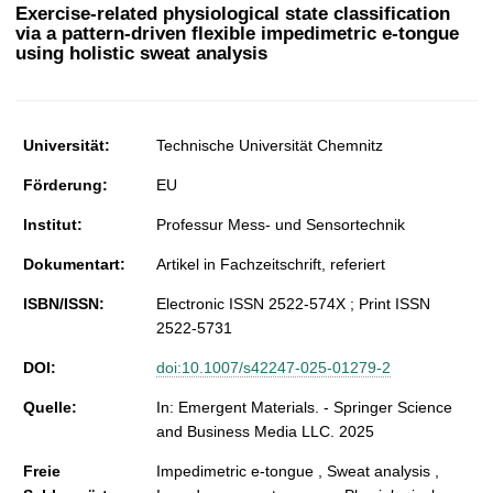
t
Exercise-related physiological state classification
via a pattern-driven flexible impedimetric e-tongue
using holistic sweat analysis
Universität:
Technische Universität Chemnitz
Förderung:
EU
Institut:
Professur Mess- und Sensortechnik
Dokumentart:
Artikel in Fachzeitschrift, referiert
ISBN/ISSN:
Electronic ISSN 2522-574X ; Print ISSN
2522-5731
DOI:
doi:10.1007/s42247-025-01279-2
Quelle:
In: Emergent Materials. - Springer Science
and Business Media LLC. 2025
Freie
Impedimetric e-tongue , Sweat analysis ,