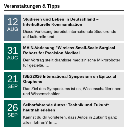
Veranstaltungen & Tipps
S
1
12
Studieren und Leben in Deutschland –
o
2
Interkulturelle Kommunikation
n
.
AUG
s
0
Diese Vorlesung bereitet internationale Studierende
t
8
auf kulturelle und …
i
.
g
2
T
e
3
31
MAIN-Vorlesung "Wireless Small-Scale Surgical
0
U
1
2
Robots for Precision Medical …
C
.
6
AUG
h
0
Der Vortrag stellt drahtlose medizinische Mikroroboter
e
8
für gezielte, …
m
.
n
2
T
i
2
21
ISEG2026 International Symposium on Epitaxial
0
U
t
1
2
Graphene
C
z
.
6
SEP
h
0
Das Ziel des Symposiums ist es, Wissenschaftlerinnen
e
9
und Wissenschaftler …
m
.
n
2
T
i
2
26
Selbstfahrende Autos: Technik und Zukunft
0
U
t
6
2
hautnah erleben
C
z
.
6
SEP
h
0
Kannst du dir vorstellen, dass Autos in Zukunft ganz
e
9
allein fahren? In …
m
.
n