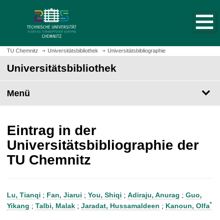
S
S
t
p
a
r
r
i
t
n
TU Chemnitz
Universitätsbibliothek
Universitätsbibliographie
s
g
Universitätsbibliothek
e
e
i
z
t
Menü
u
e
m
a
H
u
a
Eintrag in der
f
u
Universitätsbibliographie der
r
p
TU Chemnitz
u
t
f
i
e
n
n
h
Lu, Tianqi
;
Fan, Jiarui
;
You, Shiqi
;
Adiraju, Anurag
;
Guo,
a
*
Yikang
;
Talbi, Malak
;
Jaradat, Hussamaldeen
;
Kanoun, Olfa
l