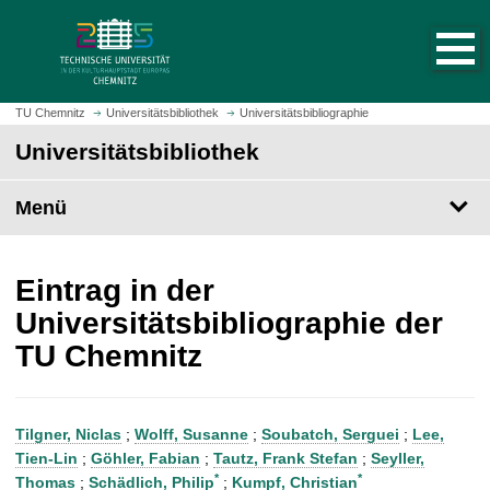
S
S
t
p
a
r
r
i
t
n
TU Chemnitz
Universitätsbibliothek
Universitätsbibliographie
s
g
Universitätsbibliothek
e
e
i
z
t
Menü
u
e
m
a
H
u
a
Eintrag in der
f
u
Universitätsbibliographie der
r
p
TU Chemnitz
u
t
f
i
e
n
n
h
Tilgner, Niclas
;
Wolff, Susanne
;
Soubatch, Serguei
;
Lee,
a
Tien-Lin
;
Göhler, Fabian
;
Tautz, Frank Stefan
;
Seyller,
l
*
*
Thomas
;
Schädlich, Philip
;
Kumpf, Christian