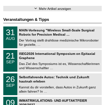
Mehr Artikel anzeigen
Veranstaltungen & Tipps
T
3
31
MAIN-Vorlesung "Wireless Small-Scale Surgical
U
1
Robots for Precision Medical …
C
.
AUG
h
0
Der Vortrag stellt drahtlose medizinische Mikroroboter
e
8
für gezielte, …
m
.
n
2
T
i
2
21
ISEG2026 International Symposium on Epitaxial
0
U
t
1
2
Graphene
C
z
.
6
SEP
h
0
Das Ziel des Symposiums ist es, Wissenschaftlerinnen
e
9
und Wissenschaftler …
m
.
n
2
T
i
2
26
Selbstfahrende Autos: Technik und Zukunft
0
U
t
6
2
hautnah erleben
C
z
.
6
SEP
h
0
Kannst du dir vorstellen, dass Autos in Zukunft ganz
e
9
allein fahren? In …
m
.
n
2
T
i
0
09
IMMATRIKULATIONS- UND AUFTAKTFEIER
0
U
t
9
2
2026/2027