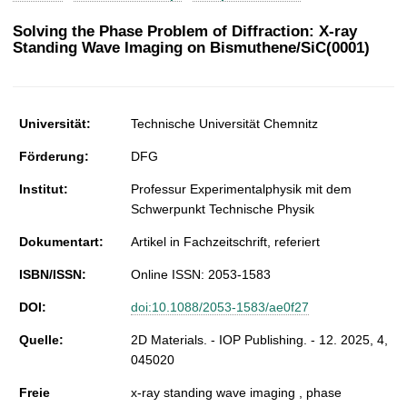
t
Solving the Phase Problem of Diffraction: X-ray
Standing Wave Imaging on Bismuthene/SiC(0001)
Universität:
Technische Universität Chemnitz
Förderung:
DFG
Institut:
Professur Experimentalphysik mit dem
Schwerpunkt Technische Physik
Dokumentart:
Artikel in Fachzeitschrift, referiert
ISBN/ISSN:
Online ISSN: 2053-1583
DOI:
doi:10.1088/2053-1583/ae0f27
Quelle:
2D Materials. - IOP Publishing. - 12. 2025, 4,
045020
Freie
x-ray standing wave imaging , phase