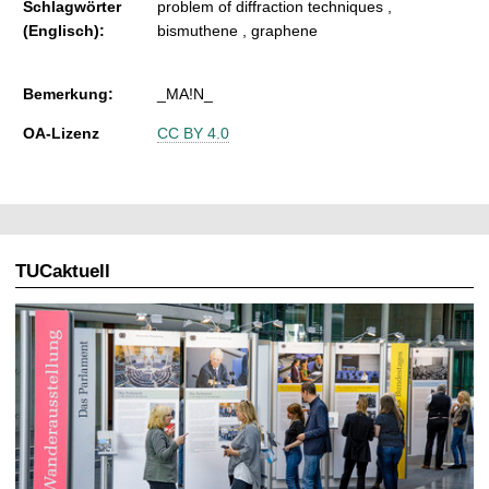
Schlagwörter
problem of diffraction techniques ,
(Englisch):
bismuthene , graphene
Bemerkung:
_MA!N_
OA-Lizenz
CC BY 4.0
TUCaktuell