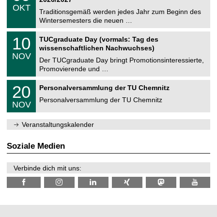
C
z
.
6
OKT
h
1
Traditionsgemäß werden jedes Jahr zum Beginn des
e
0
Wintersemesters die neuen …
m
.
n
2
Z
i
1
10
TUCgraduate Day (vormals: Tag des
0
e
t
0
2
wissenschaftlichen Nachwuchses)
n
z
.
6
NOV
t
1
Der TUCgraduate Day bringt Promotionsinteressierte,
r
1
Promovierende und …
u
.
m
2
T
f
2
20
Personalversammlung der TU Chemnitz
0
U
ü
0
2
C
r
Personalversammlung der TU Chemnitz
.
6
NOV
h
d
1
e
e
1
m
n
.
Veranstaltungskalender
n
w
2
i
i
0
t
s
2
Soziale Medien
z
s
6
e
n
Verbinde dich mit uns:
s
c
h
a
f
t
l