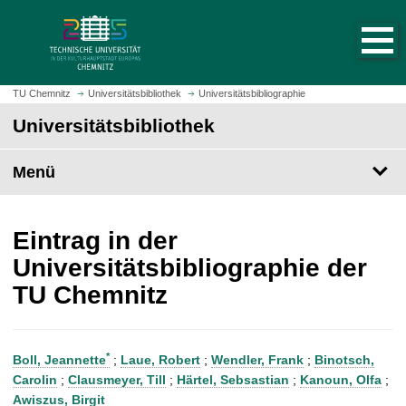
S
S
t
p
a
r
r
i
t
n
TU Chemnitz
Universitätsbibliothek
Universitätsbibliographie
s
g
Universitätsbibliothek
e
e
i
z
t
Menü
u
e
m
a
H
u
a
Eintrag in der
f
u
Universitätsbibliographie der
r
p
TU Chemnitz
u
t
f
i
e
n
n
h
*
Boll, Jeannette
;
Laue, Robert
;
Wendler, Frank
;
Binotsch,
a
Carolin
;
Clausmeyer, Till
;
Härtel, Sebsastian
;
Kanoun, Olfa
;
l
Awiszus, Birgit