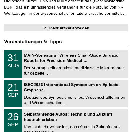
Die beiden Kurse LENA und MIKA erhalten das „Geschwisterkind“
LOKI, das ein umfassendes Verständnis für die Nutzung von KI-
Werkzeugen in der wissenschaftlichen Literatursuche vermittelt …
Mehr Artikel anzeigen
Veranstaltungen & Tipps
T
3
31
MAIN-Vorlesung "Wireless Small-Scale Surgical
U
1
Robots for Precision Medical …
C
.
AUG
h
0
Der Vortrag stellt drahtlose medizinische Mikroroboter
e
8
für gezielte, …
m
.
n
2
T
i
2
21
ISEG2026 International Symposium on Epitaxial
0
U
t
1
2
Graphene
C
z
.
6
SEP
h
0
Das Ziel des Symposiums ist es, Wissenschaftlerinnen
e
9
und Wissenschaftler …
m
.
n
2
T
i
2
26
Selbstfahrende Autos: Technik und Zukunft
0
U
t
6
2
hautnah erleben
C
z
.
6
SEP
h
0
Kannst du dir vorstellen, dass Autos in Zukunft ganz
e
9
allein fahren? In …