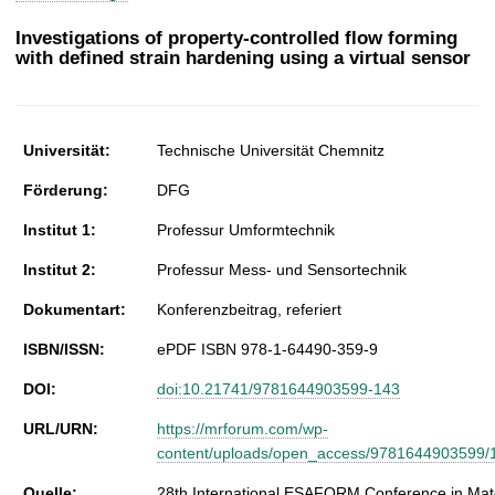
t
Investigations of property-controlled flow forming
with defined strain hardening using a virtual sensor
Universität:
Technische Universität Chemnitz
Förderung:
DFG
Institut 1:
Professur Umformtechnik
Institut 2:
Professur Mess- und Sensortechnik
Dokumentart:
Konferenzbeitrag, referiert
ISBN/ISSN:
ePDF ISBN 978-1-64490-359-9
DOI:
doi:10.21741/9781644903599-143
URL/URN:
https://mrforum.com/wp-
content/uploads/open_access/9781644903599/
Quelle:
28th International ESAFORM Conference in Mate