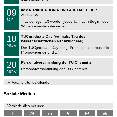
m
.
n
2
T
i
0
09
IMMATRIKULATIONS- UND AUFTAKTFEIER
0
U
t
9
2
2026/2027
C
z
.
6
OKT
h
1
Traditionsgemäß werden jedes Jahr zum Beginn des
e
0
Wintersemesters die neuen …
m
.
n
2
Z
i
1
10
TUCgraduate Day (vormals: Tag des
0
e
t
0
2
wissenschaftlichen Nachwuchses)
n
z
.
6
NOV
t
1
Der TUCgraduate Day bringt Promotionsinteressierte,
r
1
Promovierende und …
u
.
m
2
T
f
2
20
Personalversammlung der TU Chemnitz
0
U
ü
0
2
C
r
Personalversammlung der TU Chemnitz
.
6
NOV
h
d
1
e
e
1
m
n
.
Veranstaltungskalender
n
w
2
i
i
0
t
s
2
Soziale Medien
z
s
6
e
n
Verbinde dich mit uns:
s
c
h