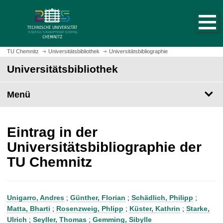
S
S
t
p
a
r
r
i
t
n
TU Chemnitz
Universitätsbibliothek
Universitätsbibliographie
s
g
Universitätsbibliothek
e
e
i
z
t
Menü
u
e
m
a
H
u
a
Eintrag in der
f
u
Universitätsbibliographie der
r
p
TU Chemnitz
u
t
f
i
e
n
n
h
Unigarro, Andres
;
Günther, Florian
;
Schädlich, Philipp
;
a
Matta, Bharti
;
Rosenzweig, Phlipp
;
Küster, Kathrin
;
Starke,
l
Ulrich
;
Seyller, Thomas
;
Gemming, Sibylle