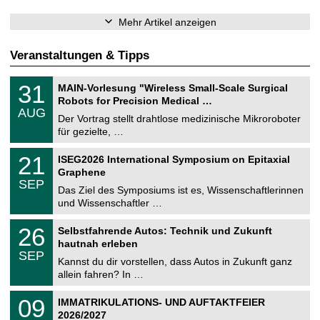
Mehr Artikel anzeigen
Veranstaltungen & Tipps
T
3
31
MAIN-Vorlesung "Wireless Small-Scale Surgical
U
1
Robots for Precision Medical …
C
.
AUG
h
0
Der Vortrag stellt drahtlose medizinische Mikroroboter
e
8
für gezielte, …
m
.
n
2
T
i
2
21
ISEG2026 International Symposium on Epitaxial
0
U
t
1
2
Graphene
C
z
.
6
SEP
h
0
Das Ziel des Symposiums ist es, Wissenschaftlerinnen
e
9
und Wissenschaftler …
m
.
n
2
T
i
2
26
Selbstfahrende Autos: Technik und Zukunft
0
U
t
6
2
hautnah erleben
C
z
.
6
SEP
h
0
Kannst du dir vorstellen, dass Autos in Zukunft ganz
e
9
allein fahren? In …
m
.
n
2
T
i
0
09
IMMATRIKULATIONS- UND AUFTAKTFEIER
0
U
t
9
2
2026/2027
C
z