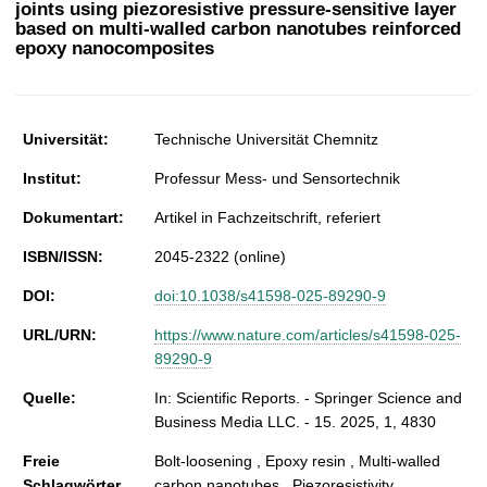
joints using piezoresistive pressure-sensitive layer
t
based on multi-walled carbon nanotubes reinforced
epoxy nanocomposites
Universität:
Technische Universität Chemnitz
Institut:
Professur Mess- und Sensortechnik
Dokumentart:
Artikel in Fachzeitschrift, referiert
ISBN/ISSN:
2045-2322 (online)
DOI:
doi:10.1038/s41598-025-89290-9
URL/URN:
https://www.nature.com/articles/s41598-025-
89290-9
Quelle:
In: Scientific Reports. - Springer Science and
Business Media LLC. - 15. 2025, 1, 4830
Freie
Bolt-loosening , Epoxy resin , Multi-walled
Schlagwörter
carbon nanotubes , Piezoresistivity ,