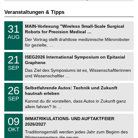
Veranstaltungen & Tipps
T
3
31
MAIN-Vorlesung "Wireless Small-Scale Surgical
U
1
Robots for Precision Medical …
C
.
AUG
h
0
Der Vortrag stellt drahtlose medizinische Mikroroboter
e
8
für gezielte, …
m
.
n
2
T
i
2
21
ISEG2026 International Symposium on Epitaxial
0
U
t
1
2
Graphene
C
z
.
6
SEP
h
0
Das Ziel des Symposiums ist es, Wissenschaftlerinnen
e
9
und Wissenschaftler …
m
.
n
2
T
i
2
26
Selbstfahrende Autos: Technik und Zukunft
0
U
t
6
2
hautnah erleben
C
z
.
6
SEP
h
0
Kannst du dir vorstellen, dass Autos in Zukunft ganz
e
9
allein fahren? In …
m
.
n
2
T
i
0
09
IMMATRIKULATIONS- UND AUFTAKTFEIER
0
U
t
9
2
2026/2027
C
z
.
6
OKT
h
1
Traditionsgemäß werden jedes Jahr zum Beginn des
e
0
Wintersemesters die neuen …