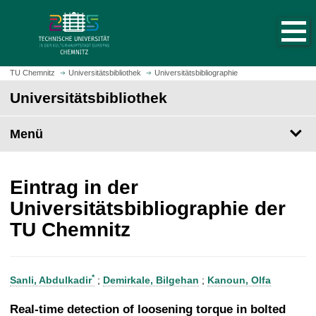
S
S
t
p
a
r
r
i
t
n
TU Chemnitz
Universitätsbibliothek
Universitätsbibliographie
s
g
Universitätsbibliothek
e
e
i
z
t
Menü
u
e
m
a
H
u
a
Eintrag in der
f
u
Universitätsbibliographie der
r
p
TU Chemnitz
u
t
f
i
e
n
n
h
*
Sanli, Abdulkadir
;
Demirkale, Bilgehan
;
Kanoun, Olfa
a
l
Real-time detection of loosening torque in bolted