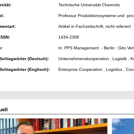
sität:
Technische Universität Chemnitz
ut:
Professur Produktionssysteme und -pr
entart:
Artikel in Fachzeitschrift, nicht referiert
ISSN:
1434-2308
e:
In: PPS Management. - Berlin : Gito Verla
 Schlagwörter (Deutsch):
Unternehmenskooperation , Logistik , 
 Schlagwörter (Englisch):
Enterprise Cooperation , Logistics , Co
ell