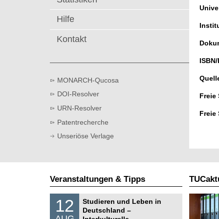
t
Univer
Hilfe
Instit
Kontakt
Dokum
ISBN/
Quell
MONARCH-Qucosa
DOI-Resolver
Freie
URN-Resolver
Freie
Patentrecherche
Unseriöse Verlage
Veranstaltungen & Tipps
TUCaktu
S
1
12
Studieren und Leben in
o
2
Deutschland –
n
.
AUG
s
Interkulturelle