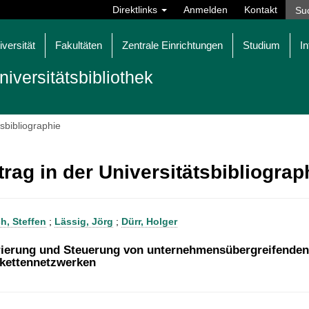
Direktlinks
Anmelden
Kontakt
iversität
Fakultäten
Zentrale Einrichtungen
Studium
In
niversitätsbibliothek
tsbibliographie
trag in der Universitätsbibliogra
h, Steffen
;
Lässig, Jörg
;
Dürr, Holger
ierung und Steuerung von unternehmensübergreifenden 
rkettennetzwerken