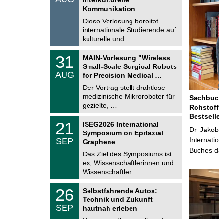
0
t
Kommunikation
8
i
.
Diese Vorlesung bereitet
g
2
e
internationale Studierende auf
0
kulturelle und …
2
6
T
3
31
MAIN-Vorlesung "Wireless
U
1
Small-Scale Surgical Robots
C
.
AUG
h
for Precision Medical …
0
e
8
Der Vortrag stellt drahtlose
m
.
medizinische Mikroroboter für
n
Sachbuch
2
i
gezielte, …
Rohstoff
0
t
2
Bestsell
z
T
6
2
21
ISEG2026 International
U
Dr. Jakob
1
Symposium on Epitaxial
C
.
Internati
SEP
h
Graphene
0
e
Buches da
9
Das Ziel des Symposiums ist
m
.
es, Wissenschaftlerinnen und
n
2
i
Wissenschaftler …
0
t
2
z
T
6
2
26
Selbstfahrende Autos:
U
6
Technik und Zukunft
C
.
SEP
h
hautnah erleben
0
e
9