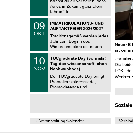
Kannst du dir vorstellen, dass
m
.
Autos in Zukunft ganz allein
n
2
i
fahren? In …
0
t
2
z
T
6
0
09
IMMATRIKULATIONS- UND
U
9
AUFTAKTFEIER 2026/2027
C
.
OKT
h
1
Traditionsgemäß werden jedes
e
0
Jahr zum Beginn des
m
.
Neuer E-
Wintersemesters die neuen …
n
2
ist onlin
i
0
Z
t
1
10
2
TUCgraduate Day (vormals:
„Familien
e
z
0
6
Tag des wissenschaftlichen
n
Die beid
.
NOV
t
Nachwuchses)
1
LOKI, das
r
1
Der TUCgraduate Day bringt
Werkzeuge
u
.
Promotionsinteressierte,
m
2
f
Promovierende und …
0
ü
2
r
6
d
e
Soziale
n
w
i
Veranstaltungskalender
Verbind
s
s
e