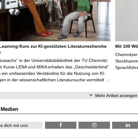
Learning-Kurs zur KI-gestützten Literaturrecherche
Mit 100 Wö
e
Chemnitzer 
zuwachs“ in der Universitätsbibliothek der TU Chemnitz:
Stockhammer
en Kurse LENA und MIKA erhalten das „Geschwisterkind“
Sprachführ
 ein umfassendes Verständnis für die Nutzung von KI-
n in der wissenschaftlichen Literatursuche vermittelt …
Mehr Artikel anzeigen
 Medien
e dich mit uns: