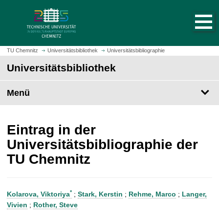
S
S
t
p
a
r
r
i
t
n
TU Chemnitz
Universitätsbibliothek
Universitätsbibliographie
s
g
Universitätsbibliothek
e
e
i
z
t
Menü
u
e
m
a
H
u
a
Eintrag in der
f
u
Universitätsbibliographie der
r
p
TU Chemnitz
u
t
f
i
e
n
n
h
*
Kolarova, Viktoriya
;
Stark, Kerstin
;
Rehme, Marco
;
Langer,
a
Vivien
;
Rother, Steve
l