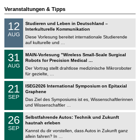
Veranstaltungen & Tipps
S
1
12
Studieren und Leben in Deutschland –
o
2
Interkulturelle Kommunikation
n
.
AUG
s
0
Diese Vorlesung bereitet internationale Studierende
t
8
auf kulturelle und …
i
.
g
2
T
e
3
31
MAIN-Vorlesung "Wireless Small-Scale Surgical
0
U
1
2
Robots for Precision Medical …
C
.
6
AUG
h
0
Der Vortrag stellt drahtlose medizinische Mikroroboter
e
8
für gezielte, …
m
.
n
2
T
i
2
21
ISEG2026 International Symposium on Epitaxial
0
U
t
1
2
Graphene
C
z
.
6
SEP
h
0
Das Ziel des Symposiums ist es, Wissenschaftlerinnen
e
9
und Wissenschaftler …
m
.
n
2
T
i
2
26
Selbstfahrende Autos: Technik und Zukunft
0
U
t
6
2
hautnah erleben
C
z
.
6
SEP
h
0
Kannst du dir vorstellen, dass Autos in Zukunft ganz
e
9
allein fahren? In …
m
.