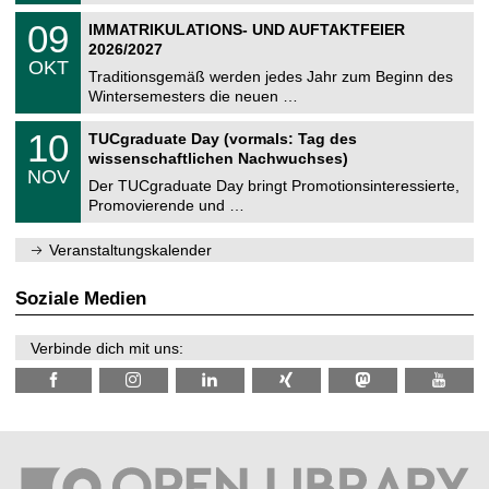
n
2
T
i
0
09
IMMATRIKULATIONS- UND AUFTAKTFEIER
0
U
t
9
2
2026/2027
C
z
.
6
OKT
h
1
Traditionsgemäß werden jedes Jahr zum Beginn des
e
0
Wintersemesters die neuen …
m
.
n
2
Z
i
1
10
TUCgraduate Day (vormals: Tag des
0
e
t
0
2
wissenschaftlichen Nachwuchses)
n
z
.
6
NOV
t
1
Der TUCgraduate Day bringt Promotionsinteressierte,
r
1
Promovierende und …
u
.
m
2
f
0
Veranstaltungskalender
ü
2
r
6
d
Soziale Medien
e
n
w
Verbinde dich mit uns:
i
s
s
e
n
s
c
h
a