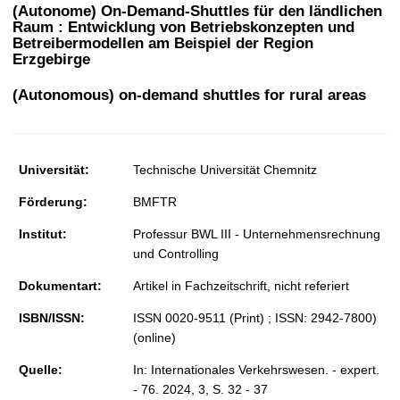
t
(Autonome) On-Demand-Shuttles für den ländlichen
Raum : Entwicklung von Betriebskonzepten und
Betreibermodellen am Beispiel der Region
Erzgebirge
(Autonomous) on-demand shuttles for rural areas
Universität:
Technische Universität Chemnitz
Förderung:
BMFTR
Institut:
Professur BWL III - Unternehmensrechnung
und Controlling
Dokumentart:
Artikel in Fachzeitschrift, nicht referiert
ISBN/ISSN:
ISSN 0020-9511 (Print) ; ISSN: 2942-7800)
(online)
Quelle:
In: Internationales Verkehrswesen. - expert.
- 76. 2024, 3, S. 32 - 37