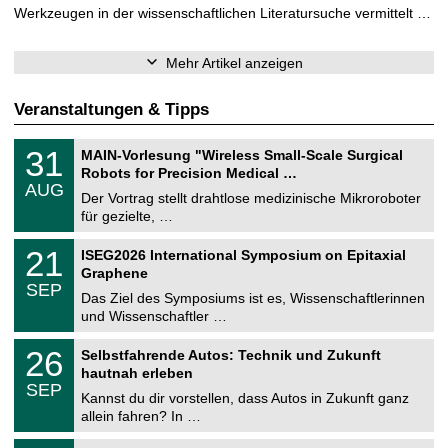
Werkzeugen in der wissenschaftlichen Literatursuche vermittelt …
Mehr Artikel anzeigen
Veranstaltungen & Tipps
T
3
31
MAIN-Vorlesung "Wireless Small-Scale Surgical
U
1
Robots for Precision Medical …
C
.
AUG
h
0
Der Vortrag stellt drahtlose medizinische Mikroroboter
e
8
für gezielte, …
m
.
n
2
T
i
2
21
ISEG2026 International Symposium on Epitaxial
0
U
t
1
2
Graphene
C
z
.
6
SEP
h
0
Das Ziel des Symposiums ist es, Wissenschaftlerinnen
e
9
und Wissenschaftler …
m
.
n
2
T
i
2
26
Selbstfahrende Autos: Technik und Zukunft
0
U
t
6
2
hautnah erleben
C
z
.
6
SEP
h
0
Kannst du dir vorstellen, dass Autos in Zukunft ganz
e
9
allein fahren? In …
m
.
n
2
T