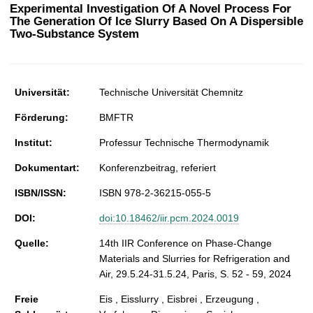
t
Experimental Investigation Of A Novel Process For
The Generation Of Ice Slurry Based On A Dispersible
Two-Substance System
Universität:
Technische Universität Chemnitz
Förderung:
BMFTR
Institut:
Professur Technische Thermodynamik
Dokumentart:
Konferenzbeitrag, referiert
ISBN/ISSN:
ISBN 978-2-36215-055-5
DOI:
doi:10.18462/iir.pcm.2024.0019
Quelle:
14th IIR Conference on Phase-Change
Materials and Slurries for Refrigeration and
Air, 29.5.24-31.5.24, Paris, S. 52 - 59, 2024
Freie
Eis , Eisslurry , Eisbrei , Erzeugung ,