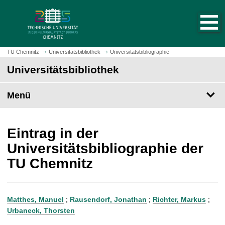
S
S
t
p
a
r
r
i
t
n
TU Chemnitz
Universitätsbibliothek
Universitätsbibliographie
s
g
Universitätsbibliothek
e
e
i
z
t
Menü
u
e
m
a
H
u
a
Eintrag in der
f
u
Universitätsbibliographie der
r
p
TU Chemnitz
u
t
f
i
e
n
n
h
Matthes, Manuel
;
Rausendorf, Jonathan
;
Richter, Markus
;
a
Urbaneck, Thorsten
l