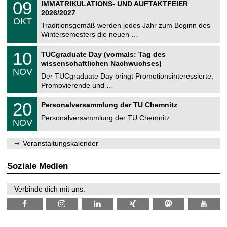
i
0
09
IMMATRIKULATIONS- UND AUFTAKTFEIER
0
U
t
9
2
2026/2027
C
z
.
6
OKT
h
1
Traditionsgemäß werden jedes Jahr zum Beginn des
e
0
Wintersemesters die neuen …
m
.
n
2
Z
i
1
10
TUCgraduate Day (vormals: Tag des
0
e
t
0
2
wissenschaftlichen Nachwuchses)
n
z
.
6
NOV
t
1
Der TUCgraduate Day bringt Promotionsinteressierte,
r
1
Promovierende und …
u
.
m
2
T
f
2
20
Personalversammlung der TU Chemnitz
0
U
ü
0
2
C
r
Personalversammlung der TU Chemnitz
.
6
NOV
h
d
1
e
e
1
m
n
.
Veranstaltungskalender
n
w
2
i
i
0
t
s
2
Soziale Medien
z
s
6
e
n
Verbinde dich mit uns:
s
c
h
a
f