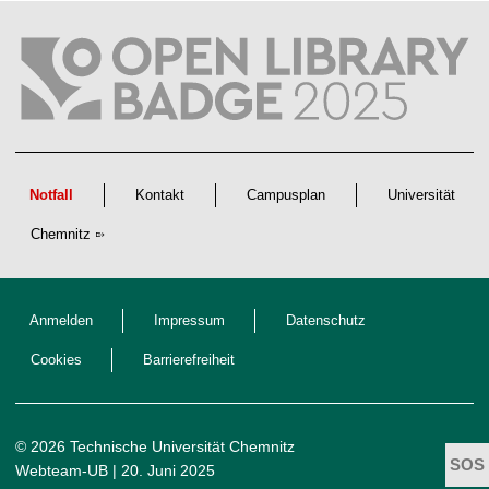
t
l
i
c
h
e
n
N
a
c
h
w
Notfall
Kontakt
Campusplan
Universität
u
c
Chemnitz
h
s
Anmelden
Impressum
Datenschutz
Cookies
Barrierefreiheit
© 2026 Technische Universität Chemnitz
Webteam-UB
| 20. Juni 2025