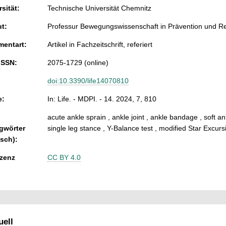
sität:
Technische Universität Chemnitz
ut:
Professur Bewegungswissenschaft in Prävention und Reh
entart:
Artikel in Fachzeitschrift, referiert
ISSN:
2075-1729 (online)
doi:10.3390/life14070810
e:
In: Life. - MDPI. - 14. 2024, 7, 810
acute ankle sprain , ankle joint , ankle bandage , soft a
gwörter
single leg stance , Y-Balance test , modified Star Excursio
isch):
zenz
CC BY 4.0
ell