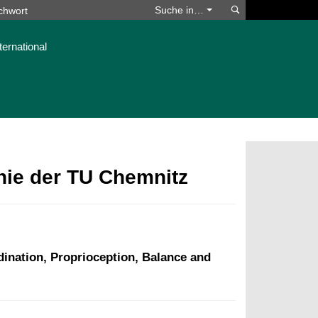
Suchen
Suche in…
ternational
phie der TU Chemnitz
ination, Proprioception, Balance and