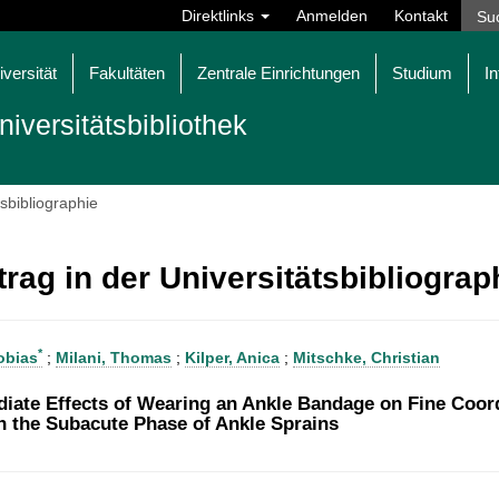
Direktlinks
Anmelden
Kontakt
iversität
Fakultäten
Zentrale Einrichtungen
Studium
In
niversitätsbibliothek
tsbibliographie
trag in der Universitätsbibliogra
*
obias
;
Milani, Thomas
;
Kilper, Anica
;
Mitschke, Christian
iate Effects of Wearing an Ankle Bandage on Fine Coord
in the Subacute Phase of Ankle Sprains