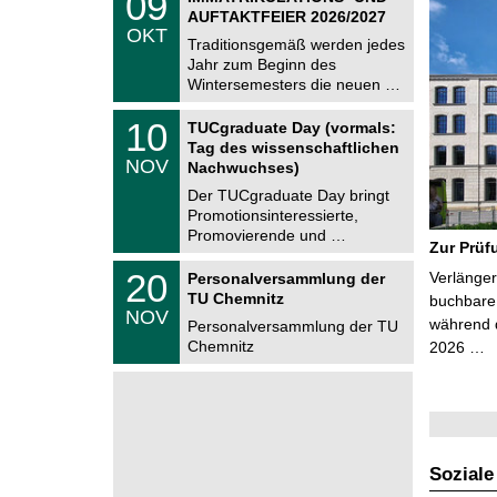
09
U
9
AUFTAKTFEIER 2026/2027
C
.
OKT
h
1
Traditionsgemäß werden jedes
e
0
Jahr zum Beginn des
m
.
Wintersemesters die neuen …
n
2
i
0
Z
t
1
10
2
TUCgraduate Day (vormals:
e
z
0
6
Tag des wissenschaftlichen
n
.
NOV
t
Nachwuchses)
1
r
1
Der TUCgraduate Day bringt
u
.
Promotionsinteressierte,
m
2
f
Promovierende und …
0
Zur Prüf
ü
2
r
T
6
2
20
Verlänger
Personalversammlung der
d
U
0
TU Chemnitz
e
C
buchbare 
.
NOV
n
h
während d
1
Personalversammlung der TU
w
e
1
Chemnitz
2026 …
i
m
.
s
n
2
s
i
0
e
t
2
n
z
6
s
c
h
Soziale
a