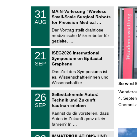
T
3
31
MAIN-Vorlesung "Wireless
U
1
Small-Scale Surgical Robots
C
.
AUG
h
for Precision Medical …
0
e
8
Der Vortrag stellt drahtlose
m
.
medizinische Mikroroboter für
n
2
i
gezielte, …
0
t
2
z
T
6
2
21
ISEG2026 International
U
1
Symposium on Epitaxial
C
.
SEP
h
Graphene
0
e
9
Das Ziel des Symposiums ist
m
.
es, Wissenschaftlerinnen und
n
2
i
Wissenschaftler …
So wird 
0
t
2
z
T
Wanderaus
6
2
26
Selbstfahrende Autos:
U
6
4. Septem
Technik und Zukunft
C
.
SEP
Chemnitz
h
hautnah erleben
0
e
9
Kannst du dir vorstellen, dass
m
.
Autos in Zukunft ganz allein
n
2
i
fahren? In …
0
t
2
z
T
6
0
IMMATRIKULATIONS- UND