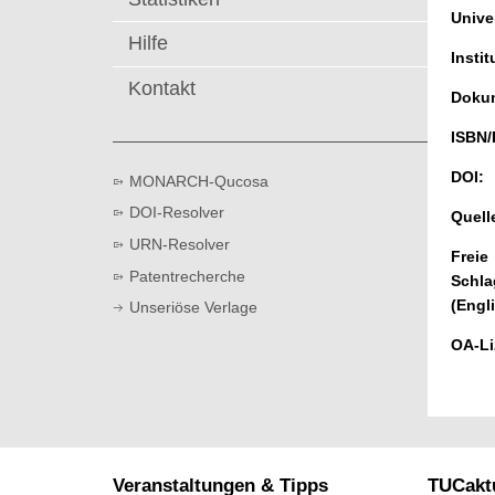
t
Univer
Hilfe
Instit
Kontakt
Dokum
ISBN/
DOI:
MONARCH-Qucosa
DOI-Resolver
Quell
URN-Resolver
Freie
Patentrecherche
Schla
(Engl
Unseriöse Verlage
OA-Li
Veranstaltungen & Tipps
TUCaktu