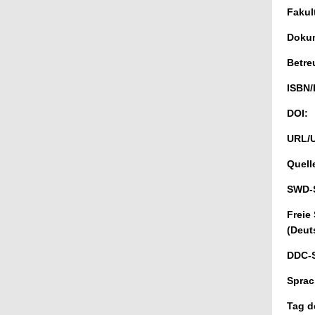
Fakul
Dokum
Betre
ISBN/
DOI:
URL/
Quell
SWD-S
Freie
(Deut
DDC-
Sprac
Tag d