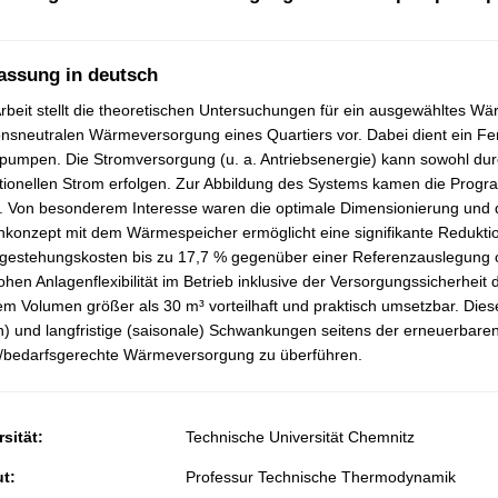
assung in deutsch
rbeit stellt die theoretischen Untersuchungen für ein ausgewähltes
nsneutralen Wärmeversorgung eines Quartiers vor. Dabei dient ein F
umpen. Die Stromversorgung (u. a. Antriebsenergie) kann sowohl dur
tionellen Strom erfolgen. Zur Abbildung des Systems kamen die P
. Von besonderem Interesse waren die optimale Dimensionierung und de
nkonzept mit dem Wärmespeicher ermöglicht eine signifikante Redukt
estehungskosten bis zu 17,7 % gegenüber einer Referenzauslegung 
ohen Anlagenflexibilität im Betrieb inklusive der Versorgungssicherheit
em Volumen größer als 30 m³ vorteilhaft und praktisch umsetzbar. Dies
n) und langfristige (saisonale) Schwankungen seitens der erneuerbar
e/bedarfsgerechte Wärmeversorgung zu überführen.
sität:
Technische Universität Chemnitz
ut:
Professur Technische Thermodynamik