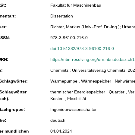
tät:
Fakultät für Maschinenbau
entart:
Dissertation
uer:
Richter, Markus (Univ.-Prof. Dr.-Ing.); Urbane
ISSN:
978-3-96100-216-0
doi:10.51382/978-3-96100-216-0
URN:
https://nbn-resolving.org/urn:nbn:de:bsz:c
e:
Chemnitz : Universitätsverlag Chemnitz, 2024
chlagwörter:
Wärmepumpe , Wärmespeicher , Nahwärmeve
 Schlagwörter
thermischer Energiespeicher , Quartier , Ve
sch):
Kosten , Flexibilität
Sachgruppe:
Ingenieurwissenschaften
he:
deutsch
er mündlichen
04.04.2024