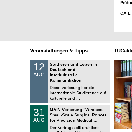
Prüfu
OA-Li
Veranstaltungen & Tipps
TUCaktu
S
1
12
Studieren und Leben in
o
2
Deutschland –
n
.
AUG
s
Interkulturelle
0
t
Kommunikation
8
i
.
Diese Vorlesung bereitet
g
2
e
internationale Studierende auf
0
kulturelle und …
2
6
T
3
31
MAIN-Vorlesung "Wireless
U
1
Small-Scale Surgical Robots
C
.
AUG
h
for Precision Medical …
0
e
8
Der Vortrag stellt drahtlose
m
.