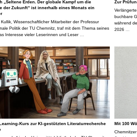
 „Seltene Erden. Der globale Kampf um die
Zur Prüfun
e der Zukunft“ ist innerhalb eines Monats ein
Verlängerte
er
buchbare Gr
 Kullik, Wissenschaftlicher Mitarbeiter der Professur
während der
onale Politik der TU Chemnitz, traf mit dem Thema seines
2026 …
s Interesse vieler Leserinnen und Leser …
Learning-Kurs zur KI-gestützten Literaturrecherche
Mit 100 Wö
e
Chemnitzer 