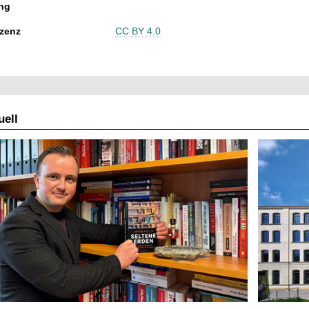
ng
zenz
CC BY 4.0
ell