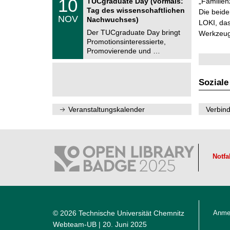
10
2
TUCgraduate Day (vormals:
„Familien
e
z
0
6
Tag des wissenschaftlichen
n
Die beid
.
NOV
t
Nachwuchses)
1
LOKI, das
r
1
Der TUCgraduate Day bringt
Werkzeuge
u
.
Promotionsinteressierte,
m
2
f
Promovierende und …
0
ü
2
r
6
d
e
Soziale
n
w
i
Veranstaltungskalender
Verbind
s
s
e
n
s
c
Notfa
h
a
f
t
l
i
c
h
© 2026 Technische Universität Chemnitz
Anme
e
Webteam-UB
| 20. Juni 2025
n