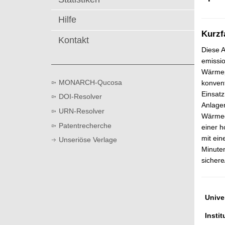
t
Hilfe
Kurzf
Kontakt
Diese A
emissio
Wärmep
MONARCH-Qucosa
konven
Einsatz
DOI-Resolver
Anlage
URN-Resolver
Wärmeg
Patentrecherche
einer h
mit ein
Unseriöse Verlage
Minute
sicher
Univer
Instit