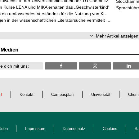
zuwachs“ in der Universitätsbibliothek der TU Chemnitz:
Stockhammer
en Kurse LENA und MIKA erhalten das „Geschwisterkind“
Sprachführ
 ein umfassendes Verständnis für die Nutzung von KI-
n in der wissenschaftlichen Literatursuche vermittelt …
Mehr Artikel anzeigen
 Medien
e dich mit uns:
ll
Kontakt
Campusplan
Universität
Chemn
lden
Impressum
Datenschutz
Cookies
Ba