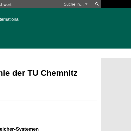
Suchen
Suche in…
ternational
phie der TU Chemnitz
eicher-Systemen