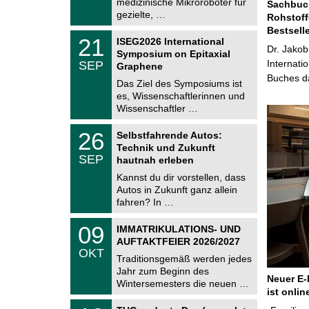
medizinische Mikroroboter für
n
Sachbuch
2
i
gezielte, …
Rohstoff
0
t
2
Bestsell
z
T
6
2
21
ISEG2026 International
U
Dr. Jakob
1
Symposium on Epitaxial
C
.
Internati
SEP
h
Graphene
0
e
Buches da
9
Das Ziel des Symposiums ist
m
.
es, Wissenschaftlerinnen und
n
2
i
Wissenschaftler …
0
t
2
z
T
6
2
26
Selbstfahrende Autos:
U
6
Technik und Zukunft
C
.
SEP
h
hautnah erleben
0
e
9
Kannst du dir vorstellen, dass
m
.
Autos in Zukunft ganz allein
n
2
i
fahren? In …
0
t
2
z
T
6
0
09
IMMATRIKULATIONS- UND
U
9
AUFTAKTFEIER 2026/2027
C
.
OKT
h
1
Traditionsgemäß werden jedes
e
0
Jahr zum Beginn des
m
.
Neuer E-
Wintersemesters die neuen …
n
2
ist onlin
i
0
Z
t
1