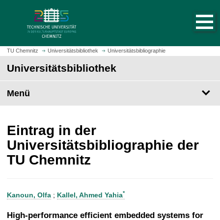
S
S
t
p
a
r
r
i
t
n
TU Chemnitz
Universitätsbibliothek
Universitätsbibliographie
s
g
Universitätsbibliothek
e
e
i
z
t
Menü
u
e
m
a
H
u
a
Eintrag in der
f
u
Universitätsbibliographie der
r
p
TU Chemnitz
u
t
f
i
e
n
n
h
*
Kanoun, Olfa
;
Kallel, Ahmed Yahia
a
l
High-performance efficient embedded systems for