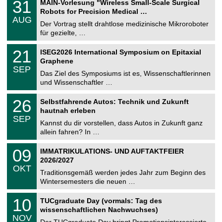
3
31
MAIN-Vorlesung "Wireless Small-Scale Surgical
U
1
Robots for Precision Medical …
C
.
AUG
h
0
Der Vortrag stellt drahtlose medizinische Mikroroboter
e
8
für gezielte, …
m
.
n
2
T
i
2
21
ISEG2026 International Symposium on Epitaxial
0
U
t
1
2
Graphene
C
z
.
6
SEP
h
0
Das Ziel des Symposiums ist es, Wissenschaftlerinnen
e
9
und Wissenschaftler …
m
.
n
2
T
i
2
26
Selbstfahrende Autos: Technik und Zukunft
0
U
t
6
2
hautnah erleben
C
z
.
6
SEP
h
0
Kannst du dir vorstellen, dass Autos in Zukunft ganz
e
9
allein fahren? In …
m
.
n
2
T
i
0
09
IMMATRIKULATIONS- UND AUFTAKTFEIER
0
U
t
9
2
2026/2027
C
z
.
6
OKT
h
1
Traditionsgemäß werden jedes Jahr zum Beginn des
e
0
Wintersemesters die neuen …
m
.
n
2
Z
i
1
10
TUCgraduate Day (vormals: Tag des
0
e
t
0
2
wissenschaftlichen Nachwuchses)
n
z
.
6
NOV
t
1
Der TUCgraduate Day bringt Promotionsinteressierte,