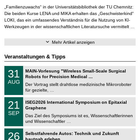
„Familienzuwachs“ in der Universitätsbibliothek der TU Chemnitz:
Die beiden Kurse LENA und MIKA erhalten das „Geschwisterkind“
LOKI, das ein umfassendes Verständnis für die Nutzung von KI-
Werkzeugen in der wissenschaftlichen Literatursuche vermittelt …
Mehr Artikel anzeigen
Veranstaltungen & Tipps
T
3
31
MAIN-Vorlesung "Wireless Small-Scale Surgical
U
1
Robots for Precision Medical …
C
.
AUG
h
0
Der Vortrag stellt drahtlose medizinische Mikroroboter
e
8
für gezielte, …
m
.
n
2
T
i
2
21
ISEG2026 International Symposium on Epitaxial
0
U
t
1
2
Graphene
C
z
.
6
SEP
h
0
Das Ziel des Symposiums ist es, Wissenschaftlerinnen
e
9
und Wissenschaftler …
m
.
n
2
T
i
2
26
Selbstfahrende Autos: Technik und Zukunft
0
U
t
6
2
hautnah erleben
C