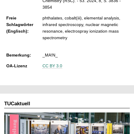
Chemistry (RSC). - 53. 2024, 8, S. 3836 -
3854
Freie
phthalates, cobalt(iii), elemental analysis,
Schlagwörter
infrared spectroscopy, nuclear magnetic
(Englisch):
resonance, electrospray ionization mass
spectrometry
Bemerkung:
_MA!N_
OA-Lizenz
CC BY 3.0
TUCaktuell