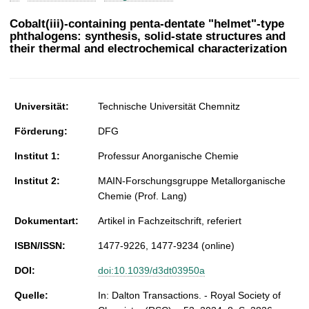
t
Cobalt(
iii
)-containing penta-dentate "helmet"-type
phthalogens: synthesis, solid-state structures and
their thermal and electrochemical characterization
Universität:
Technische Universität Chemnitz
Förderung:
DFG
Institut 1:
Professur Anorganische Chemie
Institut 2:
MAIN-Forschungsgruppe Metallorganische
Chemie (Prof. Lang)
Dokumentart:
Artikel in Fachzeitschrift, referiert
ISBN/ISSN:
1477-9226, 1477-9234 (online)
DOI:
doi:10.1039/d3dt03950a
Quelle:
In: Dalton Transactions. - Royal Society of