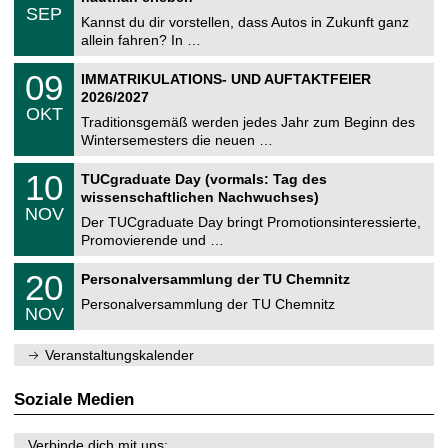
z
.
6
SEP
h
0
Kannst du dir vorstellen, dass Autos in Zukunft ganz
e
9
allein fahren? In …
m
.
n
2
T
i
0
09
IMMATRIKULATIONS- UND AUFTAKTFEIER
0
U
t
9
2
2026/2027
C
z
.
6
OKT
h
1
Traditionsgemäß werden jedes Jahr zum Beginn des
e
0
Wintersemesters die neuen …
m
.
n
2
Z
i
1
10
TUCgraduate Day (vormals: Tag des
0
e
t
0
2
wissenschaftlichen Nachwuchses)
n
z
.
6
NOV
t
1
Der TUCgraduate Day bringt Promotionsinteressierte,
r
1
Promovierende und …
u
.
m
2
T
f
2
20
Personalversammlung der TU Chemnitz
0
U
ü
0
2
C
r
Personalversammlung der TU Chemnitz
.
6
NOV
h
d
1
e
e
1
m
n
.
Veranstaltungskalender
n
w
2
i
i
0
t
s
2
Soziale Medien
z
s
6
e
n
Verbinde dich mit uns: