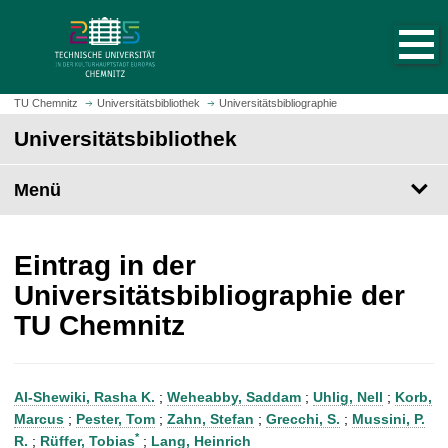
S
S
t
p
a
r
r
i
t
n
TU Chemnitz
Universitätsbibliothek
Universitätsbibliographie
s
g
Universitätsbibliothek
e
e
i
z
t
Menü
u
e
m
a
H
u
a
Eintrag in der
f
u
Universitätsbibliographie der
r
p
TU Chemnitz
u
t
f
i
e
n
n
h
Al-Shewiki, Rasha K.
;
Weheabby, Saddam
;
Uhlig, Nell
;
Korb,
a
Marcus
;
Pester, Tom
;
Zahn, Stefan
;
Grecchi, S.
;
Mussini, P.
l
*
R.
;
Rüffer, Tobias
;
Lang, Heinrich