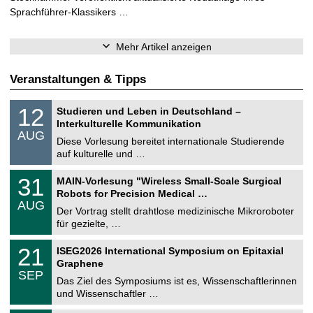
Sprachführer-Klassikers …
Mehr Artikel anzeigen
Veranstaltungen & Tipps
S
1
12
Studieren und Leben in Deutschland –
o
2
Interkulturelle Kommunikation
n
.
AUG
s
0
Diese Vorlesung bereitet internationale Studierende
t
8
auf kulturelle und …
i
.
g
2
T
e
3
31
MAIN-Vorlesung "Wireless Small-Scale Surgical
0
U
1
2
Robots for Precision Medical …
C
.
6
AUG
h
0
Der Vortrag stellt drahtlose medizinische Mikroroboter
e
8
für gezielte, …
m
.
n
2
T
i
2
21
ISEG2026 International Symposium on Epitaxial
0
U
t
1
2
Graphene
C
z
.
6
SEP
h
0
Das Ziel des Symposiums ist es, Wissenschaftlerinnen
e
9
und Wissenschaftler …
m
.
n
2