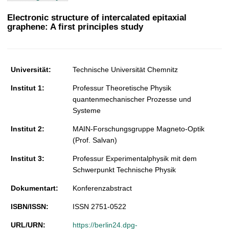
t
Electronic structure of intercalated epitaxial
graphene: A first principles study
Universität:
Technische Universität Chemnitz
Institut 1:
Professur Theoretische Physik
quantenmechanischer Prozesse und
Systeme
Institut 2:
MAIN-Forschungsgruppe Magneto-Optik
(Prof. Salvan)
Institut 3:
Professur Experimentalphysik mit dem
Schwerpunkt Technische Physik
Dokumentart:
Konferenzabstract
ISBN/ISSN:
ISSN 2751-0522
URL/URN:
https://berlin24.dpg-