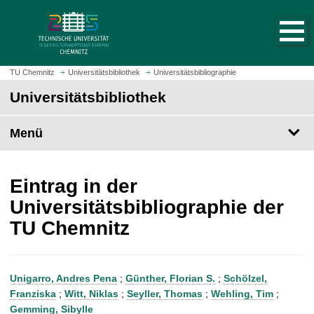
S
S
t
p
a
r
r
i
t
n
TU Chemnitz
Universitätsbibliothek
Universitätsbibliographie
s
g
Universitätsbibliothek
e
e
i
z
t
Menü
u
e
m
a
H
u
a
Eintrag in der
f
u
Universitätsbibliographie der
r
p
TU Chemnitz
u
t
f
i
e
n
n
h
Unigarro, Andres Pena
;
Günther, Florian S.
;
Schölzel,
a
Franziska
;
Witt, Niklas
;
Seyller, Thomas
;
Wehling, Tim
;
l
Gemming, Sibylle