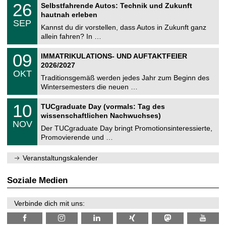
T
i
2
26
Selbstfahrende Autos: Technik und Zukunft
0
U
t
6
2
hautnah erleben
C
z
.
6
SEP
h
0
Kannst du dir vorstellen, dass Autos in Zukunft ganz
e
9
allein fahren? In …
m
.
n
2
T
i
0
09
IMMATRIKULATIONS- UND AUFTAKTFEIER
0
U
t
9
2
2026/2027
C
z
.
6
OKT
h
1
Traditionsgemäß werden jedes Jahr zum Beginn des
e
0
Wintersemesters die neuen …
m
.
n
2
Z
i
1
10
TUCgraduate Day (vormals: Tag des
0
e
t
0
2
wissenschaftlichen Nachwuchses)
n
z
.
6
NOV
t
1
Der TUCgraduate Day bringt Promotionsinteressierte,
r
1
Promovierende und …
u
.
m
2
f
0
Veranstaltungskalender
ü
2
r
6
d
Soziale Medien
e
n
w
Verbinde dich mit uns:
i
s
s