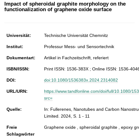
t
Impact of spheroidal graphite morphology on the
functionalization of graphene oxide surface
Universität:
Technische Universität Chemnitz
Institut:
Professur Mess- und Sensortechnik
Dokumentart:
Artikel in Fachzeitschrift, referiert
ISBN/ISSN:
Print ISSN: 1536-383X ; Online ISSN: 1536-404
DOI:
doi:10.1080/1536383x.2024.2314082
URL/URN:
https://www.tandfonline.com/doi/full/10.1080/
src=
Quelle:
In: Fullerenes, Nanotubes and Carbon Nanostru
Limited. 2024, S. 1 - 11
Freie
Graphene oxide , spheroidal graphite , epoxy g
Schlagwörter