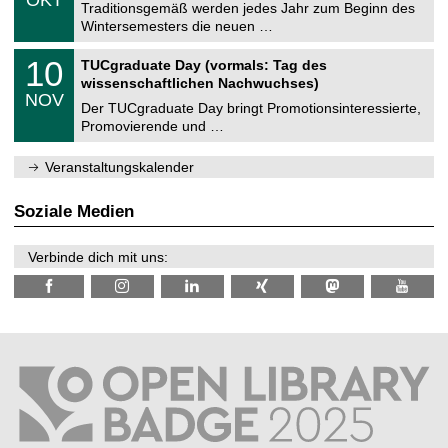
1
Traditionsgemäß werden jedes Jahr zum Beginn des
e
0
Wintersemesters die neuen …
m
.
n
2
Z
i
1
10
TUCgraduate Day (vormals: Tag des
0
e
t
0
2
wissenschaftlichen Nachwuchses)
n
z
.
6
NOV
t
1
Der TUCgraduate Day bringt Promotionsinteressierte,
r
1
Promovierende und …
u
.
m
2
f
0
Veranstaltungskalender
ü
2
r
6
d
Soziale Medien
e
n
w
Verbinde dich mit uns:
i
s
s
e
n
s
c
h
a
f
t
l
i