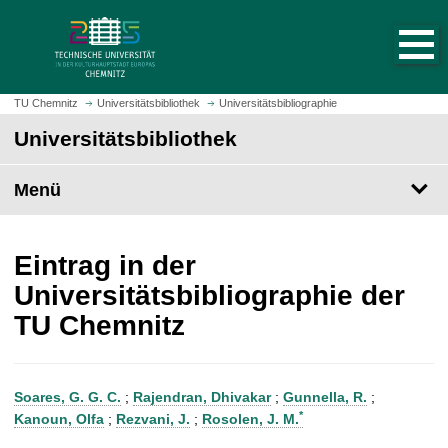
S
S
t
p
a
r
r
i
t
n
TU Chemnitz
Universitätsbibliothek
Universitätsbibliographie
s
g
Universitätsbibliothek
e
e
i
z
t
Menü
u
e
m
a
H
u
a
Eintrag in der
f
u
Universitätsbibliographie der
r
p
TU Chemnitz
u
t
f
i
e
n
n
h
Soares, G. G. C.
;
Rajendran, Dhivakar
;
Gunnella, R.
;
a
*
Kanoun, Olfa
;
Rezvani, J.
;
Rosolen, J. M.
l