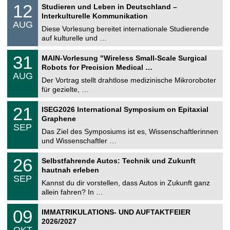
S
1
12
Studieren und Leben in Deutschland –
o
2
Interkulturelle Kommunikation
n
.
AUG
s
0
Diese Vorlesung bereitet internationale Studierende
t
8
auf kulturelle und …
i
.
g
2
T
e
3
31
MAIN-Vorlesung "Wireless Small-Scale Surgical
0
U
1
2
Robots for Precision Medical …
C
.
6
AUG
h
0
Der Vortrag stellt drahtlose medizinische Mikroroboter
e
8
für gezielte, …
m
.
n
2
T
i
2
21
ISEG2026 International Symposium on Epitaxial
0
U
t
1
2
Graphene
C
z
.
6
SEP
h
0
Das Ziel des Symposiums ist es, Wissenschaftlerinnen
e
9
und Wissenschaftler …
m
.
n
2
T
i
2
26
Selbstfahrende Autos: Technik und Zukunft
0
U
t
6
2
hautnah erleben
C
z
.
6
SEP
h
0
Kannst du dir vorstellen, dass Autos in Zukunft ganz
e
9
allein fahren? In …
m
.
n
2
T
i
0
09
IMMATRIKULATIONS- UND AUFTAKTFEIER
0
U
t
9
2
2026/2027
C
z
.
6
OKT
h