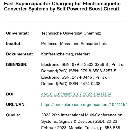
t
Fast Supercapacitor Charging for Electromagnetic
Converter Systems by Self Powered Boost Circuit
Universität:
Technische Universität Chemnitz
Institut:
Professur Mess- und Sensortechnik
Dokumentart:
Konferenzbeitrag, referiert
ISBN/ISSN:
Electronic ISBN: 979-8-3503-3256-8 ; Print on
Demand(PoD) ISBN: 979-8-3503-3257-5 ;
Electronic ISSN: 2474-0446 ; Print on
Demand(PoD) ISSN: 2474-0438
DOI:
doi:10.1109/ssd58187.2023.10411154
URL/URN:
https://ieeexplore.ieee.org/document/10411154
Quelle:
2023 20th International Multi-Conference on
Systems, Signals & Devices (SSD), 20-23
Februar 2023, Mahdia, Tunisia, p. 553-558. -