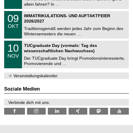
e
9
allein fahren? In …
m
.
n
2
T
i
0
09
IMMATRIKULATIONS- UND AUFTAKTFEIER
0
U
t
9
2
2026/2027
C
z
.
6
OKT
h
1
Traditionsgemäß werden jedes Jahr zum Beginn des
e
0
Wintersemesters die neuen …
m
.
n
2
Z
i
1
10
TUCgraduate Day (vormals: Tag des
0
e
t
0
2
wissenschaftlichen Nachwuchses)
n
z
.
6
NOV
t
1
Der TUCgraduate Day bringt Promotionsinteressierte,
r
1
Promovierende und …
u
.
m
2
f
0
Veranstaltungskalender
ü
2
r
6
d
Soziale Medien
e
n
w
Verbinde dich mit uns:
i
s
s
e
n
s
c