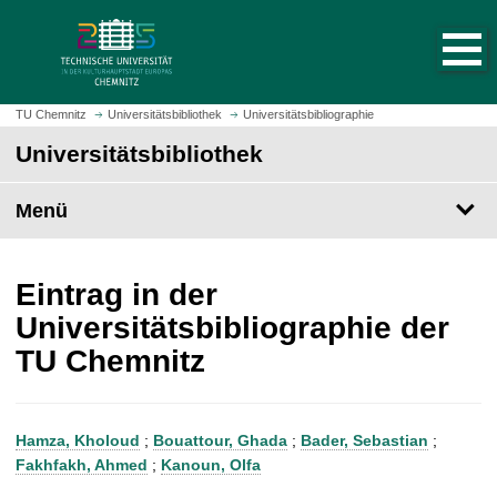
S
S
t
p
a
r
r
i
t
n
TU Chemnitz
Universitätsbibliothek
Universitätsbibliographie
s
g
Universitätsbibliothek
e
e
i
z
t
Menü
u
e
m
a
H
u
a
Eintrag in der
f
u
Universitätsbibliographie der
r
p
TU Chemnitz
u
t
f
i
e
n
n
h
Hamza, Kholoud
;
Bouattour, Ghada
;
Bader, Sebastian
;
a
Fakhfakh, Ahmed
;
Kanoun, Olfa
l