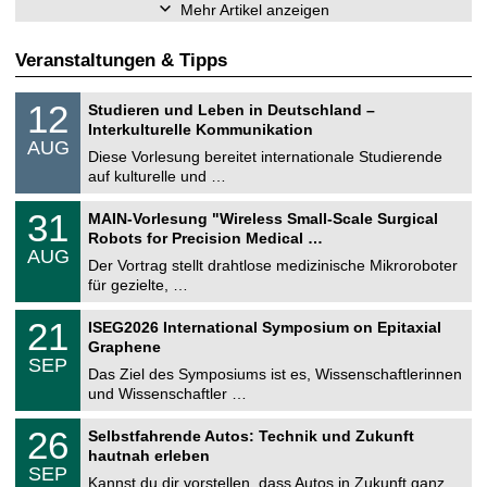
Mehr Artikel anzeigen
Veranstaltungen & Tipps
S
1
12
Studieren und Leben in Deutschland –
o
2
Interkulturelle Kommunikation
n
.
AUG
s
0
Diese Vorlesung bereitet internationale Studierende
t
8
auf kulturelle und …
i
.
g
2
T
e
3
31
MAIN-Vorlesung "Wireless Small-Scale Surgical
0
U
1
2
Robots for Precision Medical …
C
.
6
AUG
h
0
Der Vortrag stellt drahtlose medizinische Mikroroboter
e
8
für gezielte, …
m
.
n
2
T
i
2
21
ISEG2026 International Symposium on Epitaxial
0
U
t
1
2
Graphene
C
z
.
6
SEP
h
0
Das Ziel des Symposiums ist es, Wissenschaftlerinnen
e
9
und Wissenschaftler …
m
.
n
2
T
i
2
26
Selbstfahrende Autos: Technik und Zukunft
0
U
t
6
2
hautnah erleben
C
z
.
6
SEP
h
0
Kannst du dir vorstellen, dass Autos in Zukunft ganz