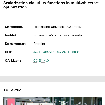
t
Scalarization via utility functions in multi-objective
optimization
Universität:
Technische Universität Chemnitz
Institut:
Professur Wirtschaftsmathematik
Dokumentart:
Preprint
DOI:
doi:10.48550/arXiv.2401.13831
OA-Lizenz
CC BY 4.0
TUCaktuell