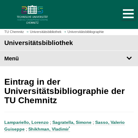
S
S
t
p
a
r
r
i
t
n
TU Chemnitz
Universitätsbibliothek
Universitätsbibliographie
s
g
Universitätsbibliothek
e
e
i
z
t
Menü
u
e
m
a
H
u
a
Eintrag in der
f
u
Universitätsbibliographie der
r
p
TU Chemnitz
u
t
f
i
e
n
n
h
Lampariello, Lorenzo
;
Sagratella, Simone
;
Sasso, Valerio
a
*
Guiseppe
;
Shikhman, Vladimir
l