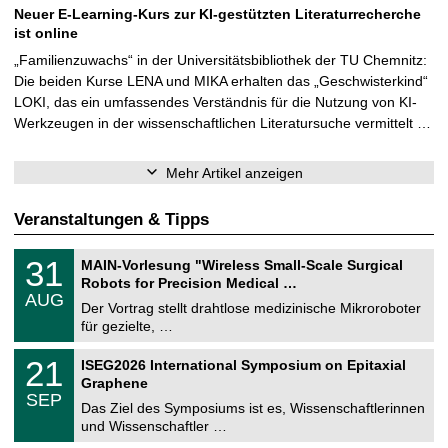
Neuer E-Learning-Kurs zur KI-gestützten Literaturrecherche
ist online
„Familienzuwachs“ in der Universitätsbibliothek der TU Chemnitz:
Die beiden Kurse LENA und MIKA erhalten das „Geschwisterkind“
LOKI, das ein umfassendes Verständnis für die Nutzung von KI-
Werkzeugen in der wissenschaftlichen Literatursuche vermittelt …
Mehr Artikel anzeigen
Veranstaltungen & Tipps
T
3
31
MAIN-Vorlesung "Wireless Small-Scale Surgical
U
1
Robots for Precision Medical …
C
.
AUG
h
0
Der Vortrag stellt drahtlose medizinische Mikroroboter
e
8
für gezielte, …
m
.
n
2
T
i
2
21
ISEG2026 International Symposium on Epitaxial
0
U
t
1
2
Graphene
C
z
.
6
SEP
h
0
Das Ziel des Symposiums ist es, Wissenschaftlerinnen
e
9
und Wissenschaftler …
m
.
n