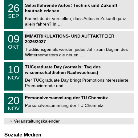
2
T
i
2
26
Selbstfahrende Autos: Technik und Zukunft
0
U
t
6
2
hautnah erleben
C
z
.
6
SEP
h
0
Kannst du dir vorstellen, dass Autos in Zukunft ganz
e
9
allein fahren? In …
m
.
n
2
T
i
0
09
IMMATRIKULATIONS- UND AUFTAKTFEIER
0
U
t
9
2
2026/2027
C
z
.
6
OKT
h
1
Traditionsgemäß werden jedes Jahr zum Beginn des
e
0
Wintersemesters die neuen …
m
.
n
2
Z
i
1
10
TUCgraduate Day (vormals: Tag des
0
e
t
0
2
wissenschaftlichen Nachwuchses)
n
z
.
6
NOV
t
1
Der TUCgraduate Day bringt Promotionsinteressierte,
r
1
Promovierende und …
u
.
m
2
T
f
2
20
Personalversammlung der TU Chemnitz
0
U
ü
0
2
C
r
Personalversammlung der TU Chemnitz
.
6
NOV
h
d
1
e
e
1
m
n
.
Veranstaltungskalender
n
w
2
i
i
0
t
s
2
Soziale Medien
z
s