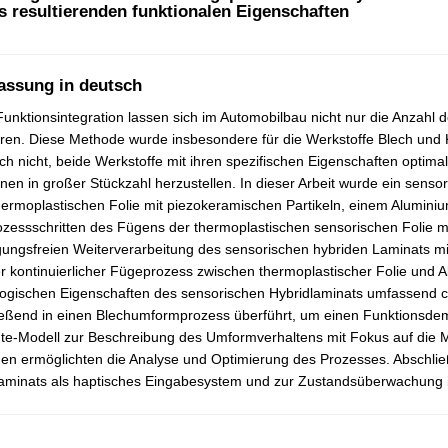
s resultierenden funktionalen Eigenschaften
assung in deutsch
unktionsintegration lassen sich im Automobilbau nicht nur die Anzahl 
ren. Diese Methode wurde insbesondere für die Werkstoffe Blech und Ku
ch nicht, beide Werkstoffe mit ihren spezifischen Eigenschaften optimal
nen in großer Stückzahl herzustellen. In dieser Arbeit wurde ein sens
hermoplastischen Folie mit piezokeramischen Partikeln, einem Alumini
zessschritten des Fügens der thermoplastischen sensorischen Folie m
gungsfreien Weiterverarbeitung des sensorischen hybriden Laminats m
r kontinuierlicher Fügeprozess zwischen thermoplastischer Folie und 
ogischen Eigenschaften des sensorischen Hybridlaminats umfassend ch
eßend in einen Blechumformprozess überführt, um einen Funktionsdemon
e-Modell zur Beschreibung des Umformverhaltens mit Fokus auf die Met
en ermöglichten die Analyse und Optimierung des Prozesses. Abschlie
laminats als haptisches Eingabesystem und zur Zustandsüberwachung 