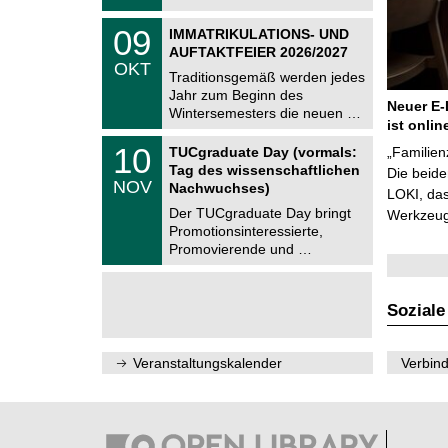
t
2
z
T
6
0
09
IMMATRIKULATIONS- UND
U
9
AUFTAKTFEIER 2026/2027
C
.
OKT
h
1
Traditionsgemäß werden jedes
e
0
Jahr zum Beginn des
m
.
Neuer E-
Wintersemesters die neuen …
n
2
ist onlin
i
0
Z
t
1
10
2
TUCgraduate Day (vormals:
„Familien
e
z
0
6
Tag des wissenschaftlichen
n
Die beid
.
NOV
t
Nachwuchses)
1
LOKI, das
r
1
Der TUCgraduate Day bringt
Werkzeuge
u
.
Promotionsinteressierte,
m
2
f
Promovierende und …
0
ü
2
r
6
d
e
Soziale
n
w
i
Veranstaltungskalender
Verbind
s
s
e
n
s
c