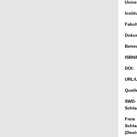
Univer
Instit
Fakul
Dokum
Betre
ISBN/
DOI:
URL/
Quell
SWD-
Schla
Freie
Schla
(Deut