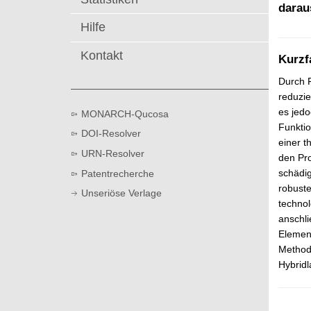
t
darau
Hilfe
Kontakt
Kurzf
Durch F
reduzie
es jedo
MONARCH-Qucosa
Funktio
DOI-Resolver
einer t
URN-Resolver
den Pro
schädi
Patentrecherche
robuste
Unseriöse Verlage
technol
anschli
Element
Method
Hybrid