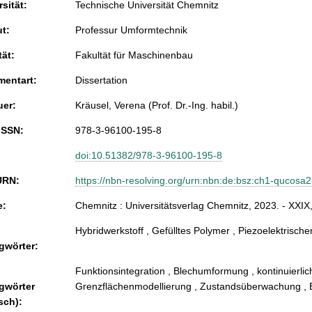
sität:
Technische Universität Chemnitz
ut:
Professur Umformtechnik
tät:
Fakultät für Maschinenbau
entart:
Dissertation
uer:
Kräusel, Verena (Prof. Dr.-Ing. habil.)
ISSN:
978-3-96100-195-8
doi:10.51382/978-3-96100-195-8
URN:
https://nbn-resolving.org/urn:nbn:de:bsz:ch1-qucosa
e:
Chemnitz : Universitätsverlag Chemnitz, 2023. - XXIX
Hybridwerkstoff , Gefülltes Polymer , Piezoelektrisch
gwörter:
Funktionsintegration , Blechumformung , kontinuierli
gwörter
Grenzflächenmodellierung , Zustandsüberwachung ,
sch):