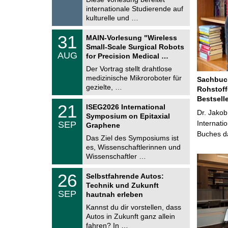
2
e
internationale Studierende auf
0
kulturelle und …
2
6
T
3
31
MAIN-Vorlesung "Wireless
U
1
Small-Scale Surgical Robots
C
.
AUG
h
for Precision Medical …
0
e
8
Der Vortrag stellt drahtlose
m
.
medizinische Mikroroboter für
n
Sachbuch
2
i
gezielte, …
Rohstoff
0
t
2
Bestsell
z
T
6
2
21
ISEG2026 International
U
Dr. Jakob
1
Symposium on Epitaxial
C
.
Internati
SEP
h
Graphene
0
e
Buches da
9
Das Ziel des Symposiums ist
m
.
es, Wissenschaftlerinnen und
n
2
i
Wissenschaftler …
0
t
2
z
T
6
2
26
Selbstfahrende Autos:
U
6
Technik und Zukunft
C
.
SEP
h
hautnah erleben
0
e
9
Kannst du dir vorstellen, dass
m
.
Autos in Zukunft ganz allein
n
2
i
fahren? In …
0