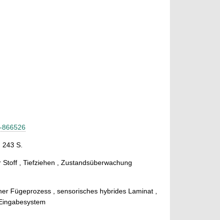
2-866526
, 243 S.
er Stoff , Tiefziehen , Zustandsüberwachung
cher Fügeprozess , sensorisches hybrides Laminat ,
 Eingabesystem