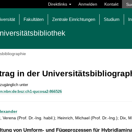
Direktlinks
Anmelden
Kontakt
iversität
Fakultäten
Zentrale Einrichtungen
Studium
In
niversitätsbibliothek
tsbibliographie
trag in der Universitätsbibliogra
 zugänglich unter
rn:nbn:de:bsz:ch1-qucosa2-866526
Alexander
, Verena (Prof. Dr.-Ing. habil.); Heinrich, Michael (Prof. Dr.-Ing.); Dix, Ma
ltung von Umform- und Fügeprozessen für Hybridlaminat