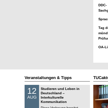
DDC-
Sachg
Sprac
Tag d
münd
Prüfu
OA-Li
Veranstaltungen & Tipps
TUCaktu
S
1
12
Studieren und Leben in
o
2
Deutschland –
n
.
AUG
s
Interkulturelle
0
t
Kommunikation
8
i
.
Diese Vorlesung bereitet
g