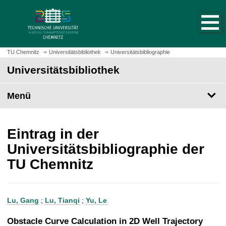
S
S
t
p
a
r
r
i
t
n
TU Chemnitz
Universitätsbibliothek
Universitätsbibliographie
s
g
Universitätsbibliothek
e
e
i
z
t
Menü
u
e
m
a
H
u
a
Eintrag in der
f
u
Universitätsbibliographie der
r
p
TU Chemnitz
u
t
f
i
e
n
n
h
Lu, Gang
;
Lu, Tianqi
;
Yu, Le
a
l
Obstacle Curve Calculation in 2D Well Trajectory