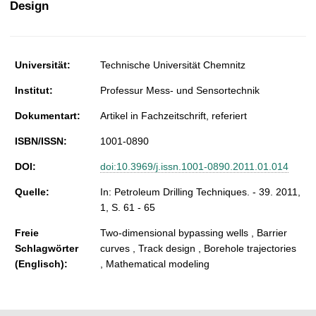
Design
t
Universität:
Technische Universität Chemnitz
Institut:
Professur Mess- und Sensortechnik
Dokumentart:
Artikel in Fachzeitschrift, referiert
ISBN/ISSN:
1001-0890
DOI:
doi:10.3969/j.issn.1001-0890.2011.01.014
Quelle:
In: Petroleum Drilling Techniques. - 39. 2011,
1, S. 61 - 65
Freie
Two-dimensional bypassing wells , Barrier
Schlagwörter
curves , Track design , Borehole trajectories
(Englisch):
, Mathematical modeling