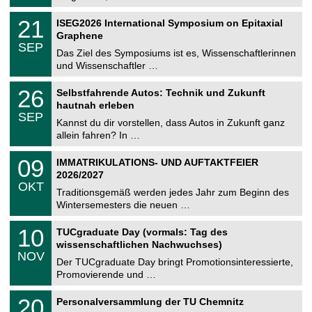
.
n
2
T
i
2
21
ISEG2026 International Symposium on Epitaxial
0
U
t
1
2
Graphene
C
z
.
6
SEP
h
0
Das Ziel des Symposiums ist es, Wissenschaftlerinnen
e
9
und Wissenschaftler …
m
.
n
2
T
i
2
26
Selbstfahrende Autos: Technik und Zukunft
0
U
t
6
2
hautnah erleben
C
z
.
6
SEP
h
0
Kannst du dir vorstellen, dass Autos in Zukunft ganz
e
9
allein fahren? In …
m
.
n
2
T
i
0
09
IMMATRIKULATIONS- UND AUFTAKTFEIER
0
U
t
9
2
2026/2027
C
z
.
6
OKT
h
1
Traditionsgemäß werden jedes Jahr zum Beginn des
e
0
Wintersemesters die neuen …
m
.
n
2
Z
i
1
10
TUCgraduate Day (vormals: Tag des
0
e
t
0
2
wissenschaftlichen Nachwuchses)
n
z
.
6
NOV
t
1
Der TUCgraduate Day bringt Promotionsinteressierte,
r
1
Promovierende und …
u
.
m
2
T
f
2
20
Personalversammlung der TU Chemnitz
0
U
ü
0