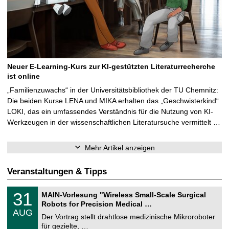
Neuer E-Learning-Kurs zur KI-gestützten Literaturrecherche
ist online
„Familienzuwachs“ in der Universitätsbibliothek der TU Chemnitz:
Die beiden Kurse LENA und MIKA erhalten das „Geschwisterkind“
LOKI, das ein umfassendes Verständnis für die Nutzung von KI-
Werkzeugen in der wissenschaftlichen Literatursuche vermittelt …
Mehr Artikel anzeigen
Veranstaltungen & Tipps
T
3
31
MAIN-Vorlesung "Wireless Small-Scale Surgical
U
1
Robots for Precision Medical …
C
.
AUG
h
0
Der Vortrag stellt drahtlose medizinische Mikroroboter
e
8
für gezielte, …
m