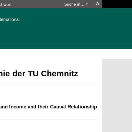
Suchen
Suche in…
ternational
phie der TU Chemnitz
s and Income and their Causal Relationship