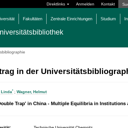
Direktlinks
Anmelden
Kontakt
iversität
Fakultäten
Zentrale Einrichtungen
Studium
In
niversitätsbibliothek
tsbibliographie
trag in der Universitätsbibliogra
*
 Linda
;
Wagner, Helmut
Double Trap' in China - Multiple Equilibria in Institution
sität:
Technische Universität Chemnitz