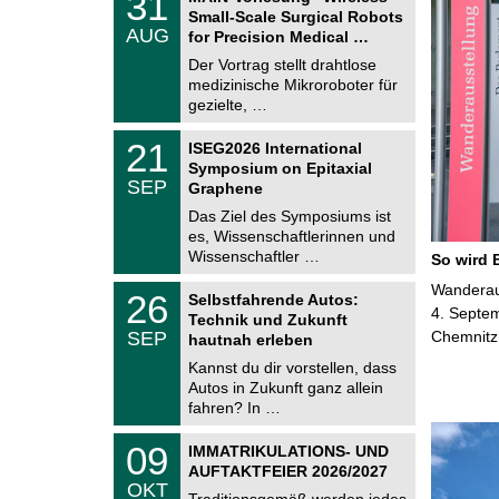
31
U
1
Small-Scale Surgical Robots
C
.
AUG
h
for Precision Medical …
0
e
8
Der Vortrag stellt drahtlose
m
.
medizinische Mikroroboter für
n
2
i
gezielte, …
0
t
2
z
T
6
2
21
ISEG2026 International
U
1
Symposium on Epitaxial
C
.
SEP
h
Graphene
0
e
9
Das Ziel des Symposiums ist
m
.
es, Wissenschaftlerinnen und
n
2
i
Wissenschaftler …
So wird 
0
t
2
z
T
Wanderaus
6
2
26
Selbstfahrende Autos:
U
6
4. Septem
Technik und Zukunft
C
.
SEP
Chemnitz
h
hautnah erleben
0
e
9
Kannst du dir vorstellen, dass
m
.
Autos in Zukunft ganz allein
n
2
i
fahren? In …
0
t
2
z
T
6
0
09
IMMATRIKULATIONS- UND
U
9
AUFTAKTFEIER 2026/2027
C
.
OKT
h
1
Traditionsgemäß werden jedes