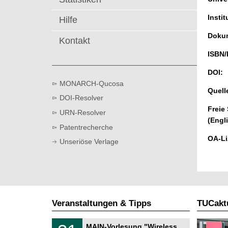
t
Instit
Hilfe
Dokum
Kontakt
ISBN/
DOI:
MONARCH-Qucosa
Quell
DOI-Resolver
Freie
URN-Resolver
(Engl
Patentrecherche
OA-Li
Unseriöse Verlage
Veranstaltungen & Tipps
TUCaktu
T
3
MAIN-Vorlesung "Wireless