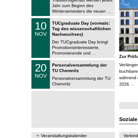
e
0
Jahr zum Beginn des
m
.
Wintersemesters die neuen …
n
2
i
0
Z
t
1
10
2
TUCgraduate Day (vormals:
e
z
0
6
Tag des wissenschaftlichen
n
.
NOV
t
Nachwuchses)
1
r
1
Der TUCgraduate Day bringt
u
.
Promotionsinteressierte,
m
2
f
Promovierende und …
0
Zur Prüf
ü
2
r
T
6
2
20
Verlänger
Personalversammlung der
d
U
0
TU Chemnitz
e
C
buchbare 
.
NOV
n
h
während d
1
Personalversammlung der TU
w
e
1
Chemnitz
2026 …
i
m
.
s
n
2
s
i
0
e
t
2
n
z
6
s
c
h
Soziale
a
f
t
l
Veranstaltungskalender
Verbind