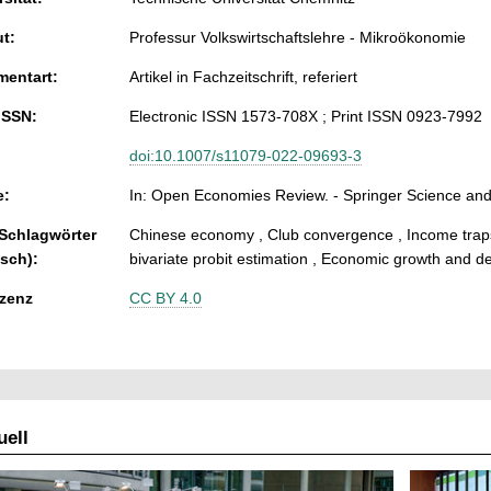
ut:
Professur Volkswirtschaftslehre - Mikroökonomie
entart:
Artikel in Fachzeitschrift, referiert
ISSN:
Electronic ISSN 1573-708X ; Print ISSN 0923-7992
doi:10.1007/s11079-022-09693-3
e:
In: Open Economies Review. - Springer Science and 
 Schlagwörter
Chinese economy , Club convergence , Income traps , 
isch):
bivariate probit estimation , Economic growth and 
zenz
CC BY 4.0
ell