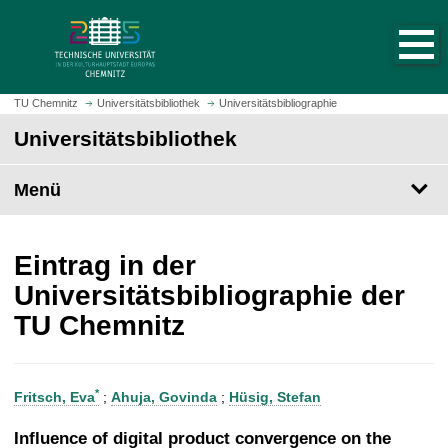
S
S
t
p
a
r
r
i
t
n
TU Chemnitz
Universitätsbibliothek
Universitätsbibliographie
s
g
Universitätsbibliothek
e
e
i
z
t
Menü
u
e
m
a
H
u
a
Eintrag in der
f
u
Universitätsbibliographie der
r
p
TU Chemnitz
u
t
f
i
e
n
n
h
*
Fritsch, Eva
;
Ahuja, Govinda
;
Hüsig, Stefan
a
l
Influence of digital product convergence on the