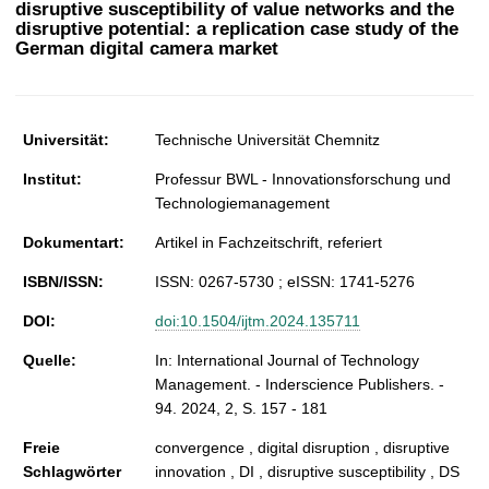
disruptive susceptibility of value networks and the
t
disruptive potential: a replication case study of the
German digital camera market
Universität:
Technische Universität Chemnitz
Institut:
Professur BWL - Innovationsforschung und
Technologiemanagement
Dokumentart:
Artikel in Fachzeitschrift, referiert
ISBN/ISSN:
ISSN: 0267-5730 ; eISSN: 1741-5276
DOI:
doi:10.1504/ijtm.2024.135711
Quelle:
In: International Journal of Technology
Management. - Inderscience Publishers. -
94. 2024, 2, S. 157 - 181
Freie
convergence , digital disruption , disruptive
Schlagwörter
innovation , DI , disruptive susceptibility , DS