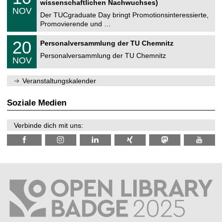
2
wissenschaftlichen Nachwuchses)
n
z
.
6
NOV
t
1
Der TUCgraduate Day bringt Promotionsinteressierte,
r
1
Promovierende und …
u
.
m
2
T
f
2
20
Personalversammlung der TU Chemnitz
0
U
ü
0
2
C
r
Personalversammlung der TU Chemnitz
.
6
NOV
h
d
1
e
e
1
m
n
.
Veranstaltungskalender
n
w
2
i
i
0
t
s
2
Soziale Medien
z
s
6
e
n
Verbinde dich mit uns:
s
c
h
a
f
t
l
i
c
h
e
n
N