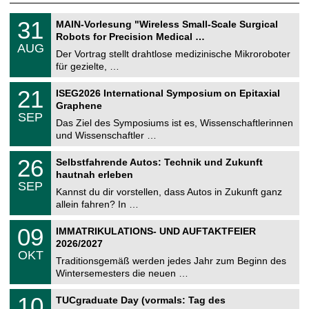
T
3
31
MAIN-Vorlesung "Wireless Small-Scale Surgical
U
1
Robots for Precision Medical …
C
.
AUG
h
0
Der Vortrag stellt drahtlose medizinische Mikroroboter
e
8
für gezielte, …
m
.
n
2
T
i
2
21
ISEG2026 International Symposium on Epitaxial
0
U
t
1
2
Graphene
C
z
.
6
SEP
h
0
Das Ziel des Symposiums ist es, Wissenschaftlerinnen
e
9
und Wissenschaftler …
m
.
n
2
T
i
2
26
Selbstfahrende Autos: Technik und Zukunft
0
U
t
6
2
hautnah erleben
C
z
.
6
SEP
h
0
Kannst du dir vorstellen, dass Autos in Zukunft ganz
e
9
allein fahren? In …
m
.
n
2
T
i
0
09
IMMATRIKULATIONS- UND AUFTAKTFEIER
0
U
t
9
2
2026/2027
C
z
.
6
OKT
h
1
Traditionsgemäß werden jedes Jahr zum Beginn des
e
0
Wintersemesters die neuen …
m
.
n
2
Z
i
1
10
TUCgraduate Day (vormals: Tag des
0
e
t
0