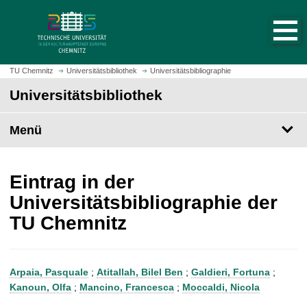
S
S
t
p
a
r
r
i
t
n
TU Chemnitz
Universitätsbibliothek
Universitätsbibliographie
s
g
Universitätsbibliothek
e
e
i
z
t
Menü
u
e
m
a
H
u
a
Eintrag in der
f
u
Universitätsbibliographie der
r
p
TU Chemnitz
u
t
f
i
e
n
n
h
Arpaia, Pasquale
;
Atitallah, Bilel Ben
;
Galdieri, Fortuna
;
a
Kanoun, Olfa
;
Mancino, Francesca
;
Moccaldi, Nicola
l