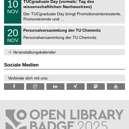
1
10
TUCgraduate Day (vormals: Tag des
0
e
t
0
2
wissenschaftlichen Nachwuchses)
n
z
.
6
NOV
t
1
Der TUCgraduate Day bringt Promotionsinteressierte,
r
1
Promovierende und …
u
.
m
2
T
f
2
20
Personalversammlung der TU Chemnitz
0
U
ü
0
2
C
r
Personalversammlung der TU Chemnitz
.
6
NOV
h
d
1
e
e
1
m
n
.
Veranstaltungskalender
n
w
2
i
i
0
t
s
2
Soziale Medien
z
s
6
e
n
Verbinde dich mit uns:
s
c
h
a
f
t
l
i
c
h
e
n