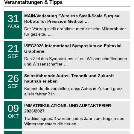
Veranstaltungen & Tipps
T
3
31
MAIN-Vorlesung "Wireless Small-Scale Surgical
U
1
Robots for Precision Medical …
C
.
AUG
h
0
Der Vortrag stellt drahtlose medizinische Mikroroboter
e
8
für gezielte, …
m
.
n
2
T
i
2
21
ISEG2026 International Symposium on Epitaxial
0
U
t
1
2
Graphene
C
z
.
6
SEP
h
0
Das Ziel des Symposiums ist es, Wissenschaftlerinnen
e
9
und Wissenschaftler …
m
.
n
2
T
i
2
26
Selbstfahrende Autos: Technik und Zukunft
0
U
t
6
2
hautnah erleben
C
z
.
6
SEP
h
0
Kannst du dir vorstellen, dass Autos in Zukunft ganz
e
9
allein fahren? In …
m
.
n
2
T
i
0
09
IMMATRIKULATIONS- UND AUFTAKTFEIER
0
U
t
9
2
2026/2027
C
z
.
6
OKT
h
1
Traditionsgemäß werden jedes Jahr zum Beginn des
e
0
Wintersemesters die neuen …
m
.
n
2
Z
i