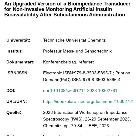
t
An Upgraded Version of a Bioimpedance Transducer
for Non-Invasive Monitoring Artificial Insulin
Bioavailability After Subcutaneous Administration
Universität:
Technische Universität Chemnitz
Institut:
Professur Mess- und Sensortechnik
Dokumentart:
Konferenzbeitrag, referiert
ISBN/ISSN:
Electronic ISBN:979-8-3503-5895-7 ; Print on
Demand(PoD) ISBN:979-8-3503-5896-4
DOI:
doi:10.1109/iwis61214.2023.10302781
URL/URN:
https://ieeexplore.ieee.org/document/10302781
Quelle:
2023 International Workshop on Impedance
Spectroscopy (IWIS), 26-29 September 2023,
Chemnitz, pp. 79-84. - IEEE, 2023