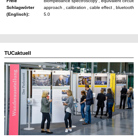
Freie
biompedance spectroscopy , equivalent circuit
Schlagwörter
approach , calibration , cable effect , bluetooth
(Englisch):
5.0
TUCaktuell