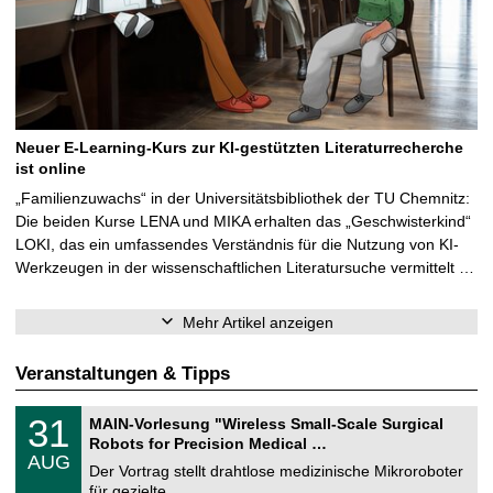
Neuer E-Learning-Kurs zur KI-gestützten Literaturrecherche
ist online
„Familienzuwachs“ in der Universitätsbibliothek der TU Chemnitz:
Die beiden Kurse LENA und MIKA erhalten das „Geschwisterkind“
LOKI, das ein umfassendes Verständnis für die Nutzung von KI-
Werkzeugen in der wissenschaftlichen Literatursuche vermittelt …
Mehr Artikel anzeigen
Veranstaltungen & Tipps
T
3
31
MAIN-Vorlesung "Wireless Small-Scale Surgical
U
1
Robots for Precision Medical …
C
.
AUG
h
0
Der Vortrag stellt drahtlose medizinische Mikroroboter
e
8
für gezielte, …