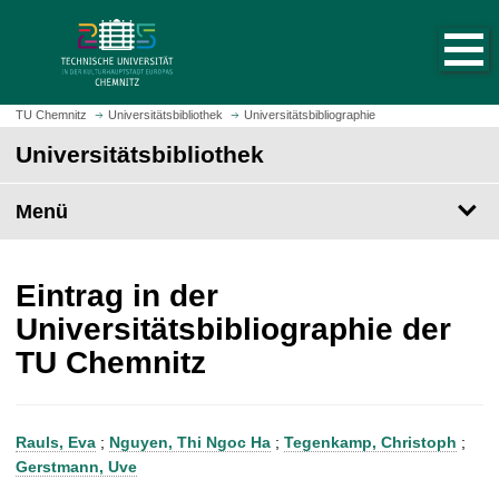
S
S
t
p
a
r
r
i
t
n
TU Chemnitz
Universitätsbibliothek
Universitätsbibliographie
s
g
Universitätsbibliothek
e
e
i
z
t
Menü
u
e
m
a
H
u
a
Eintrag in der
f
u
Universitätsbibliographie der
r
p
TU Chemnitz
u
t
f
i
e
n
n
h
Rauls, Eva
;
Nguyen, Thi Ngoc Ha
;
Tegenkamp, Christoph
;
a
Gerstmann, Uve
l