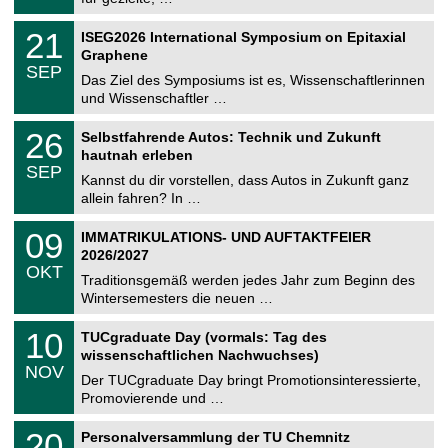
m
.
n
2
T
i
2
21
ISEG2026 International Symposium on Epitaxial
0
U
t
1
2
Graphene
C
z
.
6
SEP
h
0
Das Ziel des Symposiums ist es, Wissenschaftlerinnen
e
9
und Wissenschaftler …
m
.
n
2
T
i
2
26
Selbstfahrende Autos: Technik und Zukunft
0
U
t
6
2
hautnah erleben
C
z
.
6
SEP
h
0
Kannst du dir vorstellen, dass Autos in Zukunft ganz
e
9
allein fahren? In …
m
.
n
2
T
i
0
09
IMMATRIKULATIONS- UND AUFTAKTFEIER
0
U
t
9
2
2026/2027
C
z
.
6
OKT
h
1
Traditionsgemäß werden jedes Jahr zum Beginn des
e
0
Wintersemesters die neuen …
m
.
n
2
Z
i
1
10
TUCgraduate Day (vormals: Tag des
0
e
t
0
2
wissenschaftlichen Nachwuchses)
n
z
.
6
NOV
t
1
Der TUCgraduate Day bringt Promotionsinteressierte,
r
1
Promovierende und …
u
.
m
2
T
f
2
20
Personalversammlung der TU Chemnitz
0
U
ü