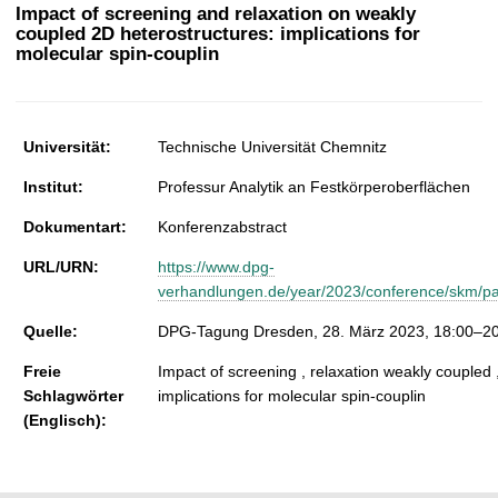
t
Impact of screening and relaxation on weakly
coupled 2D heterostructures: implications for
molecular spin-couplin
Universität:
Technische Universität Chemnitz
Institut:
Professur Analytik an Festkörperoberflächen
Dokumentart:
Konferenzabstract
URL/URN:
https://www.dpg-
verhandlungen.de/year/2023/conference/skm/par
Quelle:
DPG-Tagung Dresden, 28. März 2023, 18:00–2
Freie
Impact of screening , relaxation weakly coupled ,
Schlagwörter
implications for molecular spin-couplin
(Englisch):