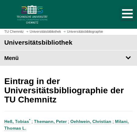
S
S
t
p
a
r
r
i
t
n
TU Chemnitz
Universitätsbibliothek
Universitätsbibliographie
s
g
Universitätsbibliothek
e
e
i
z
t
Menü
u
e
m
a
H
u
a
Eintrag in der
f
u
Universitätsbibliographie der
r
p
TU Chemnitz
u
t
f
i
e
n
n
h
*
Heß, Tobias
;
Themann, Peter
;
Oehlwein, Christian
;
Milani,
a
Thomas L.
l