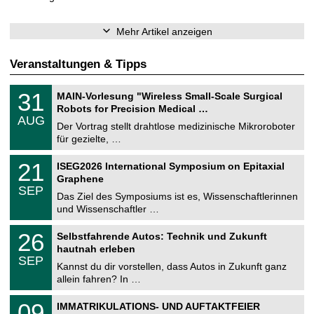
Mehr Artikel anzeigen
Veranstaltungen & Tipps
T
3
31
MAIN-Vorlesung "Wireless Small-Scale Surgical
U
1
Robots for Precision Medical …
C
.
AUG
h
0
Der Vortrag stellt drahtlose medizinische Mikroroboter
e
8
für gezielte, …
m
.
n
2
T
i
2
21
ISEG2026 International Symposium on Epitaxial
0
U
t
1
2
Graphene
C
z
.
6
SEP
h
0
Das Ziel des Symposiums ist es, Wissenschaftlerinnen
e
9
und Wissenschaftler …
m
.
n
2
T
i
2
26
Selbstfahrende Autos: Technik und Zukunft
0
U
t
6
2
hautnah erleben
C
z
.
6
SEP
h
0
Kannst du dir vorstellen, dass Autos in Zukunft ganz
e
9
allein fahren? In …
m
.
n
2
T
i
0
09
IMMATRIKULATIONS- UND AUFTAKTFEIER
0
U
t