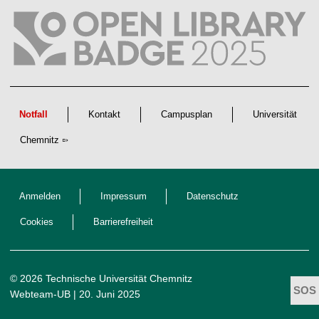
l
i
c
h
e
n
N
a
c
h
w
Notfall
Kontakt
Campusplan
Universität
u
c
Chemnitz
h
s
Anmelden
Impressum
Datenschutz
Cookies
Barrierefreiheit
© 2026 Technische Universität Chemnitz
Webteam-UB
| 20. Juni 2025