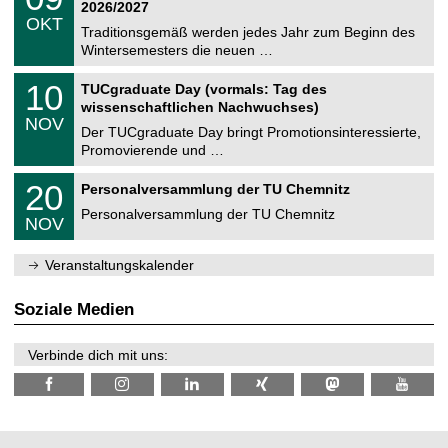
9
2
2026/2027
C
z
.
6
OKT
h
1
Traditionsgemäß werden jedes Jahr zum Beginn des
e
0
Wintersemesters die neuen …
m
.
n
2
Z
i
1
10
TUCgraduate Day (vormals: Tag des
0
e
t
0
2
wissenschaftlichen Nachwuchses)
n
z
.
6
NOV
t
1
Der TUCgraduate Day bringt Promotionsinteressierte,
r
1
Promovierende und …
u
.
m
2
T
f
2
20
Personalversammlung der TU Chemnitz
0
U
ü
0
2
C
r
Personalversammlung der TU Chemnitz
.
6
NOV
h
d
1
e
e
1
m
n
.
Veranstaltungskalender
n
w
2
i
i
0
t
s
2
Soziale Medien
z
s
6
e
n
Verbinde dich mit uns:
s
c
h
a
f
t