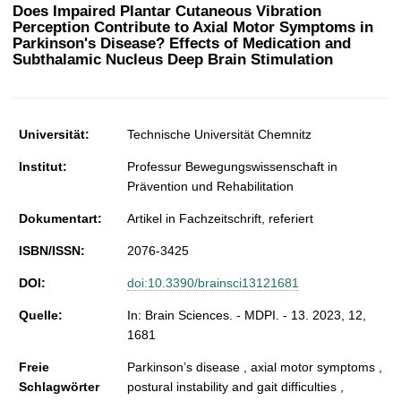
t
Does Impaired Plantar Cutaneous Vibration
Perception Contribute to Axial Motor Symptoms in
Parkinson's Disease? Effects of Medication and
Subthalamic Nucleus Deep Brain Stimulation
Universität:
Technische Universität Chemnitz
Institut:
Professur Bewegungswissenschaft in
Prävention und Rehabilitation
Dokumentart:
Artikel in Fachzeitschrift, referiert
ISBN/ISSN:
2076-3425
DOI:
doi:10.3390/brainsci13121681
Quelle:
In: Brain Sciences. - MDPI. - 13. 2023, 12,
1681
Freie
Parkinson’s disease , axial motor symptoms ,
Schlagwörter
postural instability and gait difficulties ,