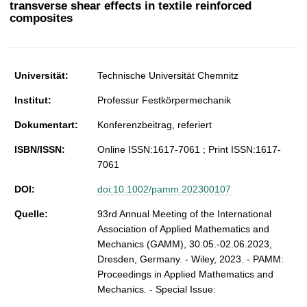
transverse shear effects in textile reinforced
t
composites
Universität:
Technische Universität Chemnitz
Institut:
Professur Festkörpermechanik
Dokumentart:
Konferenzbeitrag, referiert
ISBN/ISSN:
Online ISSN:1617-7061 ; Print ISSN:1617-
7061
DOI:
doi:10.1002/pamm.202300107
Quelle:
93rd Annual Meeting of the International
Association of Applied Mathematics and
Mechanics (GAMM), 30.05.-02.06.2023,
Dresden, Germany. - Wiley, 2023. - PAMM:
Proceedings in Applied Mathematics and
Mechanics. - Special Issue: