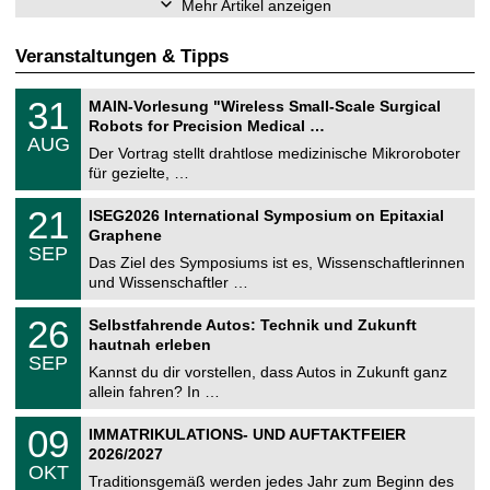
Mehr Artikel anzeigen
Veranstaltungen & Tipps
T
3
31
MAIN-Vorlesung "Wireless Small-Scale Surgical
U
1
Robots for Precision Medical …
C
.
AUG
h
0
Der Vortrag stellt drahtlose medizinische Mikroroboter
e
8
für gezielte, …
m
.
n
2
T
i
2
21
ISEG2026 International Symposium on Epitaxial
0
U
t
1
2
Graphene
C
z
.
6
SEP
h
0
Das Ziel des Symposiums ist es, Wissenschaftlerinnen
e
9
und Wissenschaftler …
m
.
n
2
T
i
2
26
Selbstfahrende Autos: Technik und Zukunft
0
U
t
6
2
hautnah erleben
C
z
.
6
SEP
h
0
Kannst du dir vorstellen, dass Autos in Zukunft ganz
e
9
allein fahren? In …
m
.
n
2
T
i
0
09
IMMATRIKULATIONS- UND AUFTAKTFEIER
0
U
t
9
2
2026/2027
C
z
.
6
OKT
h
1
Traditionsgemäß werden jedes Jahr zum Beginn des
e