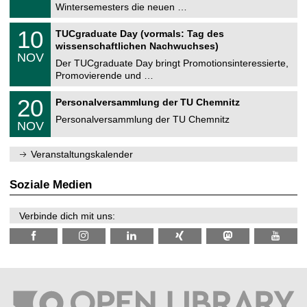
0
Wintersemesters die neuen …
m
.
n
2
Z
i
1
10
TUCgraduate Day (vormals: Tag des
0
e
t
0
2
wissenschaftlichen Nachwuchses)
n
z
.
6
NOV
t
1
Der TUCgraduate Day bringt Promotionsinteressierte,
r
1
Promovierende und …
u
.
m
2
T
f
2
20
Personalversammlung der TU Chemnitz
0
U
ü
0
2
C
r
Personalversammlung der TU Chemnitz
.
6
NOV
h
d
1
e
e
1
m
n
.
Veranstaltungskalender
n
w
2
i
i
0
t
s
2
Soziale Medien
z
s
6
e
n
Verbinde dich mit uns:
s
c
h
a
f
t
l
i
c