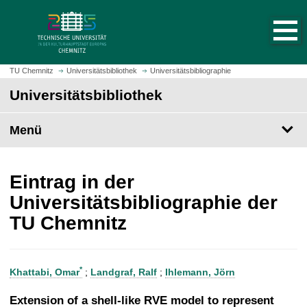
S
S
t
p
a
r
r
i
t
n
TU Chemnitz
Universitätsbibliothek
Universitätsbibliographie
s
g
Universitätsbibliothek
e
e
i
z
t
Menü
u
e
m
a
H
u
a
Eintrag in der
f
u
Universitätsbibliographie der
r
p
TU Chemnitz
u
t
f
i
e
n
n
h
*
Khattabi, Omar
;
Landgraf, Ralf
;
Ihlemann, Jörn
a
l
Extension of a shell-like RVE model to represent