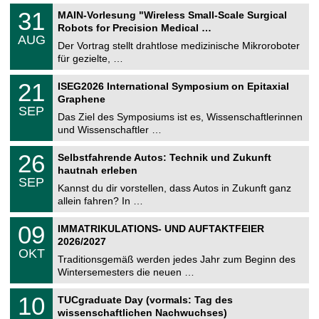
T
3
31
MAIN-Vorlesung "Wireless Small-Scale Surgical
U
1
Robots for Precision Medical …
C
.
AUG
h
0
Der Vortrag stellt drahtlose medizinische Mikroroboter
e
8
für gezielte, …
m
.
n
2
T
i
2
21
ISEG2026 International Symposium on Epitaxial
0
U
t
1
2
Graphene
C
z
.
6
SEP
h
0
Das Ziel des Symposiums ist es, Wissenschaftlerinnen
e
9
und Wissenschaftler …
m
.
n
2
T
i
2
26
Selbstfahrende Autos: Technik und Zukunft
0
U
t
6
2
hautnah erleben
C
z
.
6
SEP
h
0
Kannst du dir vorstellen, dass Autos in Zukunft ganz
e
9
allein fahren? In …
m
.
n
2
T
i
0
09
IMMATRIKULATIONS- UND AUFTAKTFEIER
0
U
t
9
2
2026/2027
C
z
.
6
OKT
h
1
Traditionsgemäß werden jedes Jahr zum Beginn des
e
0
Wintersemesters die neuen …
m
.
n
2
Z
i
1
10
TUCgraduate Day (vormals: Tag des
0
e
t
0
2
wissenschaftlichen Nachwuchses)
n
z
.