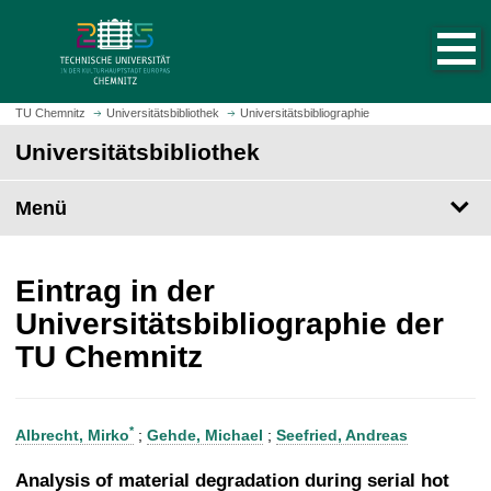
S
S
t
p
a
r
r
i
t
n
TU Chemnitz
Universitätsbibliothek
Universitätsbibliographie
s
g
Universitätsbibliothek
e
e
i
z
t
Menü
u
e
m
a
H
u
a
Eintrag in der
f
u
Universitätsbibliographie der
r
p
TU Chemnitz
u
t
f
i
e
n
n
h
*
Albrecht, Mirko
;
Gehde, Michael
;
Seefried, Andreas
a
l
Analysis of material degradation during serial hot