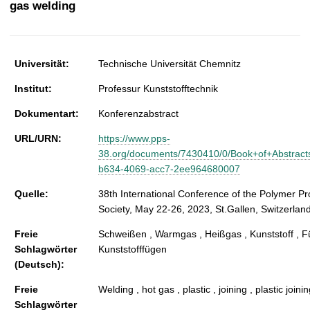
gas welding
t
Universität:
Technische Universität Chemnitz
Institut:
Professur Kunststofftechnik
Dokumentart:
Konferenzabstract
URL/URN:
https://www.pps-
38.org/documents/7430410/0/Book+of+Abstract
b634-4069-acc7-2ee964680007
Quelle:
38th International Conference of the Polymer P
Society, May 22-26, 2023, St.Gallen, Switzerland
Freie
Schweißen , Warmgas , Heißgas , Kunststoff , F
Schlagwörter
Kunststofffügen
(Deutsch):
Freie
Welding , hot gas , plastic , joining , plastic joini
Schlagwörter