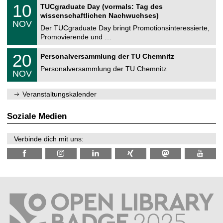
Z
i
1
10
TUCgraduate Day (vormals: Tag des
0
e
t
0
2
wissenschaftlichen Nachwuchses)
n
z
.
6
NOV
t
1
Der TUCgraduate Day bringt Promotionsinteressierte,
r
1
Promovierende und …
u
.
m
2
T
f
2
20
Personalversammlung der TU Chemnitz
0
U
ü
0
2
C
r
Personalversammlung der TU Chemnitz
.
6
NOV
h
d
1
e
e
1
m
n
.
Veranstaltungskalender
n
w
2
i
i
0
t
s
2
Soziale Medien
z
s
6
e
n
Verbinde dich mit uns:
s
c
h
a
f
t
l
i
c
h
e