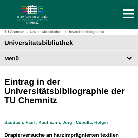
S
S
t
p
a
r
r
i
t
n
TU Chemnitz
Universitätsbibliothek
Universitätsbibliographie
s
g
Universitätsbibliothek
e
e
i
z
t
Menü
u
e
m
a
H
u
a
Eintrag in der
f
u
Universitätsbibliographie der
r
p
TU Chemnitz
u
t
f
i
e
n
n
h
Baudach, Paul
;
Kaufmann, Jörg
;
Cebulla, Holger
a
l
Drapierversuche an harzimprägnierten textilen