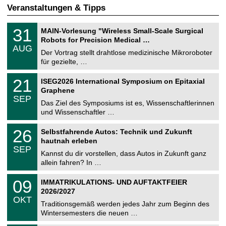
Veranstaltungen & Tipps
T
3
31
MAIN-Vorlesung "Wireless Small-Scale Surgical
U
1
Robots for Precision Medical …
C
.
AUG
h
0
Der Vortrag stellt drahtlose medizinische Mikroroboter
e
8
für gezielte, …
m
.
n
2
T
i
2
21
ISEG2026 International Symposium on Epitaxial
0
U
t
1
2
Graphene
C
z
.
6
SEP
h
0
Das Ziel des Symposiums ist es, Wissenschaftlerinnen
e
9
und Wissenschaftler …
m
.
n
2
T
i
2
26
Selbstfahrende Autos: Technik und Zukunft
0
U
t
6
2
hautnah erleben
C
z
.
6
SEP
h
0
Kannst du dir vorstellen, dass Autos in Zukunft ganz
e
9
allein fahren? In …
m
.
n
2
T
i
0
09
IMMATRIKULATIONS- UND AUFTAKTFEIER
0
U
t
9
2
2026/2027
C
z
.
6
OKT
h
1
Traditionsgemäß werden jedes Jahr zum Beginn des
e
0
Wintersemesters die neuen …
m
.
n
2