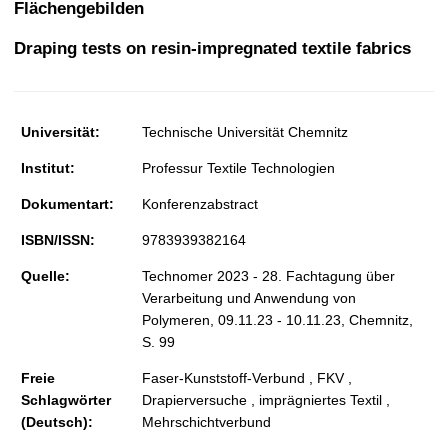
Flächengebilden
t
Draping tests on resin-impregnated textile fabrics
Universität:
Technische Universität Chemnitz
Institut:
Professur Textile Technologien
Dokumentart:
Konferenzabstract
ISBN/ISSN:
9783939382164
Quelle:
Technomer 2023 - 28. Fachtagung über
Verarbeitung und Anwendung von
Polymeren, 09.11.23 - 10.11.23, Chemnitz,
S. 99
Freie
Faser-Kunststoff-Verbund , FKV ,
Schlagwörter
Drapierversuche , imprägniertes Textil ,
(Deutsch):
Mehrschichtverbund