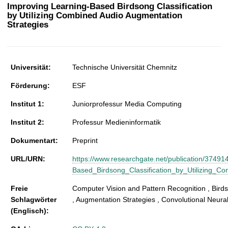
t
Improving Learning-Based Birdsong Classification
by Utilizing Combined Audio Augmentation
Strategies
Universität:
Technische Universität Chemnitz
Förderung:
ESF
Institut 1:
Juniorprofessur Media Computing
Institut 2:
Professur Medieninformatik
Dokumentart:
Preprint
URL/URN:
https://www.researchgate.net/publication/3749
Based_Birdsong_Classification_by_Utilizing_C
Freie
Computer Vision and Pattern Recognition , Bird
Schlagwörter
, Augmentation Strategies , Convolutional Neura
(Englisch):