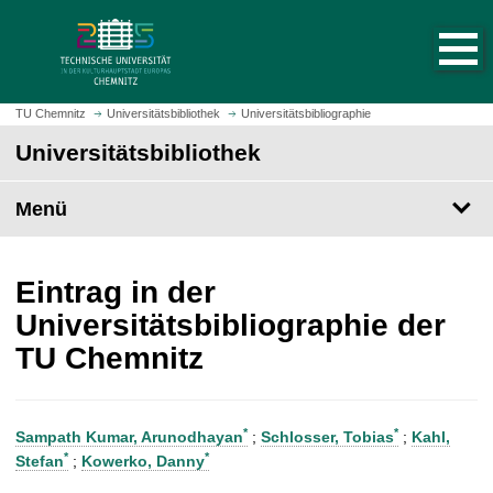
S
S
t
p
a
r
r
i
t
n
TU Chemnitz
Universitätsbibliothek
Universitätsbibliographie
s
g
Universitätsbibliothek
e
e
i
z
t
Menü
u
e
m
a
H
u
a
Eintrag in der
f
u
Universitätsbibliographie der
r
p
TU Chemnitz
u
t
f
i
e
n
n
h
*
*
Sampath Kumar, Arunodhayan
;
Schlosser, Tobias
;
Kahl,
a
*
*
Stefan
;
Kowerko, Danny
l