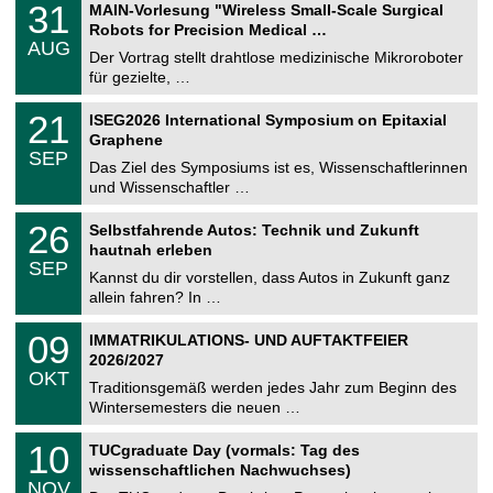
3
31
MAIN-Vorlesung "Wireless Small-Scale Surgical
U
1
Robots for Precision Medical …
C
.
AUG
h
0
Der Vortrag stellt drahtlose medizinische Mikroroboter
e
8
für gezielte, …
m
.
n
2
T
i
2
21
ISEG2026 International Symposium on Epitaxial
0
U
t
1
2
Graphene
C
z
.
6
SEP
h
0
Das Ziel des Symposiums ist es, Wissenschaftlerinnen
e
9
und Wissenschaftler …
m
.
n
2
T
i
2
26
Selbstfahrende Autos: Technik und Zukunft
0
U
t
6
2
hautnah erleben
C
z
.
6
SEP
h
0
Kannst du dir vorstellen, dass Autos in Zukunft ganz
e
9
allein fahren? In …
m
.
n
2
T
i
0
09
IMMATRIKULATIONS- UND AUFTAKTFEIER
0
U
t
9
2
2026/2027
C
z
.
6
OKT
h
1
Traditionsgemäß werden jedes Jahr zum Beginn des
e
0
Wintersemesters die neuen …
m
.
n
2
Z
i
1
10
TUCgraduate Day (vormals: Tag des
0
e
t
0
2
wissenschaftlichen Nachwuchses)
n
z
.
6
NOV
t