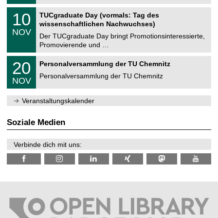
.
n
2
Z
i
1
10
TUCgraduate Day (vormals: Tag des
0
e
t
0
2
wissenschaftlichen Nachwuchses)
n
z
.
6
NOV
t
1
Der TUCgraduate Day bringt Promotionsinteressierte,
r
1
Promovierende und …
u
.
m
2
T
f
2
20
Personalversammlung der TU Chemnitz
0
U
ü
0
2
C
r
Personalversammlung der TU Chemnitz
.
6
NOV
h
d
1
e
e
1
m
n
.
Veranstaltungskalender
n
w
2
i
i
0
t
s
2
Soziale Medien
z
s
6
e
n
Verbinde dich mit uns:
s
c
h
a
f
t
l
i
c
h