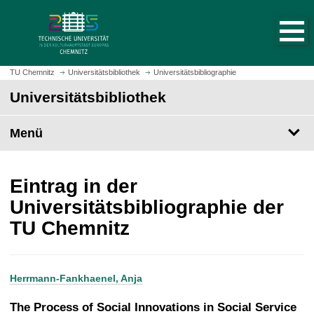
S
S
t
p
a
r
r
i
t
n
TU Chemnitz
Universitätsbibliothek
Universitätsbibliographie
s
g
Universitätsbibliothek
e
e
i
z
t
Menü
u
e
m
a
H
u
a
Eintrag in der
f
u
Universitätsbibliographie der
r
p
TU Chemnitz
u
t
f
i
e
n
n
h
Herrmann-Fankhaenel, Anja
a
l
The Process of Social Innovations in Social Service