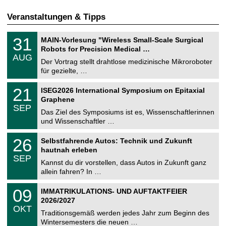
Veranstaltungen & Tipps
T
3
31
MAIN-Vorlesung "Wireless Small-Scale Surgical
U
1
Robots for Precision Medical …
C
.
AUG
h
0
Der Vortrag stellt drahtlose medizinische Mikroroboter
e
8
für gezielte, …
m
.
n
2
T
i
2
21
ISEG2026 International Symposium on Epitaxial
0
U
t
1
2
Graphene
C
z
.
6
SEP
h
0
Das Ziel des Symposiums ist es, Wissenschaftlerinnen
e
9
und Wissenschaftler …
m
.
n
2
T
i
2
26
Selbstfahrende Autos: Technik und Zukunft
0
U
t
6
2
hautnah erleben
C
z
.
6
SEP
h
0
Kannst du dir vorstellen, dass Autos in Zukunft ganz
e
9
allein fahren? In …
m
.
n
2
T
i
0
09
IMMATRIKULATIONS- UND AUFTAKTFEIER
0
U
t
9
2
2026/2027
C
z
.
6
OKT
h
1
Traditionsgemäß werden jedes Jahr zum Beginn des
e
0
Wintersemesters die neuen …
m