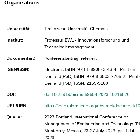
Organizations
t
Universität:
Technische Universität Chemnitz
Institut:
Professur BWL - Innovationsforschung und
Technologiemanagement
Dokumentart:
Konferenzbeitrag, referiert
ISBN/ISSN:
Electronic ISBN: 978-1-890843-43-4 ; Print on
Demand(PoD) ISBN: 979-8-3503-2705-2 ; Print
Demand(PoD) ISSN: 2159-5100
DOI:
doi:10.23919/picmet59654.2023.10216876
URL/URN:
https://ieeexplore.ieee.org/abstract/document/
Quelle:
2023 Portland International Conference on
Management of Engineering and Technology (P
Monterrey, Mexico, 23-27 July 2023, pp. 1-14. -
2023