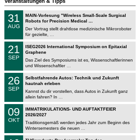
Veranstaltungen & Tipps
T
3
31
MAIN-Vorlesung "Wireless Small-Scale Surgical
U
1
Robots for Precision Medical …
C
.
AUG
h
0
Der Vortrag stellt drahtlose medizinische Mikroroboter
e
8
für gezielte, …
m
.
n
2
T
i
2
21
ISEG2026 International Symposium on Epitaxial
0
U
t
1
2
Graphene
C
z
.
6
SEP
h
0
Das Ziel des Symposiums ist es, Wissenschaftlerinnen
e
9
und Wissenschaftler …
m
.
n
2
T
i
2
26
Selbstfahrende Autos: Technik und Zukunft
0
U
t
6
2
hautnah erleben
C
z
.
6
SEP
h
0
Kannst du dir vorstellen, dass Autos in Zukunft ganz
e
9
allein fahren? In …
m
.
n
2
T
i
0
09
IMMATRIKULATIONS- UND AUFTAKTFEIER
0
U
t
9
2
2026/2027
C
z
.
6
OKT
h
1
Traditionsgemäß werden jedes Jahr zum Beginn des
e
0
Wintersemesters die neuen …
m
.
n
2
Z
i
1