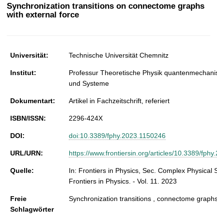
t
Synchronization transitions on connectome graphs
with external force
Universität:
Technische Universität Chemnitz
Institut:
Professur Theoretische Physik quantenmechani
und Systeme
Dokumentart:
Artikel in Fachzeitschrift, referiert
ISBN/ISSN:
2296-424X
DOI:
doi:10.3389/fphy.2023.1150246
URL/URN:
https://www.frontiersin.org/articles/10.3389/fphy
Quelle:
In: Frontiers in Physics, Sec. Complex Physical 
Frontiers in Physics. - Vol. 11. 2023
Freie
Synchronization transitions , connectome graphs 
Schlagwörter