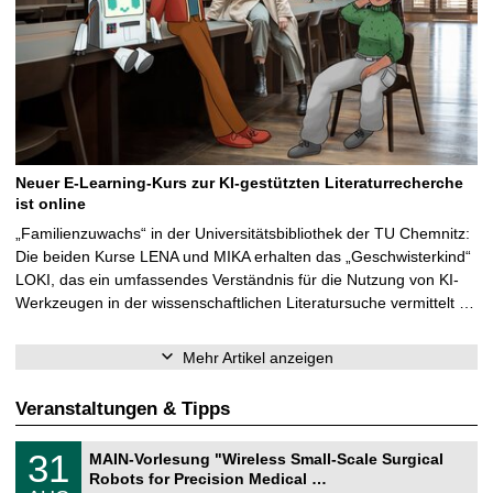
Neuer E-Learning-Kurs zur KI-gestützten Literaturrecherche
ist online
„Familienzuwachs“ in der Universitätsbibliothek der TU Chemnitz:
Die beiden Kurse LENA und MIKA erhalten das „Geschwisterkind“
LOKI, das ein umfassendes Verständnis für die Nutzung von KI-
Werkzeugen in der wissenschaftlichen Literatursuche vermittelt …
Mehr Artikel anzeigen
Veranstaltungen & Tipps
T
3
31
MAIN-Vorlesung "Wireless Small-Scale Surgical
U
1
Robots for Precision Medical …
C
.