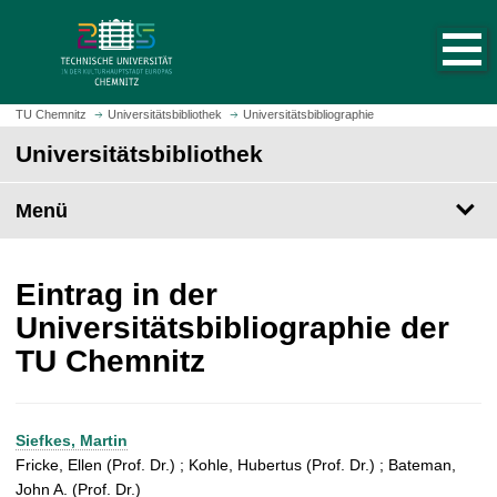
S
S
t
p
a
r
r
i
t
n
TU Chemnitz
Universitätsbibliothek
Universitätsbibliographie
s
g
Universitätsbibliothek
e
e
i
z
t
Menü
u
e
m
a
H
u
a
Eintrag in der
f
u
Universitätsbibliographie der
r
p
TU Chemnitz
u
t
f
i
e
n
n
h
Siefkes, Martin
a
Fricke, Ellen (Prof. Dr.) ; Kohle, Hubertus (Prof. Dr.) ; Bateman,
l
John A. (Prof. Dr.)