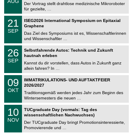
AUG
h
0
Der Vortrag stellt drahtlose medizinische Mikroroboter
e
8
für gezielte, …
m
.
n
2
T
i
2
21
ISEG2026 International Symposium on Epitaxial
0
U
t
1
2
Graphene
C
z
.
6
SEP
h
0
Das Ziel des Symposiums ist es, Wissenschaftlerinnen
e
9
und Wissenschaftler …
m
.
n
2
T
i
2
26
Selbstfahrende Autos: Technik und Zukunft
0
U
t
6
2
hautnah erleben
C
z
.
6
SEP
h
0
Kannst du dir vorstellen, dass Autos in Zukunft ganz
e
9
allein fahren? In …
m
.
n
2
T
i
0
09
IMMATRIKULATIONS- UND AUFTAKTFEIER
0
U
t
9
2
2026/2027
C
z
.
6
OKT
h
1
Traditionsgemäß werden jedes Jahr zum Beginn des
e
0
Wintersemesters die neuen …
m
.
n
2
Z
i
1
10
TUCgraduate Day (vormals: Tag des
0
e
t
0
2
wissenschaftlichen Nachwuchses)
n
z
.
6
NOV
t
1
Der TUCgraduate Day bringt Promotionsinteressierte,
r
1
Promovierende und …
u
.