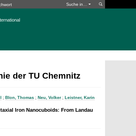
Suchen
Suche in…
ternational
phie der TU Chemnitz
l
;
Blon, Thomas
;
Neu, Volker
;
Leistner, Karin
pitaxial Iron Nanocuboids: From Landau