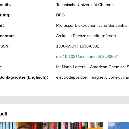
sität:
Technische Universität Chemnitz
rung:
DFG
ut:
Professur Elektrochemische Sensorik u
entart:
Artikel in Fachzeitschrift, referiert
ISSN:
1530-6984 ; 1530-6992
doi:10.1021/acs.nanolett.2c00607
e:
In: Nano Letters. - American Chemical S
 Schlagwörter (Englisch):
electrodeposition , magnetic vortex , n
ell