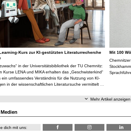
Learning-Kurs zur KI-gestützten Literaturrecherche
Mit 100 Wö
e
Chemnitzer 
zuwachs“ in der Universitätsbibliothek der TU Chemnitz:
Stockhammer
en Kurse LENA und MIKA erhalten das „Geschwisterkind“
Sprachführ
 ein umfassendes Verständnis für die Nutzung von KI-
n in der wissenschaftlichen Literatursuche vermittelt …
Mehr Artikel anzeigen
 Medien
e dich mit uns: