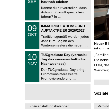
SEP
h
hautnah erleben
0
e
9
Kannst du dir vorstellen, dass
m
.
Autos in Zukunft ganz allein
n
2
i
fahren? In …
0
t
2
z
T
6
0
09
IMMATRIKULATIONS- UND
U
9
AUFTAKTFEIER 2026/2027
C
.
OKT
h
1
Traditionsgemäß werden jedes
e
0
Jahr zum Beginn des
m
.
Neuer E-
Wintersemesters die neuen …
n
2
ist onlin
i
0
Z
t
1
10
2
TUCgraduate Day (vormals:
„Familien
e
z
0
6
Tag des wissenschaftlichen
n
Die beid
.
NOV
t
Nachwuchses)
1
LOKI, das
r
1
Der TUCgraduate Day bringt
Werkzeuge
u
.
Promotionsinteressierte,
m
2
f
Promovierende und …
0
ü
2
r
6
d
e
Soziale
n
w
i
Veranstaltungskalender
Verbind
s