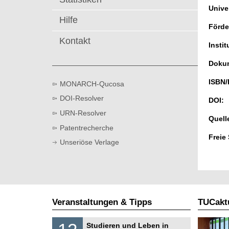
t
Univer
Hilfe
Förde
Kontakt
Instit
Dokum
ISBN/
MONARCH-Qucosa
DOI-Resolver
DOI:
URN-Resolver
Quell
Patentrecherche
Freie
Unseriöse Verlage
Veranstaltungen & Tipps
TUCaktu
S
1
Studieren und Leben in
o