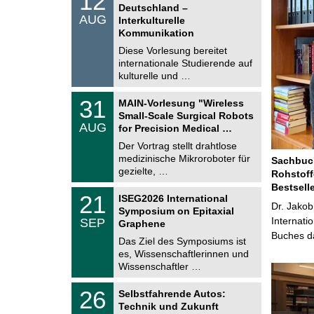
12
2
Deutschland –
n
.
AUG
s
Interkulturelle
0
t
Kommunikation
8
i
.
Diese Vorlesung bereitet
g
2
e
internationale Studierende auf
0
kulturelle und …
2
6
T
3
31
MAIN-Vorlesung "Wireless
U
1
Small-Scale Surgical Robots
C
.
AUG
h
for Precision Medical …
0
e
8
Der Vortrag stellt drahtlose
m
.
medizinische Mikroroboter für
n
Sachbuch
2
i
gezielte, …
Rohstoff
0
t
2
Bestsell
z
T
6
2
21
ISEG2026 International
U
Dr. Jakob
1
Symposium on Epitaxial
C
.
Internati
SEP
h
Graphene
0
e
Buches da
9
Das Ziel des Symposiums ist
m
.
es, Wissenschaftlerinnen und
n
2
i
Wissenschaftler …
0
t
2
z
T
6
2
26
Selbstfahrende Autos:
U
6
Technik und Zukunft
C
.