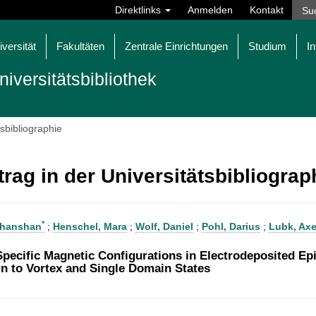
Direktlinks
Anmelden
Kontakt
iversität
Fakultäten
Zentrale Einrichtungen
Studium
In
niversitätsbibliothek
tsbibliographie
trag in der Universitätsbibliogra
*
Shanshan
;
Henschel, Mara
;
Wolf, Daniel
;
Pohl, Darius
;
Lubk, Axe
Specific Magnetic Configurations in Electrodeposited E
rn to Vortex and Single Domain States