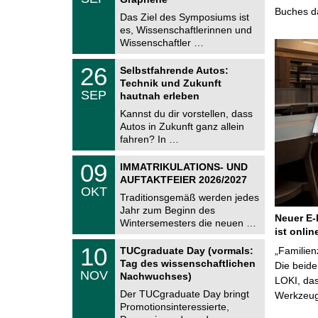
0
e
Buches da
9
Das Ziel des Symposiums ist
m
.
es, Wissenschaftlerinnen und
n
2
i
Wissenschaftler …
0
t
2
z
T
6
2
26
Selbstfahrende Autos:
U
6
Technik und Zukunft
C
.
SEP
h
hautnah erleben
0
e
9
Kannst du dir vorstellen, dass
m
.
Autos in Zukunft ganz allein
n
2
i
fahren? In …
0
t
2
z
T
6
0
09
IMMATRIKULATIONS- UND
U
9
AUFTAKTFEIER 2026/2027
C
.
OKT
h
1
Traditionsgemäß werden jedes
e
0
Jahr zum Beginn des
m
.
Neuer E-
Wintersemesters die neuen …
n
2
ist onlin
i
0
Z
t
1
10
2
TUCgraduate Day (vormals:
„Familien
e
z
0
6
Tag des wissenschaftlichen
n
Die beid
.
NOV
t
Nachwuchses)
1
LOKI, das
r
1
Der TUCgraduate Day bringt
Werkzeuge
u
.
Promotionsinteressierte,
m
2
f