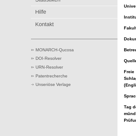
t
Univer
Hilfe
Instit
Kontakt
Fakul
Dokum
MONARCH-Qucosa
Betre
DOI-Resolver
Quell
URN-Resolver
Freie
Patentrecherche
Schla
Unseriöse Verlage
(Engl
Sprac
Tag d
münd
Prüfu