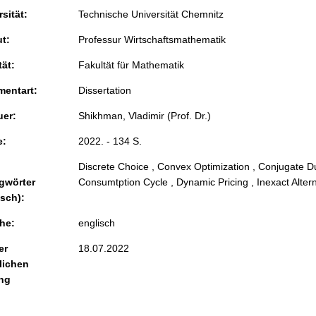
sität:
Technische Universität Chemnitz
ut:
Professur Wirtschaftsmathematik
tät:
Fakultät für Mathematik
entart:
Dissertation
uer:
Shikhman, Vladimir (Prof. Dr.)
e:
2022. - 134 S.
Discrete Choice , Convex Optimization , Conjugate Du
gwörter
Consumtption Cycle , Dynamic Pricing , Inexact Alter
isch):
he:
englisch
er
18.07.2022
lichen
ng