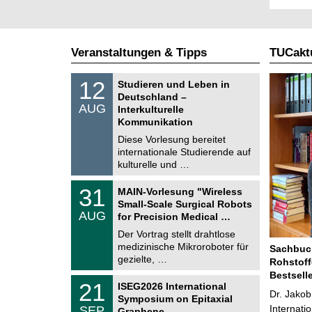
Veranstaltungen & Tipps
TUCaktu
S
1
12
Studieren und Leben in
o
2
Deutschland –
n
.
AUG
s
Interkulturelle
0
t
Kommunikation
8
i
.
Diese Vorlesung bereitet
g
2
e
internationale Studierende auf
0
kulturelle und …
2
6
T
3
31
MAIN-Vorlesung "Wireless
U
1
Small-Scale Surgical Robots
C
.
AUG
h
for Precision Medical …
0
e
8
Der Vortrag stellt drahtlose
m
.
medizinische Mikroroboter für
n
Sachbuch
2
i
gezielte, …
Rohstoff
0
t
2
Bestsell
z
T
6
2
21
ISEG2026 International
U
Dr. Jakob
1
Symposium on Epitaxial
C
.
Internati
SEP
h
Graphene