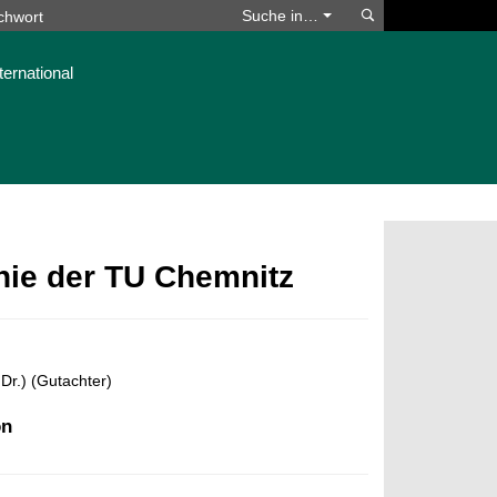
Suchen
Suche in…
ternational
phie der TU Chemnitz
 Dr.) (Gutachter)
on