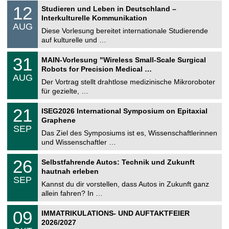
S
1
12
Studieren und Leben in Deutschland –
o
2
Interkulturelle Kommunikation
n
.
AUG
s
0
Diese Vorlesung bereitet internationale Studierende
t
8
auf kulturelle und …
i
.
g
2
T
e
3
31
MAIN-Vorlesung "Wireless Small-Scale Surgical
0
U
1
2
Robots for Precision Medical …
C
.
6
AUG
h
0
Der Vortrag stellt drahtlose medizinische Mikroroboter
e
8
für gezielte, …
m
.
n
2
T
i
2
21
ISEG2026 International Symposium on Epitaxial
0
U
t
1
2
Graphene
C
z
.
6
SEP
h
0
Das Ziel des Symposiums ist es, Wissenschaftlerinnen
e
9
und Wissenschaftler …
m
.
n
2
T
i
2
26
Selbstfahrende Autos: Technik und Zukunft
0
U
t
6
2
hautnah erleben
C
z
.
6
SEP
h
0
Kannst du dir vorstellen, dass Autos in Zukunft ganz
e
9
allein fahren? In …
m
.
n
2
T
i
0
09
IMMATRIKULATIONS- UND AUFTAKTFEIER
0
U
t
9
2
2026/2027
C
z
.