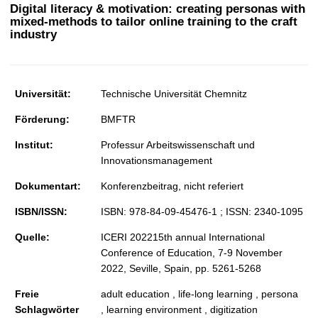
t
Digital literacy & motivation: creating personas with
mixed-methods to tailor online training to the craft
industry
Universität:
Technische Universität Chemnitz
Förderung:
BMFTR
Institut:
Professur Arbeitswissenschaft und
Innovationsmanagement
Dokumentart:
Konferenzbeitrag, nicht referiert
ISBN/ISSN:
ISBN: 978-84-09-45476-1 ; ISSN: 2340-1095
Quelle:
ICERI 202215th annual International
Conference of Education, 7-9 November
2022, Seville, Spain, pp. 5261-5268
Freie
adult education , life-long learning , persona
Schlagwörter
, learning environment , digitization