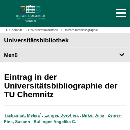
S
S
t
p
a
r
r
i
t
n
TU Chemnitz
Universitätsbibliothek
Universitätsbibliographie
s
g
Universitätsbibliothek
e
e
i
z
t
Menü
u
e
m
a
H
u
a
Eintrag in der
f
u
Universitätsbibliographie der
r
p
TU Chemnitz
u
t
f
i
e
n
n
h
*
Tasliarmut, Melisa
;
Langer, Dorothea
;
Birke, Julia
;
Zeiner-
a
Fink, Susann
;
Bullinger, Angelika C.
l