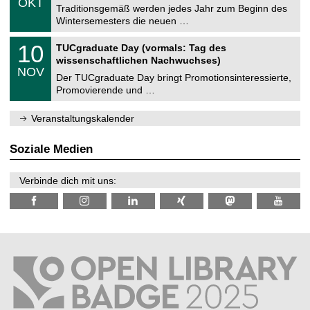
6
OKT
h
1
Traditionsgemäß werden jedes Jahr zum Beginn des
e
0
Wintersemesters die neuen …
m
.
n
2
Z
i
1
10
TUCgraduate Day (vormals: Tag des
0
e
t
0
2
wissenschaftlichen Nachwuchses)
n
z
.
6
NOV
t
1
Der TUCgraduate Day bringt Promotionsinteressierte,
r
1
Promovierende und …
u
.
m
2
f
0
Veranstaltungskalender
ü
2
r
6
d
Soziale Medien
e
n
w
Verbinde dich mit uns:
i
s
s
e
n
s
c
h
a
f
t
l