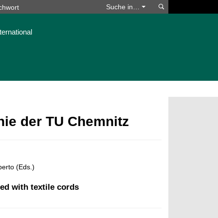
Suchen
Suche in…
ternational
phie der TU Chemnitz
erto (Eds.)
d with textile cords