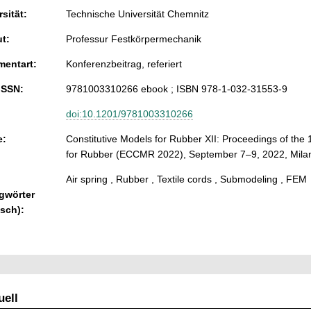
sität:
Technische Universität Chemnitz
ut:
Professur Festkörpermechanik
entart:
Konferenzbeitrag, referiert
ISSN:
9781003310266 ebook ; ISBN 978-1-032-31553-9
doi:10.1201/9781003310266
e:
Constitutive Models for Rubber XII: Proceedings of th
for Rubber (ECCMR 2022), September 7–9, 2022, Milano
Air spring , Rubber , Textile cords , Submodeling , FEM
gwörter
isch):
ell