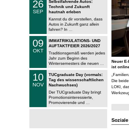
6
2
26
Selbstfahrende Autos:
U
6
Technik und Zukunft
C
.
SEP
h
hautnah erleben
0
e
9
Kannst du dir vorstellen, dass
m
.
Autos in Zukunft ganz allein
n
2
i
fahren? In …
0
t
2
z
T
6
0
09
IMMATRIKULATIONS- UND
U
9
AUFTAKTFEIER 2026/2027
C
.
OKT
h
1
Traditionsgemäß werden jedes
e
0
Jahr zum Beginn des
m
.
Neuer E-
Wintersemesters die neuen …
n
2
ist onlin
i
0
Z
t
1
10
2
TUCgraduate Day (vormals:
„Familien
e
z
0
6
Tag des wissenschaftlichen
n
Die beid
.
NOV
t
Nachwuchses)
1
LOKI, das
r
1
Der TUCgraduate Day bringt
Werkzeuge
u
.
Promotionsinteressierte,
m
2
f
Promovierende und …
0
ü
2
r
6
d
e
Soziale
n
w