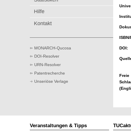
t
Univer
Hilfe
Instit
Kontakt
Dokum
ISBN/
MONARCH-Qucosa
DOI:
DOI-Resolver
Quell
URN-Resolver
Patentrecherche
Freie
Unseriöse Verlage
Schla
(Engl
Veranstaltungen & Tipps
TUCaktu