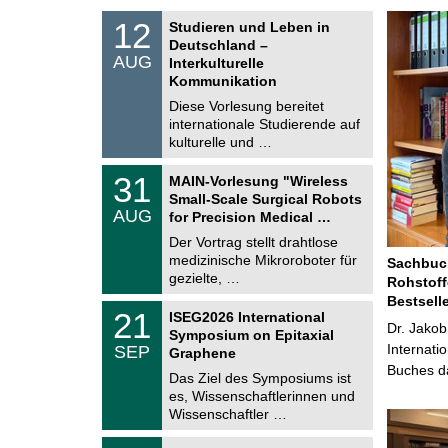
S
1
12
Studieren und Leben in
o
2
Deutschland –
n
.
AUG
s
Interkulturelle
0
t
Kommunikation
8
i
.
Diese Vorlesung bereitet
g
2
e
internationale Studierende auf
0
kulturelle und …
2
6
T
3
31
MAIN-Vorlesung "Wireless
U
1
Small-Scale Surgical Robots
C
.
AUG
h
for Precision Medical …
0
e
8
Der Vortrag stellt drahtlose
m
.
medizinische Mikroroboter für
n
Sachbuch
2
i
gezielte, …
Rohstoff
0
t
2
Bestsell
z
T
6
2
21
ISEG2026 International
U
Dr. Jakob
1
Symposium on Epitaxial
C
.
Internati
SEP
h
Graphene
0
e
Buches da
9
Das Ziel des Symposiums ist
m
.
es, Wissenschaftlerinnen und
n
2
i
Wissenschaftler …
0
t
2
z
T