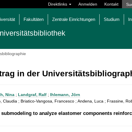
Direktlinks
Anmelden
Kontakt
iversität
Fakultäten
Zentrale Einrichtungen
Studium
In
niversitätsbibliothek
tsbibliographie
trag in der Universitätsbibliogra
ch, Nina
;
Landgraf, Ralf
;
Ihlemann, Jörn
 Claudia ; Briatico-Vangosa, Francesco ; Andena, Luca ; Frassine, Rob
 submodeling to analyze elastomer components reinforce