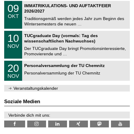
2
T
i
0
09
IMMATRIKULATIONS- UND AUFTAKTFEIER
0
U
t
9
2
2026/2027
C
z
.
6
OKT
h
1
Traditionsgemäß werden jedes Jahr zum Beginn des
e
0
Wintersemesters die neuen …
m
.
n
2
Z
i
1
10
TUCgraduate Day (vormals: Tag des
0
e
t
0
2
wissenschaftlichen Nachwuchses)
n
z
.
6
NOV
t
1
Der TUCgraduate Day bringt Promotionsinteressierte,
r
1
Promovierende und …
u
.
m
2
T
f
2
20
Personalversammlung der TU Chemnitz
0
U
ü
0
2
C
r
Personalversammlung der TU Chemnitz
.
6
NOV
h
d
1
e
e
1
m
n
.
Veranstaltungskalender
n
w
2
i
i
0
t
s
2
Soziale Medien
z
s
6
e
n
Verbinde dich mit uns:
s
c
h
a