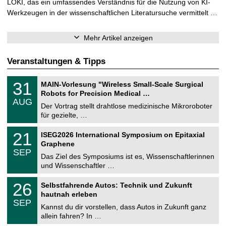
LOKI, das ein umfassendes Verständnis für die Nutzung von KI-
Werkzeugen in der wissenschaftlichen Literatursuche vermittelt …
Mehr Artikel anzeigen
Veranstaltungen & Tipps
T
3
31
MAIN-Vorlesung "Wireless Small-Scale Surgical
U
1
Robots for Precision Medical …
C
.
AUG
h
0
Der Vortrag stellt drahtlose medizinische Mikroroboter
e
8
für gezielte, …
m
.
n
2
T
i
2
21
ISEG2026 International Symposium on Epitaxial
0
U
t
1
2
Graphene
C
z
.
6
SEP
h
0
Das Ziel des Symposiums ist es, Wissenschaftlerinnen
e
9
und Wissenschaftler …
m
.
n
2
T
i
2
26
Selbstfahrende Autos: Technik und Zukunft
0
U
t
6
2
hautnah erleben
C
z
.
6
SEP
h
0
Kannst du dir vorstellen, dass Autos in Zukunft ganz
e
9
allein fahren? In …
m
.
n