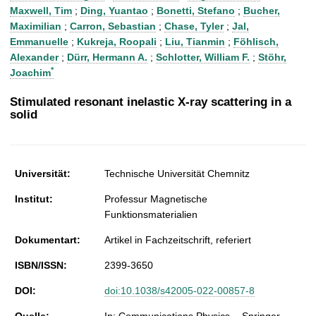
t
Maxwell, Tim
;
Ding, Yuantao
;
Bonetti, Stefano
;
Bucher,
Maximilian
;
Carron, Sebastian
;
Chase, Tyler
;
Jal,
Emmanuelle
;
Kukreja, Roopali
;
Liu, Tianmin
;
Föhlisch,
Alexander
;
Dürr, Hermann A.
;
Schlotter, William F.
;
Stöhr,
*
Joachim
Stimulated resonant inelastic X-ray scattering in a
solid
Universität:
Technische Universität Chemnitz
Institut:
Professur Magnetische
Funktionsmaterialien
Dokumentart:
Artikel in Fachzeitschrift, referiert
ISBN/ISSN:
2399-3650
DOI:
doi:10.1038/s42005-022-00857-8
Quelle:
In: Communications Physics. - Springer