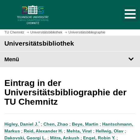
S
S
t
p
a
r
r
i
t
n
TU Chemnitz
Universitätsbibliothek
Universitätsbibliographie
s
g
Universitätsbibliothek
e
e
i
z
t
Menü
u
e
m
a
H
u
a
Eintrag in der
f
u
Universitätsbibliographie der
r
p
TU Chemnitz
u
t
f
i
e
n
n
h
*
Higley, Daniel J.
;
Chen, Zhao
;
Beye, Martin
;
Hantschmann,
a
Markus
;
Reid, Alexander H.
;
Mehta, Virat
;
Hellwig, Olav
;
l
Dakovski, Georgi L.
;
Mitra, Ankush
;
Engel, Robin Y.
;