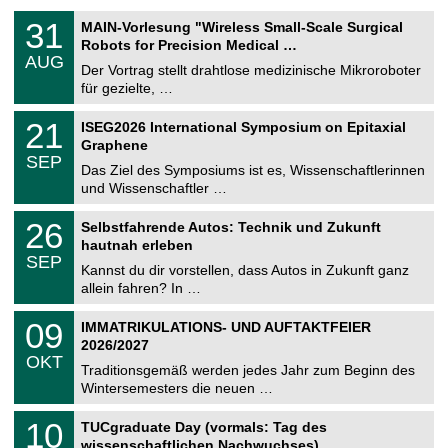
T
3
31
MAIN-Vorlesung "Wireless Small-Scale Surgical
U
1
Robots for Precision Medical …
C
.
AUG
h
0
Der Vortrag stellt drahtlose medizinische Mikroroboter
e
8
für gezielte, …
m
.
n
2
T
i
2
21
ISEG2026 International Symposium on Epitaxial
0
U
t
1
2
Graphene
C
z
.
6
SEP
h
0
Das Ziel des Symposiums ist es, Wissenschaftlerinnen
e
9
und Wissenschaftler …
m
.
n
2
T
i
2
26
Selbstfahrende Autos: Technik und Zukunft
0
U
t
6
2
hautnah erleben
C
z
.
6
SEP
h
0
Kannst du dir vorstellen, dass Autos in Zukunft ganz
e
9
allein fahren? In …
m
.
n
2
T
i
0
09
IMMATRIKULATIONS- UND AUFTAKTFEIER
0
U
t
9
2
2026/2027
C
z
.
6
OKT
h
1
Traditionsgemäß werden jedes Jahr zum Beginn des
e
0
Wintersemesters die neuen …
m
.
n
2
Z
i
1
10
TUCgraduate Day (vormals: Tag des
0
e
t
0
2
wissenschaftlichen Nachwuchses)
n