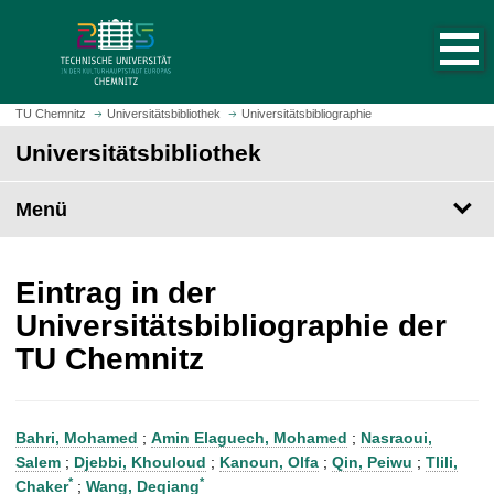
S
S
t
p
a
r
r
i
t
n
TU Chemnitz
Universitätsbibliothek
Universitätsbibliographie
s
g
Universitätsbibliothek
e
e
i
z
t
Menü
u
e
m
a
H
u
a
Eintrag in der
f
u
Universitätsbibliographie der
r
p
TU Chemnitz
u
t
f
i
e
n
n
h
Bahri, Mohamed
;
Amin Elaguech, Mohamed
;
Nasraoui,
a
Salem
;
Djebbi, Khouloud
;
Kanoun, Olfa
;
Qin, Peiwu
;
Tlili,
l
*
*
Chaker
;
Wang, Deqiang