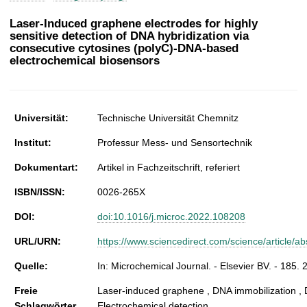
t
Laser-Induced graphene electrodes for highly
sensitive detection of DNA hybridization via
consecutive cytosines (polyC)-DNA-based
electrochemical biosensors
Universität:
Technische Universität Chemnitz
Institut:
Professur Mess- und Sensortechnik
Dokumentart:
Artikel in Fachzeitschrift, referiert
ISBN/ISSN:
0026-265X
DOI:
doi:10.1016/j.microc.2022.108208
URL/URN:
https://www.sciencedirect.com/science/article/
Quelle:
In: Microchemical Journal. - Elsevier BV. - 185.
Freie
Laser-induced graphene , DNA immobilization , 
Schlagwörter
Electrochemical detection