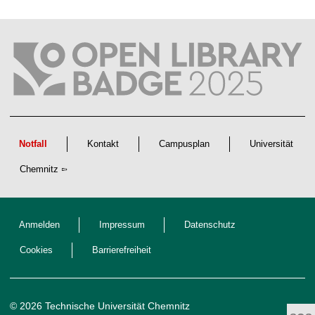
a
f
t
l
i
c
h
e
n
N
a
c
h
w
Notfall
Kontakt
Campusplan
Universität
u
c
Chemnitz
h
s
Anmelden
Impressum
Datenschutz
Cookies
Barrierefreiheit
© 2026 Technische Universität Chemnitz