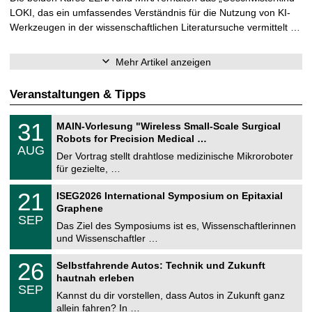
LOKI, das ein umfassendes Verständnis für die Nutzung von KI-
Werkzeugen in der wissenschaftlichen Literatursuche vermittelt …
Mehr Artikel anzeigen
Veranstaltungen & Tipps
T
3
31
MAIN-Vorlesung "Wireless Small-Scale Surgical
U
1
Robots for Precision Medical …
C
.
AUG
h
0
Der Vortrag stellt drahtlose medizinische Mikroroboter
e
8
für gezielte, …
m
.
n
2
T
i
2
21
ISEG2026 International Symposium on Epitaxial
0
U
t
1
2
Graphene
C
z
.
6
SEP
h
0
Das Ziel des Symposiums ist es, Wissenschaftlerinnen
e
9
und Wissenschaftler …
m
.
n
2
T
i
2
26
Selbstfahrende Autos: Technik und Zukunft
0
U
t
6
2
hautnah erleben
C
z
.
6
SEP
h
0
Kannst du dir vorstellen, dass Autos in Zukunft ganz
e
9
allein fahren? In …
m