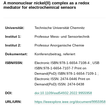
t
A mononuclear nickel(II) complex as a redox
mediator for electrochemical sensors
Universität:
Technische Universität Chemnitz
Institut 1:
Professur Mess- und Sensortechnik
Institut 2:
Professur Anorganische Chemie
Dokumentart:
Konferenzbeitrag, referiert
ISBN/ISSN:
Electronic ISBN:978-1-6654-7108-4 ; USB
ISBN:978-1-6654-7107-7 Print on
Demand(PoD) ISBN:978-1-6654-7109-1 ;
Electronic ISSN: 2474-0446 Print on
Demand(PoD) ISSN: 2474-0438
DOI:
doi:10.1109/ssd54932.2022.9955958
URL/URN:
https://ieeexplore.ieee.org/document/9955958