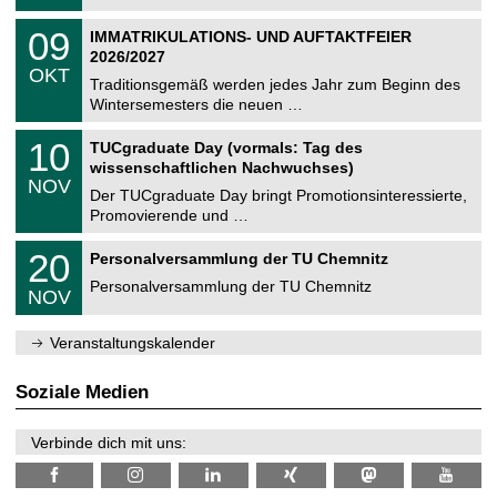
.
n
2
T
i
0
09
IMMATRIKULATIONS- UND AUFTAKTFEIER
0
U
t
9
2
2026/2027
C
z
.
6
OKT
h
1
Traditionsgemäß werden jedes Jahr zum Beginn des
e
0
Wintersemesters die neuen …
m
.
n
2
Z
i
1
10
TUCgraduate Day (vormals: Tag des
0
e
t
0
2
wissenschaftlichen Nachwuchses)
n
z
.
6
NOV
t
1
Der TUCgraduate Day bringt Promotionsinteressierte,
r
1
Promovierende und …
u
.
m
2
T
f
2
20
Personalversammlung der TU Chemnitz
0
U
ü
0
2
C
r
Personalversammlung der TU Chemnitz
.
6
NOV
h
d
1
e
e
1
m
n
.
Veranstaltungskalender
n
w
2
i
i
0
t
s
2
Soziale Medien
z
s
6
e
n
Verbinde dich mit uns:
s
c
h