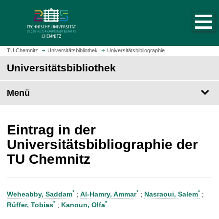
S
S
t
p
a
r
r
i
t
n
TU Chemnitz
Universitätsbibliothek
Universitätsbibliographie
s
g
Universitätsbibliothek
e
e
i
z
t
Menü
u
e
m
a
H
u
a
Eintrag in der
f
u
Universitätsbibliographie der
r
p
TU Chemnitz
u
t
f
i
e
n
n
h
*
*
*
Weheabby, Saddam
;
Al-Hamry, Ammar
;
Nasraoui, Salem
;
a
*
*
Rüffer, Tobias
;
Kanoun, Olfa
l