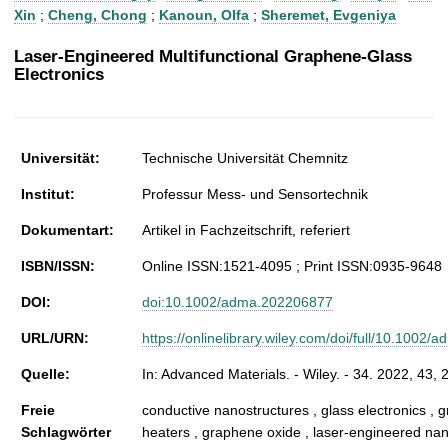
t
Xin
;
Cheng, Chong
;
Kanoun, Olfa
;
Sheremet, Evgeniya
Laser-Engineered Multifunctional Graphene-Glass
Electronics
Universität:
Technische Universität Chemnitz
Institut:
Professur Mess- und Sensortechnik
Dokumentart:
Artikel in Fachzeitschrift, referiert
ISBN/ISSN:
Online ISSN:1521-4095 ; Print ISSN:0935-9648
DOI:
doi:10.1002/adma.202206877
URL/URN:
https://onlinelibrary.wiley.com/doi/full/10.1002
Quelle:
In: Advanced Materials. - Wiley. - 34. 2022, 43,
Freie
conductive nanostructures , glass electronics , 
Schlagwörter
heaters , graphene oxide , laser-engineered nan