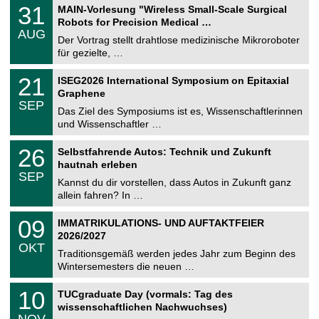
T
3
31
MAIN-Vorlesung "Wireless Small-Scale Surgical
U
1
Robots for Precision Medical …
C
.
AUG
h
0
Der Vortrag stellt drahtlose medizinische Mikroroboter
e
8
für gezielte, …
m
.
n
2
T
i
2
21
ISEG2026 International Symposium on Epitaxial
0
U
t
1
2
Graphene
C
z
.
6
SEP
h
0
Das Ziel des Symposiums ist es, Wissenschaftlerinnen
e
9
und Wissenschaftler …
m
.
n
2
T
i
2
26
Selbstfahrende Autos: Technik und Zukunft
0
U
t
6
2
hautnah erleben
C
z
.
6
SEP
h
0
Kannst du dir vorstellen, dass Autos in Zukunft ganz
e
9
allein fahren? In …
m
.
n
2
T
i
0
09
IMMATRIKULATIONS- UND AUFTAKTFEIER
0
U
t
9
2
2026/2027
C
z
.
6
OKT
h
1
Traditionsgemäß werden jedes Jahr zum Beginn des
e
0
Wintersemesters die neuen …
m
.
n
2
Z
i
1
10
TUCgraduate Day (vormals: Tag des
0
e
t
0
2
wissenschaftlichen Nachwuchses)
n
z
.
6
NOV
t