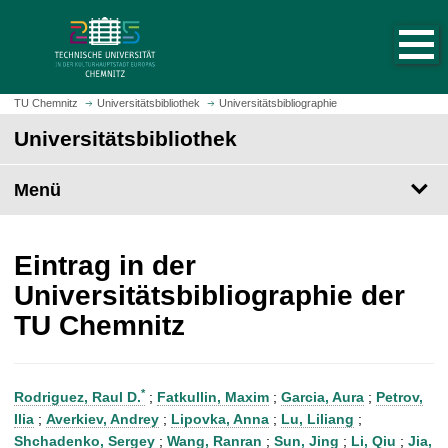
S
S
t
p
a
r
r
i
t
n
TU Chemnitz
Universitätsbibliothek
Universitätsbibliographie
s
g
Universitätsbibliothek
e
e
i
z
t
Menü
u
e
m
a
H
u
a
Eintrag in der
f
u
Universitätsbibliographie der
r
p
TU Chemnitz
u
t
f
i
e
n
n
h
*
Rodriguez, Raul D.
;
Fatkullin, Maxim
;
Garcia, Aura
;
Petrov,
a
Ilia
;
Averkiev, Andrey
;
Lipovka, Anna
;
Lu, Liliang
;
l
Shchadenko, Sergey
;
Wang, Ranran
;
Sun, Jing
;
Li, Qiu
;
Jia,