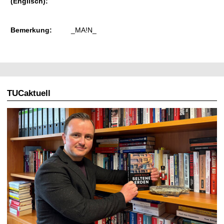
(Englisch):
Bemerkung:
_MA!N_
TUCaktuell