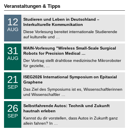
Veranstaltungen & Tipps
S
1
12
Studieren und Leben in Deutschland –
o
2
Interkulturelle Kommunikation
n
.
AUG
s
0
Diese Vorlesung bereitet internationale Studierende
t
8
auf kulturelle und …
i
.
g
2
T
e
3
31
MAIN-Vorlesung "Wireless Small-Scale Surgical
0
U
1
2
Robots for Precision Medical …
C
.
6
AUG
h
0
Der Vortrag stellt drahtlose medizinische Mikroroboter
e
8
für gezielte, …
m
.
n
2
T
i
2
21
ISEG2026 International Symposium on Epitaxial
0
U
t
1
2
Graphene
C
z
.
6
SEP
h
0
Das Ziel des Symposiums ist es, Wissenschaftlerinnen
e
9
und Wissenschaftler …
m
.
n
2
T
i
2
26
Selbstfahrende Autos: Technik und Zukunft
0
U
t
6
2
hautnah erleben
C
z
.
6
SEP
h
0
Kannst du dir vorstellen, dass Autos in Zukunft ganz
e
9
allein fahren? In …
m
.
n