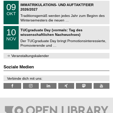
2
T
i
0
09
IMMATRIKULATIONS- UND AUFTAKTFEIER
0
U
t
9
2
2026/2027
C
z
.
6
OKT
h
1
Traditionsgemäß werden jedes Jahr zum Beginn des
e
0
Wintersemesters die neuen …
m
.
n
2
Z
i
1
10
TUCgraduate Day (vormals: Tag des
0
e
t
0
2
wissenschaftlichen Nachwuchses)
n
z
.
6
NOV
t
1
Der TUCgraduate Day bringt Promotionsinteressierte,
r
1
Promovierende und …
u
.
m
2
f
0
Veranstaltungskalender
ü
2
r
6
d
Soziale Medien
e
n
w
Verbinde dich mit uns:
i
s
s
e
n
s
c
h
a