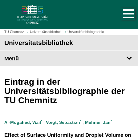
S
S
t
p
a
r
r
i
t
n
TU Chemnitz
Universitätsbibliothek
Universitätsbibliographie
s
g
Universitätsbibliothek
e
e
i
z
t
Menü
u
e
m
a
H
u
a
Eintrag in der
f
u
Universitätsbibliographie der
r
p
TU Chemnitz
u
t
f
i
e
n
n
h
*
*
*
Al-Mogahed, Wail
;
Voigt, Sebastian
;
Mehner, Jan
a
l
Effect of Surface Uniformity and Droplet Volume on