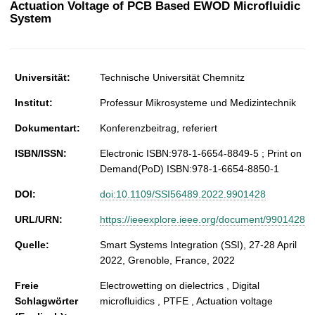
Actuation Voltage of PCB Based EWOD Microfluidic
t
System
Universität:
Technische Universität Chemnitz
Institut:
Professur Mikrosysteme und Medizintechnik
Dokumentart:
Konferenzbeitrag, referiert
ISBN/ISSN:
Electronic ISBN:978-1-6654-8849-5 ; Print on
Demand(PoD) ISBN:978-1-6654-8850-1
DOI:
doi:10.1109/SSI56489.2022.9901428
URL/URN:
https://ieeexplore.ieee.org/document/9901428
Quelle:
Smart Systems Integration (SSI), 27-28 April
2022, Grenoble, France, 2022
Freie
Electrowetting on dielectrics , Digital
Schlagwörter
microfluidics , PTFE , Actuation voltage