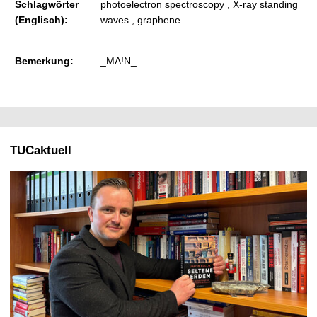
Schlagwörter
photoelectron spectroscopy , X-ray standing
(Englisch):
waves , graphene
Bemerkung:
_MA!N_
TUCaktuell