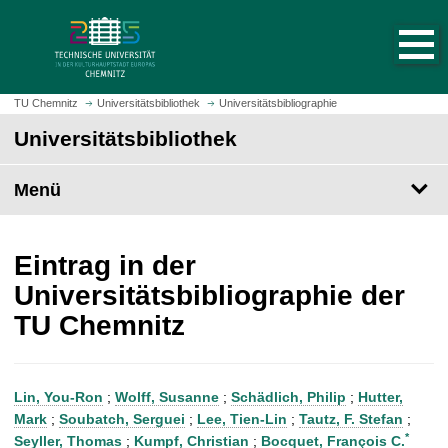
S
S
t
p
a
r
r
i
t
n
TU Chemnitz
Universitätsbibliothek
Universitätsbibliographie
s
g
Universitätsbibliothek
e
e
i
z
t
Menü
u
e
m
a
H
u
a
Eintrag in der
f
u
Universitätsbibliographie der
r
p
TU Chemnitz
u
t
f
i
e
n
n
h
Lin, You-Ron
;
Wolff, Susanne
;
Schädlich, Philip
;
Hutter,
a
Mark
;
Soubatch, Serguei
;
Lee, Tien-Lin
;
Tautz, F. Stefan
;
l
*
Seyller, Thomas
;
Kumpf, Christian
;
Bocquet, François C.