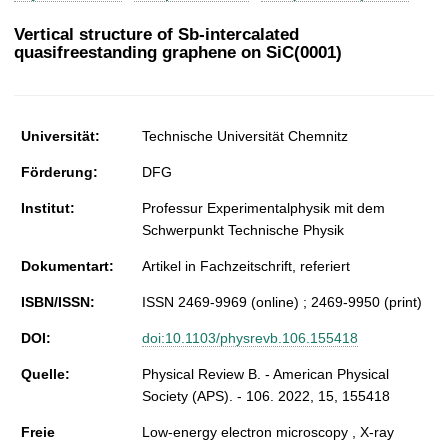
t
Vertical structure of Sb-intercalated
quasifreestanding graphene on SiC(0001)
Universität:
Technische Universität Chemnitz
Förderung:
DFG
Institut:
Professur Experimentalphysik mit dem
Schwerpunkt Technische Physik
Dokumentart:
Artikel in Fachzeitschrift, referiert
ISBN/ISSN:
ISSN 2469-9969 (online) ; 2469-9950 (print)
DOI:
doi:10.1103/physrevb.106.155418
Quelle:
Physical Review B. - American Physical
Society (APS). - 106. 2022, 15, 155418
Freie
Low-energy electron microscopy , X-ray