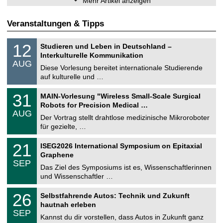
Mehr Artikel anzeigen
Veranstaltungen & Tipps
S
1
12
Studieren und Leben in Deutschland –
o
2
Interkulturelle Kommunikation
n
.
AUG
s
0
Diese Vorlesung bereitet internationale Studierende
t
8
auf kulturelle und …
i
.
g
2
T
e
3
31
MAIN-Vorlesung "Wireless Small-Scale Surgical
0
U
1
2
Robots for Precision Medical …
C
.
6
AUG
h
0
Der Vortrag stellt drahtlose medizinische Mikroroboter
e
8
für gezielte, …
m
.
n
2
T
i
2
21
ISEG2026 International Symposium on Epitaxial
0
U
t
1
2
Graphene
C
z
.
6
SEP
h
0
Das Ziel des Symposiums ist es, Wissenschaftlerinnen
e
9
und Wissenschaftler …
m
.
n
2
T
i
2
26
Selbstfahrende Autos: Technik und Zukunft
0
U
t
6
2
hautnah erleben
C
z
.
6
SEP
h
0
Kannst du dir vorstellen, dass Autos in Zukunft ganz
e