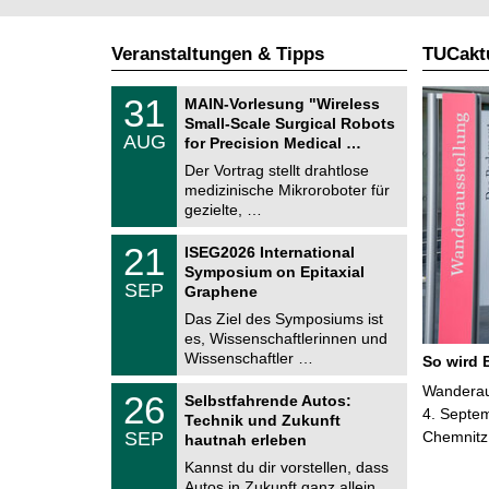
Veranstaltungen & Tipps
TUCaktu
T
3
31
MAIN-Vorlesung "Wireless
U
1
Small-Scale Surgical Robots
C
.
AUG
h
for Precision Medical …
0
e
8
Der Vortrag stellt drahtlose
m
.
medizinische Mikroroboter für
n
2
i
gezielte, …
0
t
2
z
T
6
2
21
ISEG2026 International
U
1
Symposium on Epitaxial
C
.
SEP
h
Graphene
0
e
9
Das Ziel des Symposiums ist
m
.
es, Wissenschaftlerinnen und
n
2
i
Wissenschaftler …
So wird 
0
t
2
z
T
Wanderaus
6
2
26
Selbstfahrende Autos:
U
6
4. Septem
Technik und Zukunft
C
.
SEP
Chemnitz
h
hautnah erleben
0
e
9
Kannst du dir vorstellen, dass
m
.
Autos in Zukunft ganz allein
n