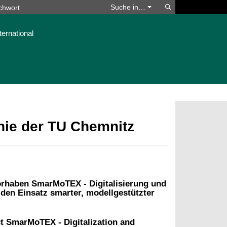
Suchen
Suche in…
ternational
phie der TU Chemnitz
rhaben SmarMoTEX - Digitalisierung und
 den Einsatz smarter, modellgestützter
ct SmarMoTEX - Digitalization and