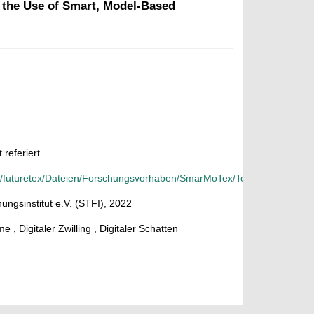
h the Use of Smart, Model-Based
 referiert
tfi/futuretex/Dateien/Forschungsvorhaben/SmarMoTex/TourAtlas_Smar
ungsinstitut e.V. (STFI), 2022
, Digitaler Zwilling , Digitaler Schatten