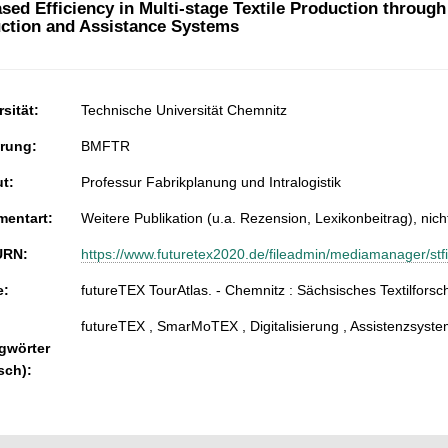
ased Efficiency in Multi-stage Textile Production throug
ction and Assistance Systems
sität:
Technische Universität Chemnitz
rung:
BMFTR
ut:
Professur Fabrikplanung und Intralogistik
entart:
Weitere Publikation (u.a. Rezension, Lexikonbeitrag), nicht
URN:
https://www.futuretex2020.de/fileadmin/mediamanager/s
e:
futureTEX TourAtlas. - Chemnitz : Sächsisches Textilforsch
futureTEX , SmarMoTEX , Digitalisierung , Assistenzsysteme 
gwörter
sch):