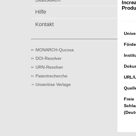
t
Incre
Produ
Hilfe
Kontakt
Univer
Förde
MONARCH-Qucosa
Instit
DOI-Resolver
Dokum
URN-Resolver
Patentrecherche
URL/
Unseriöse Verlage
Quell
Freie
Schla
(Deut