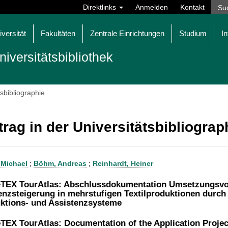
Direktlinks
Anmelden
Kontakt
iversität
Fakultäten
Zentrale Einrichtungen
Studium
In
niversitätsbibliothek
tsbibliographie
trag in der Universitätsbibliogra
 Michael
;
Böhm, Andreas
;
Reinhardt, Heiner
eTEX TourAtlas: Abschlussdokumentation Umsetzungsvo
ienzsteigerung in mehrstufigen Textilproduktionen durch
ktions- und Assistenzsysteme
eTEX TourAtlas: Documentation of the Application Proje