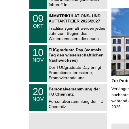
2
i
fahren? In …
0
t
2
z
T
6
0
09
IMMATRIKULATIONS- UND
U
9
AUFTAKTFEIER 2026/2027
C
.
OKT
h
1
Traditionsgemäß werden jedes
e
0
Jahr zum Beginn des
m
.
Wintersemesters die neuen …
n
2
i
0
Z
t
1
10
2
TUCgraduate Day (vormals:
e
z
0
6
Tag des wissenschaftlichen
n
.
NOV
t
Nachwuchses)
1
r
1
Der TUCgraduate Day bringt
u
.
Promotionsinteressierte,
m
2
f
Promovierende und …
0
Zur Prüf
ü
2
r
T
6
2
20
Verlänger
Personalversammlung der
d
U
0
TU Chemnitz
e
C
buchbare 
.
NOV
n
h
während d
1
Personalversammlung der TU
w
e
1
Chemnitz
2026 …
i
m
.
s
n
2
s
i
0
e
t
2
n
z
6
s