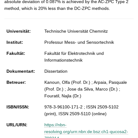
absolute deviation of 0.087% is achieved by the AC-ZPC Type 2
method, which is 20% less than the DC-ZPC methods.
Universität:
Technische Universität Chemnitz
Institut:
Professur Mess- und Sensortechnik
Fakultät:
Fakultät für Elektrotechnik und
Informationstechnik
Dokumentart:
Dissertation
Betreuer:
Kanoun, Olfa (Prof. Dr.) ; Arpaia, Pasquale
(Prof. Dr.) ; Jose da Silva, Marco (Dr.) ;
Fouratil, Najla (Dr.)
ISBN/ISSN:
978-3-96100-171-2 ; ISSN 2509-5102
(print), ISSN 2509-5110 (online)
URL/URN:
https://nbn-
resolving.org/urn:nbn:de:bsz:ch1-qucosa2-