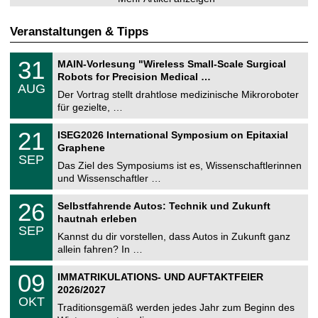
Veranstaltungen & Tipps
T
3
31
MAIN-Vorlesung "Wireless Small-Scale Surgical
U
1
Robots for Precision Medical …
C
.
AUG
h
0
Der Vortrag stellt drahtlose medizinische Mikroroboter
e
8
für gezielte, …
m
.
n
2
T
i
2
21
ISEG2026 International Symposium on Epitaxial
0
U
t
1
2
Graphene
C
z
.
6
SEP
h
0
Das Ziel des Symposiums ist es, Wissenschaftlerinnen
e
9
und Wissenschaftler …
m
.
n
2
T
i
2
26
Selbstfahrende Autos: Technik und Zukunft
0
U
t
6
2
hautnah erleben
C
z
.
6
SEP
h
0
Kannst du dir vorstellen, dass Autos in Zukunft ganz
e
9
allein fahren? In …
m
.
n
2
T
i
0
09
IMMATRIKULATIONS- UND AUFTAKTFEIER
0
U
t
9
2
2026/2027
C
z
.
6
OKT
h
1
Traditionsgemäß werden jedes Jahr zum Beginn des
e
0