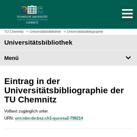
S
S
t
p
a
r
r
i
t
n
TU Chemnitz
Universitätsbibliothek
Universitätsbibliographie
s
g
Universitätsbibliothek
e
e
i
z
t
Menü
u
e
m
a
H
u
a
Eintrag in der
f
u
Universitätsbibliographie der
r
p
TU Chemnitz
u
t
f
i
e
Volltext zugänglich unter
n
n
URN:
urn:nbn:de:bsz:ch1-qucosa2-798214
h
a
l