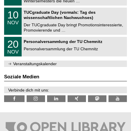
Wintersemesters die neuen …
m
.
n
2
Z
i
1
10
TUCgraduate Day (vormals: Tag des
0
e
t
0
2
wissenschaftlichen Nachwuchses)
n
z
.
6
NOV
t
1
Der TUCgraduate Day bringt Promotionsinteressierte,
r
1
Promovierende und …
u
.
m
2
T
f
2
20
Personalversammlung der TU Chemnitz
0
U
ü
0
2
C
r
Personalversammlung der TU Chemnitz
.
6
NOV
h
d
1
e
e
1
m
n
.
Veranstaltungskalender
n
w
2
i
i
0
t
s
2
Soziale Medien
z
s
6
e
n
Verbinde dich mit uns:
s
c
h
a
f
t
l
i
c