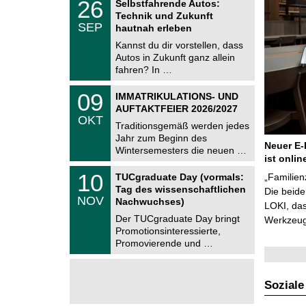
6
2
26
Selbstfahrende Autos:
U
6
Technik und Zukunft
C
.
SEP
h
hautnah erleben
0
e
9
Kannst du dir vorstellen, dass
m
.
Autos in Zukunft ganz allein
n
2
i
fahren? In …
0
t
2
z
T
6
0
09
IMMATRIKULATIONS- UND
U
9
AUFTAKTFEIER 2026/2027
C
.
OKT
h
1
Traditionsgemäß werden jedes
e
0
Jahr zum Beginn des
m
.
Neuer E-
Wintersemesters die neuen …
n
2
ist onlin
i
0
Z
t
1
10
2
TUCgraduate Day (vormals:
„Familien
e
z
0
6
Tag des wissenschaftlichen
n
Die beid
.
NOV
t
Nachwuchses)
1
LOKI, das
r
1
Der TUCgraduate Day bringt
Werkzeuge
u
.
Promotionsinteressierte,
m
2
f
Promovierende und …
0
ü
2
r
6
d
e
Soziale
n
w