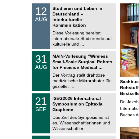
S
1
12
Studieren und Leben in
o
2
Deutschland –
n
.
AUG
s
Interkulturelle
0
t
Kommunikation
8
i
.
Diese Vorlesung bereitet
g
2
e
internationale Studierende auf
0
kulturelle und …
2
6
T
3
31
MAIN-Vorlesung "Wireless
U
1
Small-Scale Surgical Robots
C
.
AUG
h
for Precision Medical …
0
e
8
Der Vortrag stellt drahtlose
m
.
medizinische Mikroroboter für
n
Sachbuch
2
i
gezielte, …
Rohstoff
0
t
2
Bestsell
z
T
6
2
21
ISEG2026 International
U
Dr. Jakob
1
Symposium on Epitaxial
C
.
Internati
SEP
h
Graphene
0
e
Buches da
9
Das Ziel des Symposiums ist
m
.
es, Wissenschaftlerinnen und
n
2
i
Wissenschaftler …
0
t
2
z
T