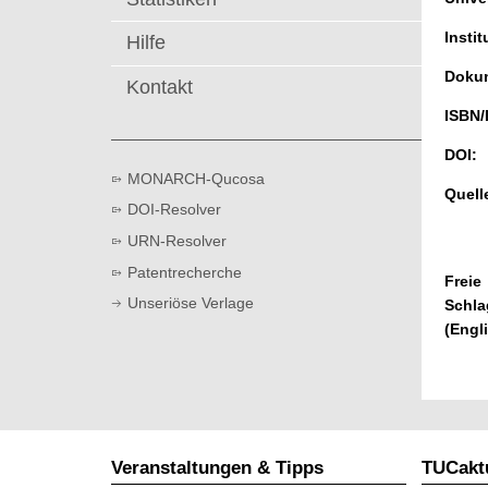
t
Instit
Hilfe
Dokum
Kontakt
ISBN/
DOI:
MONARCH-Qucosa
Quell
DOI-Resolver
URN-Resolver
Patentrecherche
Freie
Unseriöse Verlage
Schla
(Engl
Veranstaltungen & Tipps
TUCaktu