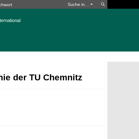
Suchen
Suche in…
ternational
phie der TU Chemnitz