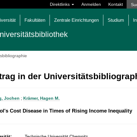
Direktlinks
Anmelden
Kontakt
iversität
Fakultäten
Zentrale Einrichtungen
Studium
In
niversitätsbibliothek
tsbibliographie
trag in der Universitätsbibliogra
g, Jochen
;
Krämer, Hagen M.
l's Cost Disease in Times of Rising Income Inequality
sität:
Technische Universität Chemnitz