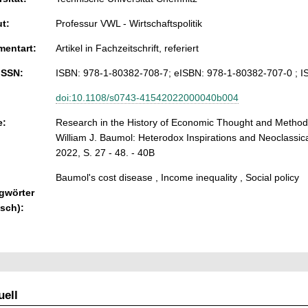
ut:
Professur VWL - Wirtschaftspolitik
entart:
Artikel in Fachzeitschrift, referiert
ISSN:
ISBN: 978-1-80382-708-7; eISBN: 978-1-80382-707-0 ; 
doi:10.1108/s0743-41542022000040b004
e:
Research in the History of Economic Thought and Method
William J. Baumol: Heterodox Inspirations and Neoclassica
2022, S. 27 - 48. - 40B
Baumol's cost disease , Income inequality , Social policy
gwörter
isch):
ell