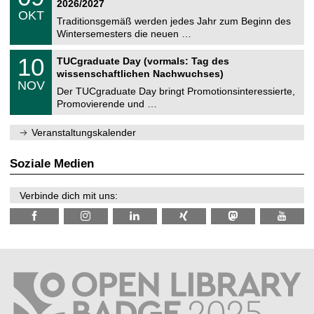
2
2026/2027
C
z
.
6
OKT
h
1
Traditionsgemäß werden jedes Jahr zum Beginn des
e
0
Wintersemesters die neuen …
m
.
n
2
Z
i
1
10
TUCgraduate Day (vormals: Tag des
0
e
t
0
2
wissenschaftlichen Nachwuchses)
n
z
.
6
NOV
t
1
Der TUCgraduate Day bringt Promotionsinteressierte,
r
1
Promovierende und …
u
.
m
2
f
0
Veranstaltungskalender
ü
2
r
6
d
Soziale Medien
e
n
w
Verbinde dich mit uns:
i
s
s
e
n
s
c
h
a
f
t