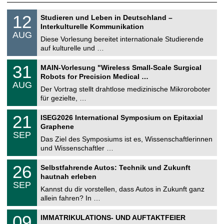
S
1
12
Studieren und Leben in Deutschland –
o
2
Interkulturelle Kommunikation
n
.
AUG
s
0
Diese Vorlesung bereitet internationale Studierende
t
8
auf kulturelle und …
i
.
g
2
T
e
3
31
MAIN-Vorlesung "Wireless Small-Scale Surgical
0
U
1
2
Robots for Precision Medical …
C
.
6
AUG
h
0
Der Vortrag stellt drahtlose medizinische Mikroroboter
e
8
für gezielte, …
m
.
n
2
T
i
2
21
ISEG2026 International Symposium on Epitaxial
0
U
t
1
2
Graphene
C
z
.
6
SEP
h
0
Das Ziel des Symposiums ist es, Wissenschaftlerinnen
e
9
und Wissenschaftler …
m
.
n
2
T
i
2
26
Selbstfahrende Autos: Technik und Zukunft
0
U
t
6
2
hautnah erleben
C
z
.
6
SEP
h
0
Kannst du dir vorstellen, dass Autos in Zukunft ganz
e
9
allein fahren? In …
m
.
n
2
T
i
0
09
IMMATRIKULATIONS- UND AUFTAKTFEIER
0
U
t
9