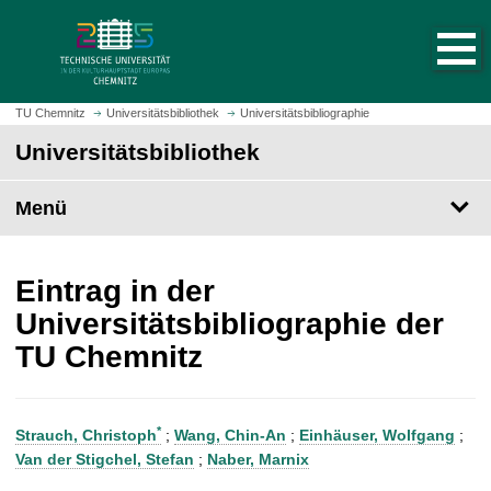
S
S
t
p
a
r
r
i
t
n
TU Chemnitz
Universitätsbibliothek
Universitätsbibliographie
s
g
Universitätsbibliothek
e
e
i
z
t
Menü
u
e
m
a
H
u
a
Eintrag in der
f
u
Universitätsbibliographie der
r
p
TU Chemnitz
u
t
f
i
e
n
n
h
*
Strauch, Christoph
;
Wang, Chin-An
;
Einhäuser, Wolfgang
;
a
Van der Stigchel, Stefan
;
Naber, Marnix
l