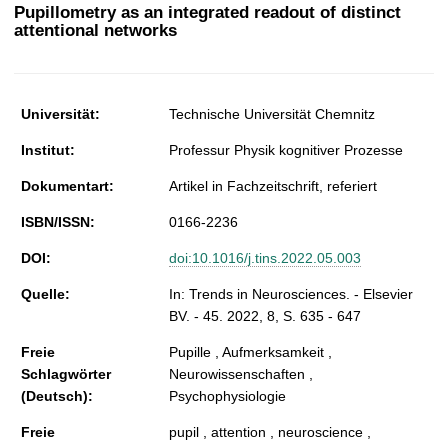
t
Pupillometry as an integrated readout of distinct
attentional networks
Universität:
Technische Universität Chemnitz
Institut:
Professur Physik kognitiver Prozesse
Dokumentart:
Artikel in Fachzeitschrift, referiert
ISBN/ISSN:
0166-2236
DOI:
doi:10.1016/j.tins.2022.05.003
Quelle:
In: Trends in Neurosciences. - Elsevier
BV. - 45. 2022, 8, S. 635 - 647
Freie
Pupille , Aufmerksamkeit ,
Schlagwörter
Neurowissenschaften ,
(Deutsch):
Psychophysiologie
Freie
pupil , attention , neuroscience ,