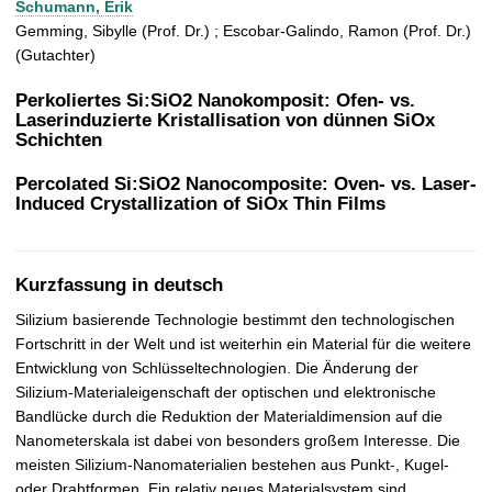
Schumann, Erik
t
Gemming, Sibylle (Prof. Dr.) ; Escobar-Galindo, Ramon (Prof. Dr.)
(Gutachter)
Perkoliertes Si:SiO2 Nanokomposit: Ofen- vs.
Laserinduzierte Kristallisation von dünnen SiOx
Schichten
Percolated Si:SiO2 Nanocomposite: Oven- vs. Laser-
Induced Crystallization of SiOx Thin Films
Kurzfassung in deutsch
Silizium basierende Technologie bestimmt den technologischen
Fortschritt in der Welt und ist weiterhin ein Material für die weitere
Entwicklung von Schlüsseltechnologien. Die Änderung der
Silizium-Materialeigenschaft der optischen und elektronische
Bandlücke durch die Reduktion der Materialdimension auf die
Nanometerskala ist dabei von besonders großem Interesse. Die
meisten Silizium-Nanomaterialien bestehen aus Punkt-, Kugel-
oder Drahtformen. Ein relativ neues Materialsystem sind