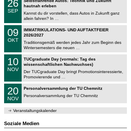
26
Selbstfahrende Autos: Technik und Zukunft
0
U
t
6
2
hautnah erleben
C
z
.
6
SEP
h
0
Kannst du dir vorstellen, dass Autos in Zukunft ganz
e
9
allein fahren? In …
m
.
n
2
T
i
0
09
IMMATRIKULATIONS- UND AUFTAKTFEIER
0
U
t
9
2
2026/2027
C
z
.
6
OKT
h
1
Traditionsgemäß werden jedes Jahr zum Beginn des
e
0
Wintersemesters die neuen …
m
.
n
2
Z
i
1
10
TUCgraduate Day (vormals: Tag des
0
e
t
0
2
wissenschaftlichen Nachwuchses)
n
z
.
6
NOV
t
1
Der TUCgraduate Day bringt Promotionsinteressierte,
r
1
Promovierende und …
u
.
m
2
T
f
2
20
Personalversammlung der TU Chemnitz
0
U
ü
0
2
C
r
Personalversammlung der TU Chemnitz
.
6
NOV
h
d
1
e
e
1
m
n
.
Veranstaltungskalender
n
w
2
i
i
0
t
s
2
Soziale Medien
z
s
6
e