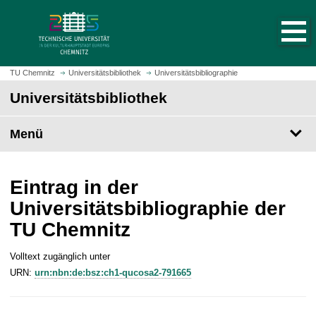
S
S
t
p
a
r
r
i
t
n
TU Chemnitz
Universitätsbibliothek
Universitätsbibliographie
s
g
Universitätsbibliothek
e
e
i
z
t
Menü
u
e
m
a
H
u
a
Eintrag in der
f
u
Universitätsbibliographie der
r
p
TU Chemnitz
u
t
f
i
e
Volltext zugänglich unter
n
n
URN:
urn:nbn:de:bsz:ch1-qucosa2-791665
h
a
l