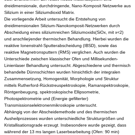
dreidimensionale, durchdringende, Nano-Komposit Netzwerke aus
Silizium in einer Siliziumdioxid Matrix.
Die vorliegende Arbeit untersucht die Entstehung von
dreidimensionalen Silizium-Nanokomposit-Netzwerken durch
Abscheidung eines siliziumreichen Siliziumoxids(SiOx, mit x<2)
und anschlieÿender thermischen Behandlung. Hierbei wurden die
reaktive Ionenstrahl-Sputterabscheidung (IBSD), sowie das
reaktive Magnetronsputtern (RMS) verglichen. Auch wurden die
Unterschiede zwischen klassischer Ofen und Millisekunden-
Linienlaser Behandlung untersucht. Abgeschiedene und thermisch
behandelte Dünnschichten wurden hinsichtlich der integralen
Zusammensetzung, Homogenität, Morphologie und Struktur
mittels Rutherford-Rückstreuspektroskopie, Ramanspektroskopie,
Röntgenbeugung, spektroskopische Ellipsometrie,
Photospektrometrie und (Energie gefilterter)
Transmissionselektronenmikroskopie untersucht.
Abhängig von der Abscheidemethode und des thermischen
Ausheilprozesses wurden unterschiedliche Strukturgrößen und
Kristallisationsgrade erzeugt. Insbesondere wurde gezeigt, dass
während der 13 ms langen Laserbearbeitung (Ofen: 90 min)