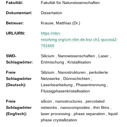
Fakultät:
Fakultät für Naturwissenschaften
Dokumentart:
Dissertation
Betreuer:
Krause, Matthias (Dr.)
URL/URN:
https://nbn-
resolving.org/urn:nbn:de:bsz:ch1-qucosa2-
791665
SWD-
Silicium , Nanowissenschaften , Laser ,
Schlagwörter:
Entmischung , Kristallisation
Freie
Silizium , Nanostrukturen , perkolierte
Schlagwörter
Netzwerke , Dünnschichten ,
(Deutsch):
Laserbearbeitung , Phasentrennung ,
Flüssigphasenkristallisation
Freie
silicon , nanostructures , percolated
Schlagwörter
networks , nanocomposites , thin films ,
(Englisch):
laser processing , phase separation , liquid
phase crystallization