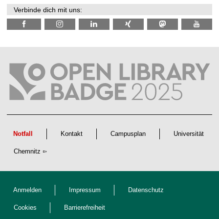
n
Verbinde dich mit uns:
s
c
h
a
f
t
l
i
c
h
e
n
N
a
c
h
w
Notfall
Kontakt
Campusplan
Universität
u
c
Chemnitz
h
s
Anmelden
Impressum
Datenschutz
Cookies
Barrierefreiheit