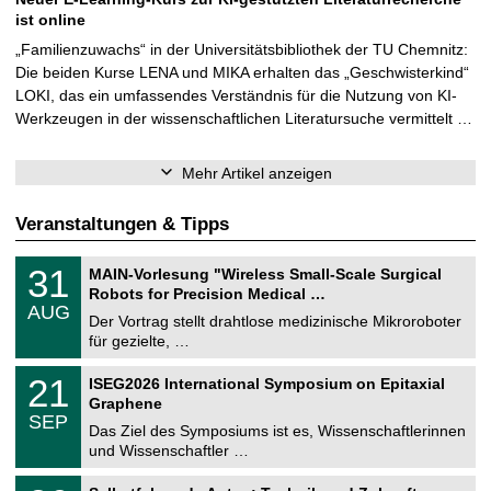
ist online
„Familienzuwachs“ in der Universitätsbibliothek der TU Chemnitz:
Die beiden Kurse LENA und MIKA erhalten das „Geschwisterkind“
LOKI, das ein umfassendes Verständnis für die Nutzung von KI-
Werkzeugen in der wissenschaftlichen Literatursuche vermittelt …
Mehr Artikel anzeigen
Veranstaltungen & Tipps
T
3
31
MAIN-Vorlesung "Wireless Small-Scale Surgical
U
1
Robots for Precision Medical …
C
.
AUG
h
0
Der Vortrag stellt drahtlose medizinische Mikroroboter
e
8
für gezielte, …
m
.
n
2
T
i
2
21
ISEG2026 International Symposium on Epitaxial
0
U
t
1
2
Graphene
C
z
.
6
SEP
h
0
Das Ziel des Symposiums ist es, Wissenschaftlerinnen
e
9
und Wissenschaftler …
m
.
n
2
T
i
2