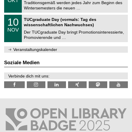
OKT
h
1
Traditionsgemäß werden jedes Jahr zum Beginn des
e
0
Wintersemesters die neuen …
m
.
n
2
Z
i
1
10
TUCgraduate Day (vormals: Tag des
0
e
t
0
2
wissenschaftlichen Nachwuchses)
n
z
.
6
NOV
t
1
Der TUCgraduate Day bringt Promotionsinteressierte,
r
1
Promovierende und …
u
.
m
2
f
0
Veranstaltungskalender
ü
2
r
6
d
Soziale Medien
e
n
w
Verbinde dich mit uns:
i
s
s
e
n
s
c
h
a
f
t
l
i