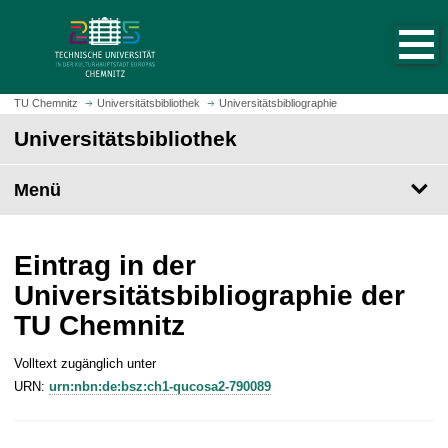
S
S
t
p
a
r
r
i
t
n
TU Chemnitz
Universitätsbibliothek
Universitätsbibliographie
s
g
Universitätsbibliothek
e
e
i
z
t
Menü
u
e
m
a
H
u
a
Eintrag in der
f
u
Universitätsbibliographie der
r
p
TU Chemnitz
u
t
f
i
e
Volltext zugänglich unter
n
n
URN:
urn:nbn:de:bsz:ch1-qucosa2-790089
h
a
l