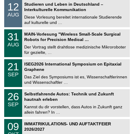
S
1
12
Studieren und Leben in Deutschland –
o
2
Interkulturelle Kommunikation
n
.
AUG
s
0
Diese Vorlesung bereitet internationale Studierende
t
8
auf kulturelle und …
i
.
g
2
T
e
3
31
MAIN-Vorlesung "Wireless Small-Scale Surgical
0
U
1
2
Robots for Precision Medical …
C
.
6
AUG
h
0
Der Vortrag stellt drahtlose medizinische Mikroroboter
e
8
für gezielte, …
m
.
n
2
T
i
2
21
ISEG2026 International Symposium on Epitaxial
0
U
t
1
2
Graphene
C
z
.
6
SEP
h
0
Das Ziel des Symposiums ist es, Wissenschaftlerinnen
e
9
und Wissenschaftler …
m
.
n
2
T
i
2
26
Selbstfahrende Autos: Technik und Zukunft
0
U
t
6
2
hautnah erleben
C
z
.
6
SEP
h
0
Kannst du dir vorstellen, dass Autos in Zukunft ganz
e
9
allein fahren? In …
m
.
n
2
T
i
0
09
IMMATRIKULATIONS- UND AUFTAKTFEIER
0
U
t
9
2
2026/2027
C
z
.
6