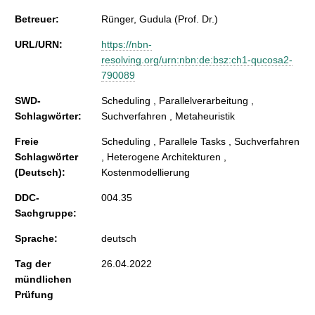
Betreuer:
Rünger, Gudula (Prof. Dr.)
URL/URN:
https://nbn-
resolving.org/urn:nbn:de:bsz:ch1-qucosa2-
790089
SWD-
Scheduling , Parallelverarbeitung ,
Schlagwörter:
Suchverfahren , Metaheuristik
Freie
Scheduling , Parallele Tasks , Suchverfahren
Schlagwörter
, Heterogene Architekturen ,
(Deutsch):
Kostenmodellierung
DDC-
004.35
Sachgruppe:
Sprache:
deutsch
Tag der
26.04.2022
mündlichen
Prüfung