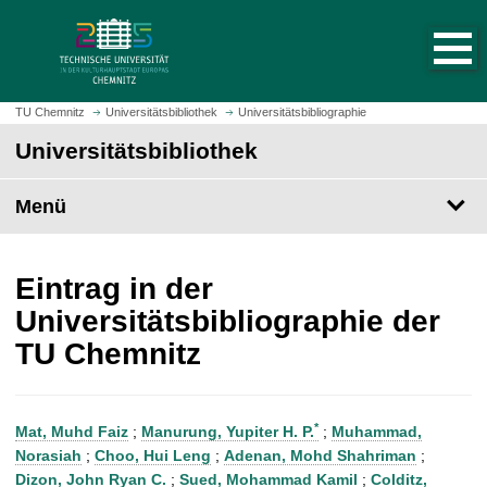
S
S
t
p
a
r
r
i
t
n
TU Chemnitz
Universitätsbibliothek
Universitätsbibliographie
s
g
Universitätsbibliothek
e
e
i
z
t
Menü
u
e
m
a
H
u
a
Eintrag in der
f
u
Universitätsbibliographie der
r
p
TU Chemnitz
u
t
f
i
e
n
n
h
*
Mat, Muhd Faiz
;
Manurung, Yupiter H. P.
;
Muhammad,
a
Norasiah
;
Choo, Hui Leng
;
Adenan, Mohd Shahriman
;
l
Dizon, John Ryan C.
;
Sued, Mohammad Kamil
;
Colditz,