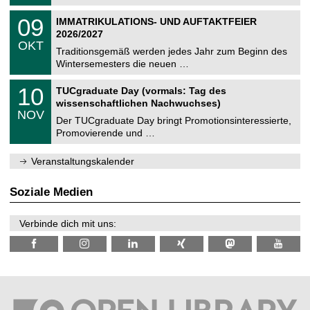
.
n
2
T
i
0
09
IMMATRIKULATIONS- UND AUFTAKTFEIER
0
U
t
9
2
2026/2027
C
z
.
6
OKT
h
1
Traditionsgemäß werden jedes Jahr zum Beginn des
e
0
Wintersemesters die neuen …
m
.
n
2
Z
i
1
10
TUCgraduate Day (vormals: Tag des
0
e
t
0
2
wissenschaftlichen Nachwuchses)
n
z
.
6
NOV
t
1
Der TUCgraduate Day bringt Promotionsinteressierte,
r
1
Promovierende und …
u
.
m
2
f
0
Veranstaltungskalender
ü
2
r
6
d
Soziale Medien
e
n
w
Verbinde dich mit uns:
i
s
s
e
n
s
c
h