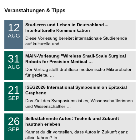
Veranstaltungen & Tipps
S
1
12
Studieren und Leben in Deutschland –
o
2
Interkulturelle Kommunikation
n
.
AUG
s
0
Diese Vorlesung bereitet internationale Studierende
t
8
auf kulturelle und …
i
.
g
2
T
e
3
31
MAIN-Vorlesung "Wireless Small-Scale Surgical
0
U
1
2
Robots for Precision Medical …
C
.
6
AUG
h
0
Der Vortrag stellt drahtlose medizinische Mikroroboter
e
8
für gezielte, …
m
.
n
2
T
i
2
21
ISEG2026 International Symposium on Epitaxial
0
U
t
1
2
Graphene
C
z
.
6
SEP
h
0
Das Ziel des Symposiums ist es, Wissenschaftlerinnen
e
9
und Wissenschaftler …
m
.
n
2
T
i
2
26
Selbstfahrende Autos: Technik und Zukunft
0
U
t
6
2
hautnah erleben
C
z
.
6
SEP
h
0
Kannst du dir vorstellen, dass Autos in Zukunft ganz
e
9
allein fahren? In …
m