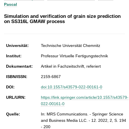
t
Pascal
Simulation and verification of grain size prediction
on SS316L GMAW process
Universität:
Technische Universität Chemnitz
Institut:
Professur Virtuelle Fertigungstechnik
Dokumentart:
Artikel in Fachzeitschrift, referiert
ISBN/ISSN:
2159-6867
DOI:
doi:10.1557/s43579-022-00161-0
URL/URN:
https://link.springer.com/article/10.1557/s43579-
022-00161-0
Quelle:
In: MRS Communications. - Springer Science
and Business Media LLC. - 12. 2022, 2, S. 194
- 200